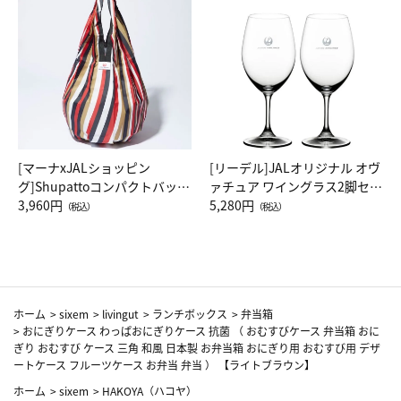
[マーナxJALショッピン
[リーデル]JALオリジナル オヴ
グ]Shupattoコンパクトバッグ
ァチュア ワイングラス2脚セッ
Drop JAL客室乗務員（LC）ス
3,960円
ト（レッドワイン）
5,280円
（税込）
（税込）
カーフ柄
ホーム
>
sixem
>
livingut
>
ランチボックス
>
弁当箱
>
おにぎりケース わっぱおにぎりケース 抗菌 （ おむすびケース 弁当箱 おに
ぎり おむすび ケース 三角 和風 日本製 お弁当箱 おにぎり用 おむすび用 デザ
ートケース フルーツケース お弁当 弁当 ） 【ライトブラウン】
ホーム
>
sixem
>
HAKOYA（ハコヤ）