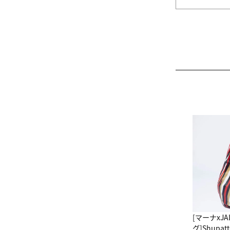
[マーナxJ
グ]Shup