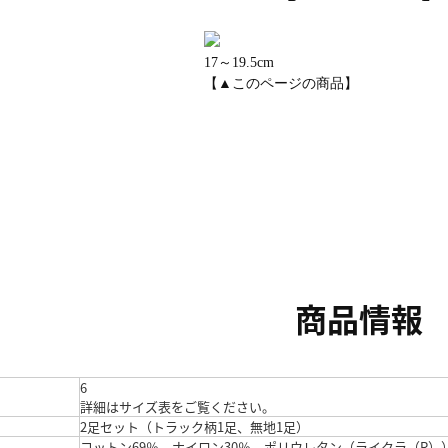
17～19.5cm
【▲このページの商品】
商品情報
6
詳細はサイズ表をご覧ください。
2足セット（トラック柄1足、無地1足）
コットン69％、ナイロン30％、ポリウレタン（ライクラ（R）