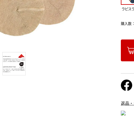
ラピス
購入数
返品・