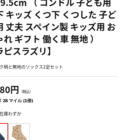
9.5cm （ コンドル 子ども用
下 キッズ くつ下 くつした 子ど
用 丈夫 スペイン製 キッズ用 お
ゃれ ギフト 働く車 無地 ）
ラピスラズリ】
ク柄と無地のソックス2足セット
080円
（税込）
 28 マイル (1倍)
在庫わずか