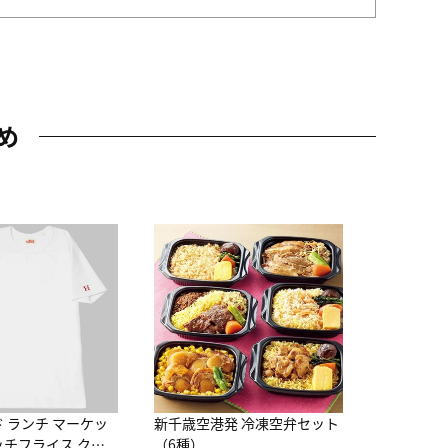
め
JAL特製
レー 200
10,800円
（
ド ランチ マーケッ
新千歳空港発 冷凍空弁セット
ッチフライス クル
（6種）