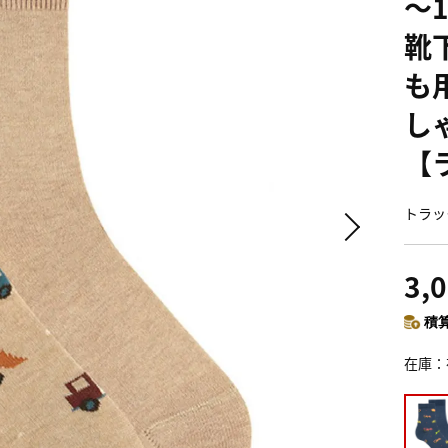
～1
靴
も
し
【
トラッ
3,
積算
在庫