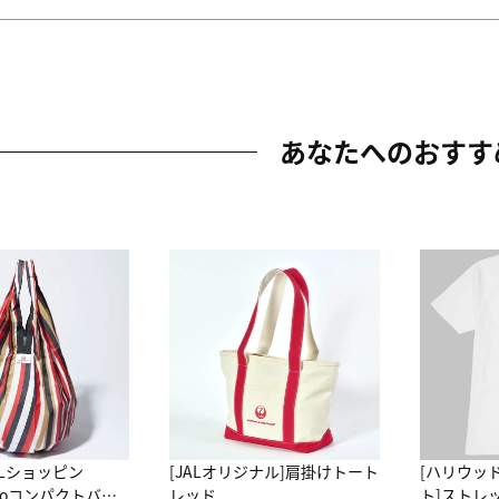
あなたへのおすす
ALショッピン
[JALオリジナル]肩掛けトート
[ハリウッ
attoコンパクトバッ
レッド
ト]ストレ