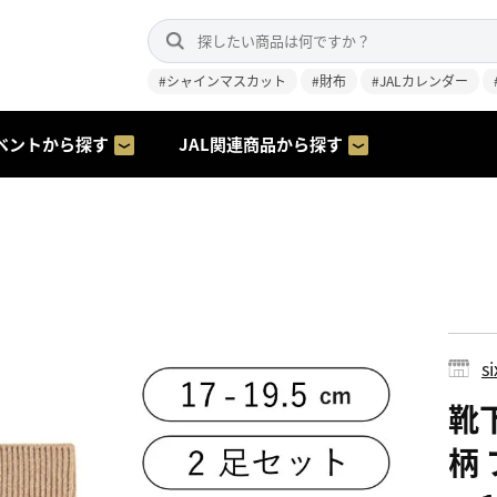
#シャインマスカット
#財布
#JALカレンダー
ベントから探す
JAL関連商品から探す
s
靴下
柄