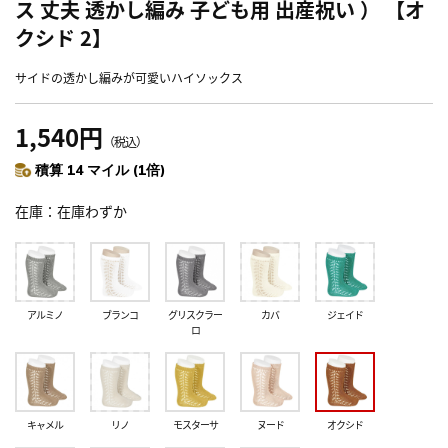
ス 丈夫 透かし編み 子ども用 出産祝い ） 【オ
クシド 2】
サイドの透かし編みが可愛いハイソックス
1,540円
（税込）
積算 14 マイル (1倍)
在庫
在庫わずか
アルミノ
ブランコ
グリスクラー
カバ
ジェイド
ロ
キャメル
リノ
モスターサ
ヌード
オクシド