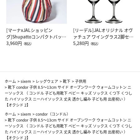
[マーナxJALショッピン
[リーデル]JALオリジナル オヴ
グ]Shupattoコンパクトバッグ
ァチュア ワイングラス2脚セッ
Drop JAL客室乗務員（LC）ス
3,960円
ト（レッドワイン）
5,280円
（税込）
（税込）
カーフ柄
ホーム
>
sixem
>
レッグウェア
>
靴下
>
子供用
>
靴下 condor 子供 8.5～13cm サイド オープンワーク ウォームコットン ニ
ーソックス （ コンドル 子ども用靴下 ベビー キッズ ソックス くつ下 くつし
た ハイソックス ニーハイソックス 丈夫 透かし編み 子ども用 出産祝い ）
【オクシド 2】
ホーム
>
sixem
>
condor（コンドル）
>
靴下 condor 子供 8.5～13cm サイド オープンワーク ウォームコットン ニ
ーソックス （ コンドル 子ども用靴下 ベビー キッズ ソックス くつ下 くつし
た ハイソックス ニーハイソックス 丈夫 透かし編み 子ども用 出産祝い ）
【オクシド 2】