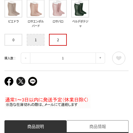
ピエドラ
ロサエンポル
ロサパロ
ベルデボテジ
バード
ャ
0
1
2
購入数：
商品説明
商品情報