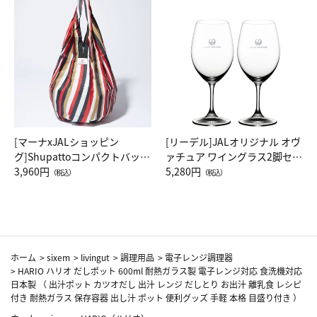
[マーナxJALショッピン
[リーデル]JALオリジナル オヴ
グ]Shupattoコンパクトバッグ
ァチュア ワイングラス2脚セッ
Drop JAL客室乗務員（LC）ス
3,960円
ト（レッドワイン）
5,280円
（税込）
（税込）
カーフ柄
ホーム
>
sixem
>
livingut
>
調理用品
>
電子レンジ調理器
>
HARIO ハリオ だしポット 600ml 耐熱ガラス製 電子レンジ対応 食洗機対応
日本製 （ 出汁ポット カツオだし 出汁 レンジ だしとり お出汁 離乳食 レシピ
付き 耐熱ガラス 保存容器 出し汁 ポット 便利グッズ 手軽 本格 目盛り付き ）