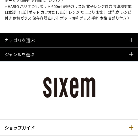
ホーム
>
sixem
>
HARIO（ハリオ）
>
HARIO ハリオ だしポット 600ml 耐熱ガラス製 電子レンジ対応 食洗機対応
日本製 （ 出汁ポット カツオだし 出汁 レンジ だしとり お出汁 離乳食 レシピ
付き 耐熱ガラス 保存容器 出し汁 ポット 便利グッズ 手軽 本格 目盛り付き ）
カテゴリを選ぶ
ジャンルを選ぶ
ショップガイド