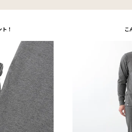
ント！
こ