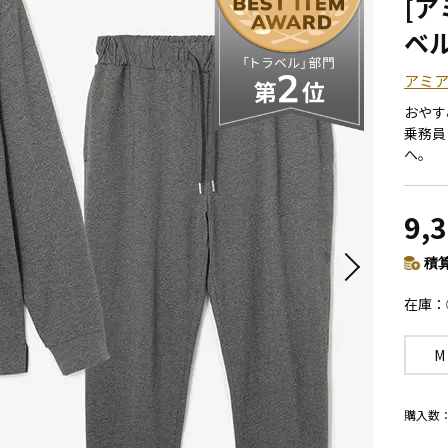
[ア
ベ
アミアズ
おやす
乗務員
へ。
9,
積算
在庫
M
購入数