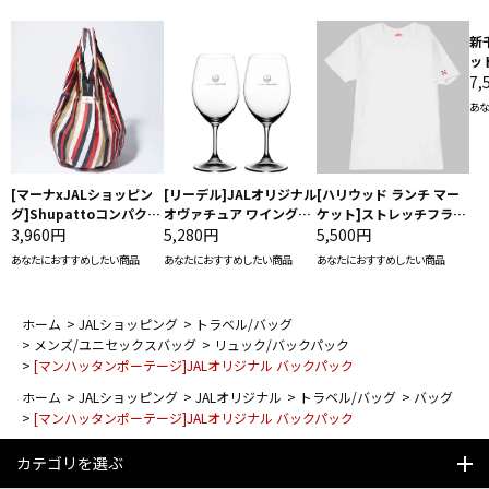
新
ッ
7,
あな
[マーナxJALショッピン
[リーデル]JALオリジナル
[ハリウッド ランチ マー
グ]Shupattoコンパクト
オヴァチュア ワイングラ
ケット]ストレッチフライ
バッグ Drop JAL客室乗
3,960円
ス2脚セット（レッドワイ
5,280円
ス クルーネック別注半袖
5,500円
務員（LC）スカーフ柄
ン）
Ｔシャツ
あなたにおすすめしたい商品
あなたにおすすめしたい商品
あなたにおすすめしたい商品
ホーム
>
JALショッピング
>
トラベル/バッグ
>
メンズ/ユニセックスバッグ
>
リュック/バックパック
>
[マンハッタンポーテージ]JALオリジナル バックパック
ホーム
>
JALショッピング
>
JALオリジナル
>
トラベル/バッグ
>
バッグ
>
[マンハッタンポーテージ]JALオリジナル バックパック
カテゴリを選ぶ