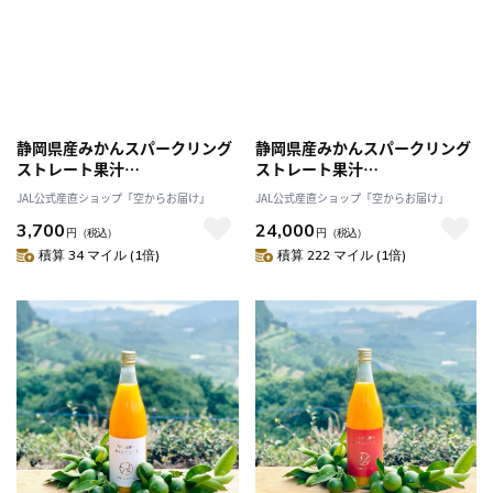
静岡県産みかんスパークリング
静岡県産みかんスパークリング
ストレート果汁
ストレート果汁
100％〔250ml×3本セット〕か
100％〔250ml×24本セット〕
JAL公式産直ショップ「空からお届け」
JAL公式産直ショップ「空からお届け」
んきつ商社Aquamarine株式会
かんきつ商社Aquamarine株式
3,700
24,000
社
会社
円
（税込）
円
（税込）
積算 34 マイル (1倍)
積算 222 マイル (1倍)