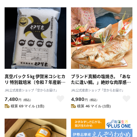
真空パック５㎏ 伊賀米コシヒカ
ブランド真鯛の塩焼き。「あな
リ 特別栽培米〔令和７年産新
たに逢い鯛。」絶妙な肉厚感と
米！〕「西山農園」送料無料
甘み！〔一度食べるとまた絶対
JAL公式産直ショップ「空からお届け」
JAL公式産直ショップ「空からお届け」
食べたくなる！〕
7,480
4,980
円
（税込）
円
（税込）
積算 69 マイル (1倍)
積算 46 マイル (1倍)