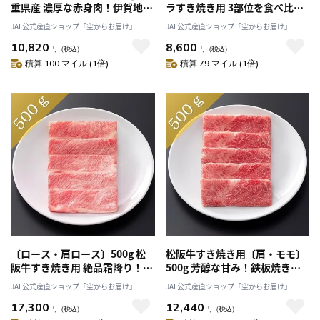
重県産 濃厚な赤身肉！伊賀地域
ラすき焼き用 3部位を食べ比
のみの希少な牛「有限会社伊賀
べ！伊賀地域のみの希少な牛
JAL公式産直ショップ「空からお届け」
JAL公式産直ショップ「空からお届け」
肉の駒井」送料無料
「有限会社伊賀肉の駒井」送料
10,820
8,600
無料
円
（税込）
円
（税込）
積算 100 マイル (1倍)
積算 79 マイル (1倍)
〔ロース・肩ロース〕500g 松
松阪牛すき焼き用〔肩・モモ〕
阪牛すき焼き用 絶品霜降り！す
500g 芳醇な甘み！鉄板焼き、
き焼きや、しゃぶしゃぶに最適
炒め物にもおすすめ「まるよ
JAL公式産直ショップ「空からお届け」
JAL公式産直ショップ「空からお届け」
「まるよし」送料無料
し」送料無料
17,300
12,440
円
（税込）
円
（税込）