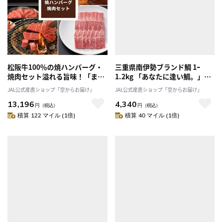
松阪牛100％の焼ハンバーグ・
三重県南伊勢ブランド鯛 1ｰ
焼肉セット溢れる旨味！「まる
1.2kg 「あなたに逢い鯛。」
よし」送料無料
〔こんな鯛食べたことない！〕
JAL公式産直ショップ「空からお届け」
JAL公式産直ショップ「空からお届け」
抜群の肉厚感ととろける甘みが
13,196
4,340
あふれる三重県南伊勢ブランド
円
（税込）
円
（税込）
鯛
積算 122 マイル (1倍)
積算 40 マイル (1倍)