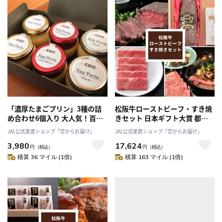
「濃厚たまごプリン」3種の詰
松阪牛ローストビーフ・すき焼
め合わせ6個入り 大人気！百貨
きセット 日本ギフト大賞 都道
店カタログ表紙を飾った!「株式
府県賞受賞！「まるよし」送料
JAL公式産直ショップ「空からお届け」
JAL公式産直ショップ「空からお届け」
会社エッグハウス川北」産直 産
無料
3,980
17,624
地直送 2025 スイーツ ぷりん プ
円
（税込）
円
（税込）
リン お取り寄せ
積算 36 マイル (1倍)
積算 163 マイル (1倍)