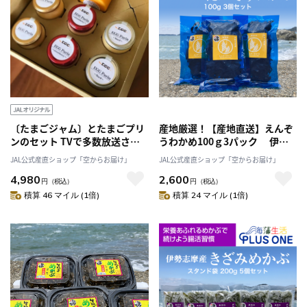
〔たまごジャム〕とたまごプリ
産地厳選！【産地直送】えんぞ
ンのセット TVで多数放送され
うわかめ100ｇ3パック 伊勢
た「株式会社エッグハウス川
志摩産 鳥羽市の離島・菅島沿
JAL公式産直ショップ「空からお届け」
JAL公式産直ショップ「空からお届け」
北」産直 産地直送 2025 スイー
岸で収穫「有限会社ＭＤＫ・海
4,980
2,600
ツ ぷりん プリン お取り寄せ
藻生活プラスワン」産直 2025
円
（税込）
円
（税込）
海鮮 海藻 塩蔵わかめ 人気のお
積算 46 マイル (1倍)
積算 24 マイル (1倍)
みやげ