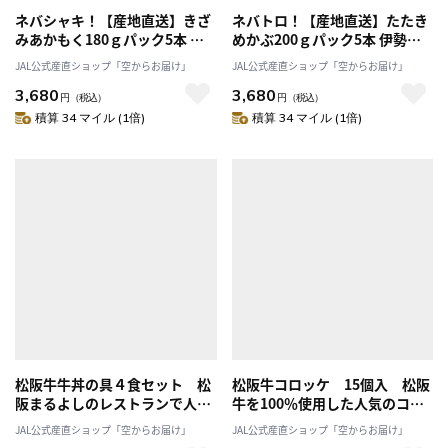
ネバシャキ！【産地直送】きざ
ネバトロ！【産地直送】たたき
みあかもく180ｇパック5本 伊
めかぶ200ｇパック5本 伊勢志
勢志摩産 鳥羽市の離島・菅島
摩産 鳥羽市の離島・菅島沿岸
JAL公式産直ショップ「空からお届け」
JAL公式産直ショップ「空からお届け」
沿岸で収穫！有限会社MDK・海
で収穫！「有限会社MDK・海藻
3,680
3,680
藻生活プラスワン」産直 2025
生活プラスワン」産直2025 海
円
（税込）
円
（税込）
海鮮 海藻 あかもく 人気のお
鮮 海藻 めかぶ 人気のおみや
積算 34 マイル (1倍)
積算 34 マイル (1倍)
みやげ 鳥羽のお土産28選
げ 鳥羽のお土産28選
NIPPONFOODSHIFT入賞商品
NIPPONFOODSHIFT入賞商品
松阪牛牛丼の具４食セット 松
松阪牛コロッケ 15個入 松阪
阪まるよしのレストランで人気
牛を100％使用した人気のコロ
メニューの牛肉丼をご自宅でお
ッケをご自宅でお楽しみいただ
JAL公式産直ショップ「空からお届け」
JAL公式産直ショップ「空からお届け」
楽しみいただけます 「まるよ
けます「まるよし」 送料無料