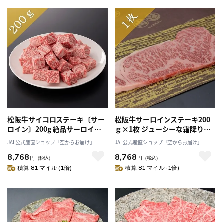
松阪牛サイコロステーキ〔サー
松阪牛サーロインステーキ200
ロイン〕200g 絶品サーロイン
ｇ×1枚 ジューシーな霜降り、
を一口サイズに！「まるよし」
特別な日のステーキはこれ！
JAL公式産直ショップ「空からお届け」
JAL公式産直ショップ「空からお届け」
送料無料
「まるよし」
8,768
8,768
円
（税込）
円
（税込）
積算 81 マイル (1倍)
積算 81 マイル (1倍)