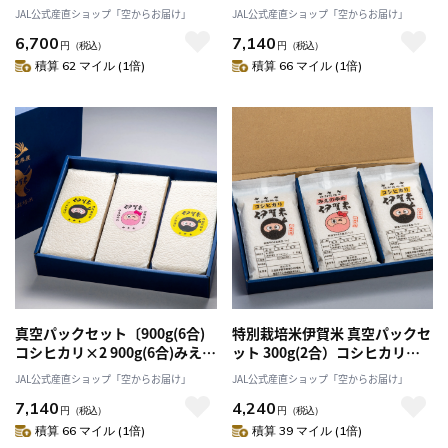
る肉厚の身と甘味と旨味のブラ
産新米！〕特別栽培米伊賀米コ
JAL公式産直ショップ「空からお届け」
JAL公式産直ショップ「空からお届け」
ンド真鯛「あなたに逢い鯛。」
シヒカリ「西山農園」送料無料
6,700
7,140
円
（税込）
円
（税込）
積算 62 マイル (1倍)
積算 66 マイル (1倍)
真空パックセット〔900g(6合)
特別栽培米伊賀米 真空パックセ
コシヒカリ×2 900g(6合)みえの
ット 300g(2合）コシヒカリ×2
ゆめ×１〕〔令和７年産新
300g(2合）みえのゆめ×1〔令
JAL公式産直ショップ「空からお届け」
JAL公式産直ショップ「空からお届け」
米！〕特別栽培米伊賀米食べく
和７年産新米！〕「西山農園」
7,140
4,240
らべ 「西山農園」送料無料
マイル 送料無料
円
（税込）
円
（税込）
積算 66 マイル (1倍)
積算 39 マイル (1倍)