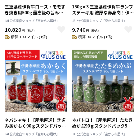
三重県産伊賀牛ロース・モモす
150g×3 三重県産伊賀牛ランプ
き焼き用500g 最高級の旨み！
ステーキ用 濃厚な赤身肉！伊賀
伊賀地域のみの希少な牛 「有限
地域のみの希少な牛「有限会社
JAL公式産直ショップ「空からお届け」
JAL公式産直ショップ「空からお届け」
会社伊賀肉の駒井」送料無料
伊賀肉の駒井」 送料無料
10,820
9,740
円
（税込）
円
（税込）
積算 100 マイル (1倍)
積算 90 マイル (1倍)
ネバシャキ！【産地直送】きざ
ネバトロ！【産地直送】たたき
みあかもく90ｇスタンドパック
めかぶ90ｇスタンドパック5本
5本 伊勢志摩産 鳥羽市の離
伊勢志摩産 鳥羽市の離島・菅
JAL公式産直ショップ「空からお届け」
JAL公式産直ショップ「空からお届け」
島・菅島沿岸で収穫！有限会社
島沿岸で収穫！「有限会社