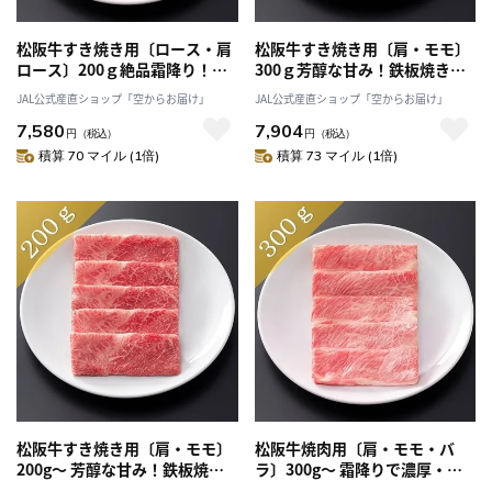
松阪牛すき焼き用〔ロース・肩
松阪牛すき焼き用〔肩・モモ〕
ロース〕200ｇ絶品霜降り！す
300ｇ芳醇な甘み！鉄板焼き、
き焼きや、しゃぶしゃぶに最適
炒め物にもおすすめ「まるよ
JAL公式産直ショップ「空からお届け」
JAL公式産直ショップ「空からお届け」
「まるよし」 送料無料
し」送料無料
7,580
7,904
円
（税込）
円
（税込）
積算 70 マイル (1倍)
積算 73 マイル (1倍)
松阪牛すき焼き用〔肩・モモ〕
松阪牛焼肉用〔肩・モモ・バ
200g～ 芳醇な甘み！鉄板焼
ラ〕300g～ 霜降りで濃厚・上
き、炒め物にもおすすめ「まる
品な甘み！焼肉やバーベキュー