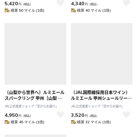
5,420
4,340
し」 送料無料
円
（税込）
円
（税込）
積算 50 マイル (1倍)
積算 40 マイル (1倍)
〔山梨から世界へ〕ルミエール
〔JAL国際線採用日本ワイン〕
スパークリング 甲州［山梨 ル
ルミエール 甲州シュールリー
ミエールワイナリー］
［山梨 ルミエールワイナリー］
JAL公式産直ショップ「空からお届け」
JAL公式産直ショップ「空からお届け」
4,950
3,520
円
（税込）
円
（税込）
積算 45 マイル (1倍)
積算 32 マイル (1倍)