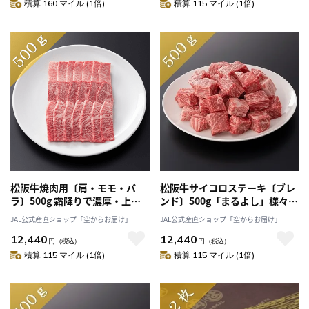
積算 160 マイル (1倍)
積算 115 マイル (1倍)
松阪牛焼肉用〔肩・モモ・バ
松阪牛サイコロステーキ〔ブレ
ラ〕500g 霜降りで濃厚・上品
ンド〕500g「まるよし」様々な
な甘み！焼肉やバーベキューに
肉質を食べ比べ！網焼きやバー
JAL公式産直ショップ「空からお届け」
JAL公式産直ショップ「空からお届け」
おすすめ「まるよし」送料無料
ベキューに最適 送料無料
12,440
12,440
円
（税込）
円
（税込）
積算 115 マイル (1倍)
積算 115 マイル (1倍)