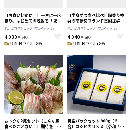
〔お食い初めに！〕一生に一度
〔半身ずつ食べ比べ〕脂乗り抜
きり、はじめての晩餐を「 あな
群の南伊勢ブランド真鯛抜群の
たに逢い鯛。」で祝おう。
肉厚感ととろける甘みは三重の
JAL公式産直ショップ「空からお届け」
JAL公式産直ショップ「空からお届け」
一級品。「あなたに逢い鯛。」
4,980
4,340
産直 産地直送
円
（税込）
円
（税込）
積算 46 マイル (1倍)
積算 40 マイル (1倍)
おトクな2尾セット〔こんな鯛
真空パックセット 900g（６
食べたことない！〕期待を上回
合）コシヒカリ×３〔令和７年