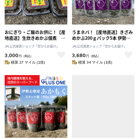
おにぎり・ご飯のお供に！【産
うまネバ！【産地直送】きざみ
地直送】生炊きめかぶ佃煮 し
めかぶ200ｇパック5本 伊勢志
そ風味 60ｇパック5個 伊勢志
摩産 鳥羽市の離島・菅島沿岸
JAL公式産直ショップ「空からお届け」
JAL公式産直ショップ「空からお届け」
摩産 鳥羽市の離島・菅島沿岸
で収穫！「有限会社MDK・海藻
3,000
3,680
で収穫！「有限会社ＭＤＫ・海
生活プラスワン」産直2025 海
円
（税込）
円
（税込）
藻生活プラスワン」産直 2025
鮮 海藻 めかぶ
積算 27 マイル (1倍)
積算 34 マイル (1倍)
海鮮 海藻 めかぶ佃煮 人気の
おみやげ