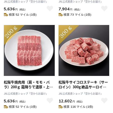
JAL公式産直ショップ「空からお届け」
JAL公式産直ショップ「空からお届け」
よし」送料無料
におすすめ「まるよし」送料無
5,636
7,904
料
円
（税込）
円
（税込）
積算 52 マイル (1倍)
積算 73 マイル (1倍)
松阪牛焼肉用〔肩・モモ・バ
松阪牛サイコロステーキ〔サー
ラ〕200ｇ 霜降りで濃厚・上品
ロイン〕300g 絶品サーロイン
な甘み！焼肉やバーベキューに
を一口サイズに！「まるよし」
JAL公式産直ショップ「空からお届け」
JAL公式産直ショップ「空からお届け」
おすすめ 「まるよし」送料無
送料無料
5,636
12,602
料
円
（税込）
円
（税込）
積算 52 マイル (1倍)
積算 116 マイル (1倍)