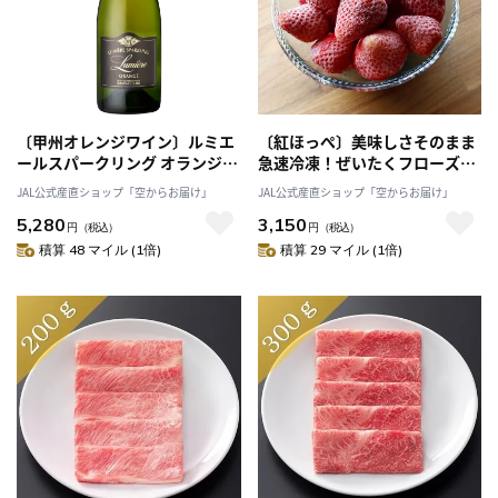
〔甲州オレンジワイン〕ルミエ
〔紅ほっぺ〕美味しさそのまま
ールスパークリング オランジェ
急速冷凍！ぜいたくフローズン
［山梨 ルミエールワイナリー］
いちご（1㎏）［株式会社マー
JAL公式産直ショップ「空からお届け」
JAL公式産直ショップ「空からお届け」
コ］
5,280
3,150
円
（税込）
円
（税込）
積算 48 マイル (1倍)
積算 29 マイル (1倍)