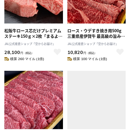
松阪牛ロース芯だけプレミアム
ロース・ウデすき焼き用500g
ステーキ150ｇ×2枚「まるよ
三重県産伊賀牛 最高級の旨み！
し」最高品質の松阪牛サーロイ
伊賀地域のみの希少な牛「伊賀
JAL公式産直ショップ「空からお届け」
JAL公式産直ショップ「空からお届け」
ンの〔芯〕をぜいたくに！送料
肉の駒井」 送料無料
28,100
10,820
無料
円
（税込）
円
（税込）
積算 260 マイル (1倍)
積算 100 マイル (1倍)