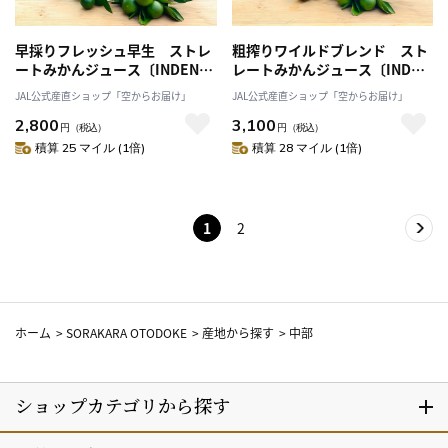
早採りフレッシュ早生 ストレ
粗搾りワイルドブレンド スト
ートみかんジュース〔INDENフ
レートみかんジュース〔INDEN
ァーム株式会社〕
ファーム株式会社〕
JAL公式産直ショップ「空からお届け」
JAL公式産直ショップ「空からお届け」
2,800
3,100
円
（税込）
円
（税込）
積算 25 マイル (1倍)
積算 28 マイル (1倍)
1
2
ホーム
>
SORAKARA OTODOKE
>
産地から探す
>
中部