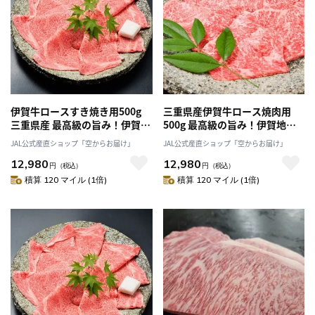
伊賀牛ロースすき焼き用500g
三重県産伊賀牛ロース焼肉用
三重県産 最高級の旨み！伊賀地
500g 最高級の旨み！伊賀地域
域のみの希少な牛「有限会社伊
のみの希少な牛「有限会社伊賀
JAL公式産直ショップ「空からお届け」
JAL公式産直ショップ「空からお届け」
賀肉の駒井」送料無料
肉の駒井」 送料無料
12,980
12,980
円
（税込）
円
（税込）
積算 120 マイル (1倍)
積算 120 マイル (1倍)