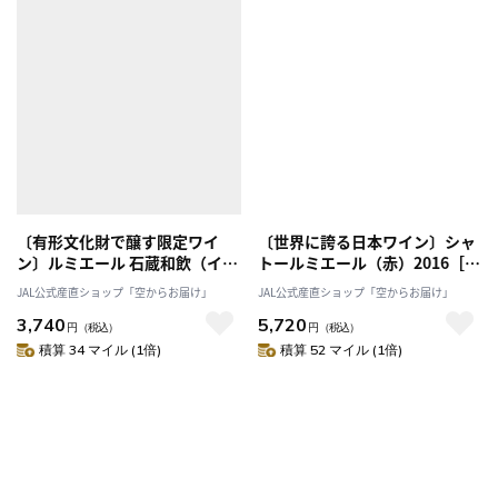
〔有形文化財で醸す限定ワイ
〔世界に誇る日本ワイン〕シャ
ン〕ルミエール 石蔵和飲（イシ
トールミエール（赤）2016［山
グラワイン）［山梨 ルミエール
梨 ルミエールワイナリー］
JAL公式産直ショップ「空からお届け」
JAL公式産直ショップ「空からお届け」
ワイナリー］
3,740
5,720
円
（税込）
円
（税込）
積算 34 マイル (1倍)
積算 52 マイル (1倍)