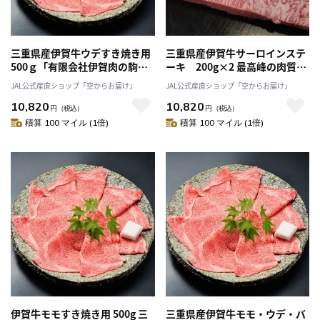
三重県産伊賀牛ウデすき焼き用
三重県産伊賀牛サーロインステ
500ｇ「有限会社伊賀肉の駒
ーキ 200g×2 最高峰の肉質！
井」とろける赤身肉！伊賀地域
伊賀地域のみの希少な牛「有限
JAL公式産直ショップ「空からお届け」
JAL公式産直ショップ「空からお届け」
のみの希少な牛 送料無料
会社伊賀肉の駒井」 送料無料
10,820
10,820
円
（税込）
円
（税込）
積算 100 マイル (1倍)
積算 100 マイル (1倍)
伊賀牛モモすき焼き用 500g 三
三重県産伊賀牛モモ・ウデ・バ