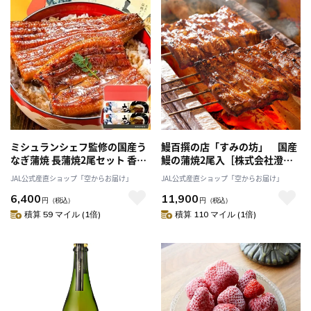
ミシュランシェフ監修の国産う
鰻百撰の店「すみの坊」 国産
なぎ蒲焼 長蒲焼2尾セット 香ば
鰻の蒲焼2尾入［株式会社澄企
しく、ふっくら「大五うなぎ工
画］
JAL公式産直ショップ「空からお届け」
JAL公式産直ショップ「空からお届け」
房」「大五通商株式会社」
6,400
11,900
円
（税込）
円
（税込）
積算 59 マイル (1倍)
積算 110 マイル (1倍)