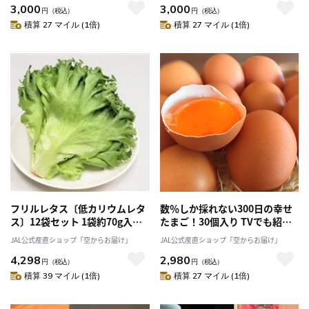
3,000
3,000
MDK・海藻生活プラスワン」産
MDK・海藻生活プラスワン」産
円
（税込）
円
（税込）
直 2025 海鮮 海藻 あかもく 人
直2025 海鮮 海藻 めかぶ 人気
積算 27 マイル (1倍)
積算 27 マイル (1倍)
気のお土産 鳥羽のお土産28
のおみやげ 鳥羽のお土産28
選 NIPPONFOODSHIFT入賞
選 NIPPONFOODSHIFT入賞
商品
商品
フリルレタス〔低カリウムレタ
数％しか採れない300日の幸せ
ス〕12袋セット 1袋約70g入り
たまご！30個入り TVでも紹
シャキシャキ美味しい「合同会
介！当日産みたて卵！「株式会
JAL公式産直ショップ「空からお届け」
JAL公式産直ショップ「空からお届け」
社こころやさい」
社エッグハウス川北」
4,298
2,980
円
（税込）
円
（税込）
積算 39 マイル (1倍)
積算 27 マイル (1倍)