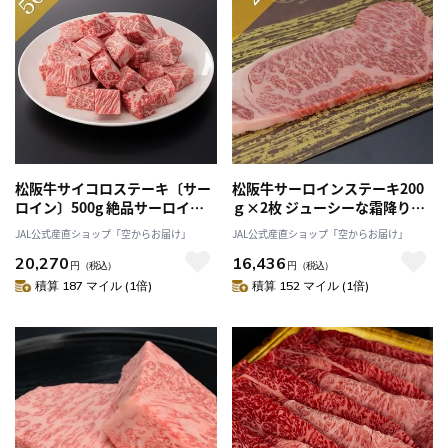
松阪牛サイコロステーキ〔サー
松阪牛サーロインステーキ200
ロイン〕500g 絶品サーロイン
ｇ×2枚 ジューシーな霜降り、
を一口サイズに！「まるよし」
特別な日のステーキはこれ！
JAL公式産直ショップ「空からお届け」
JAL公式産直ショップ「空からお届け」
送料無料
「まるよし」送料無料
20,270
16,436
円
（税込）
円
（税込）
積算 187 マイル (1倍)
積算 152 マイル (1倍)