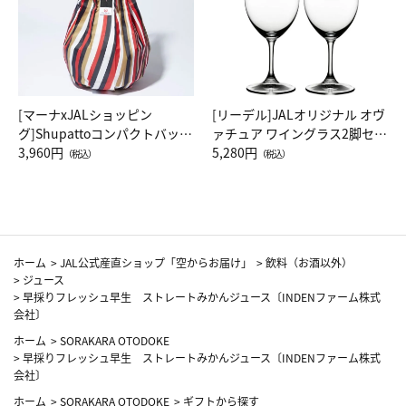
[マーナxJALショッピン
[リーデル]JALオリジナル オヴ
グ]Shupattoコンパクトバッグ
ァチュア ワイングラス2脚セッ
Drop JAL客室乗務員（LC）ス
3,960円
ト（レッドワイン）
5,280円
（税込）
（税込）
カーフ柄
ホーム
>
JAL公式産直ショップ「空からお届け」
>
飲料（お酒以外）
>
ジュース
>
早採りフレッシュ早生 ストレートみかんジュース〔INDENファーム株式
会社〕
ホーム
>
SORAKARA OTODOKE
>
早採りフレッシュ早生 ストレートみかんジュース〔INDENファーム株式
会社〕
ホーム
>
SORAKARA OTODOKE
>
ギフトから探す