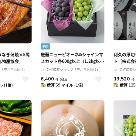
うなぎ蒲焼×5尾
厳選ニューピオーネ&シャインマ
利久の厚切
光物産協会」
スカット各600g以上〔1.2kg以
ト［株式会
上〕こだわり満載〔葡萄農家が贈
プ「空からお届け」
JAL公式産直ショップ「空からお届け」
JAL公式産直
る〕「Nini farm」〔8月下旬-9月
6,400
13,520
）
円
（税込）
円
上旬発送〕
 (1倍)
積算 59 マイル (1倍)
積算 125