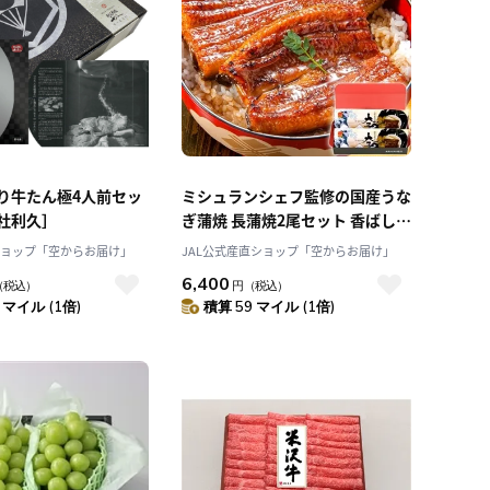
り牛たん極4人前セッ
ミシュランシェフ監修の国産うな
社利久］
ぎ蒲焼 長蒲焼2尾セット 香ばし
く、ふっくら「大五うなぎ工房」
ショップ「空からお届け」
JAL公式産直ショップ「空からお届け」
「大五通商株式会社」
6,400
（税込）
円
（税込）
 マイル (1倍)
積算 59 マイル (1倍)