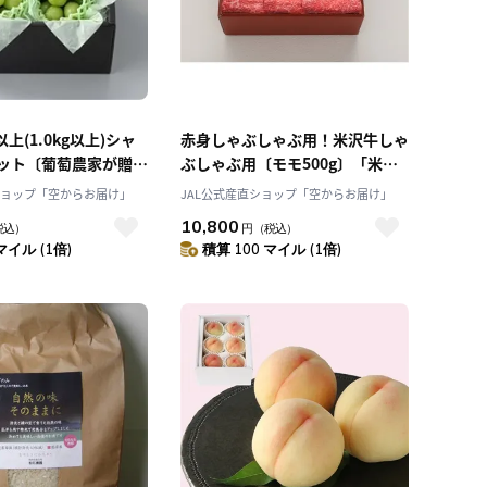
以上(1.0kg以上)シャ
赤身しゃぶしゃぶ用！米沢牛しゃ
ット〔葡萄農家が贈
ぶしゃぶ用〔モモ500g〕「米沢
り満載の厳選シャイン
牛黄木」創業100年の米沢牛の老
ショップ「空からお届け」
JAL公式産直ショップ「空からお届け」
〔8月下旬～発送〕
舗が秘伝の目利きで厳選！産直
10,800
税込）
円
（税込）
rm」
産地直送 2025 肉 牛肉 和牛 送
マイル (1倍)
積算 100 マイル (1倍)
料無料