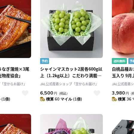
うなぎ蒲焼×3尾
シャインマスカット2房各600g以
白桃品種おま
光物産協会」
上〔1.2kg以上〕こだわり満載厳
玉入り 9
選!〔葡萄農家が贈る〕「Nini
料「アンス
プ「空からお届け」
JAL公式産直ショップ「空からお届け」
JAL公式産直
farm」〔8月下旬-発送〕
6,500
3,980
）
円
（税込）
円
（
(1倍)
積算 60 マイル (1倍)
積算 36 