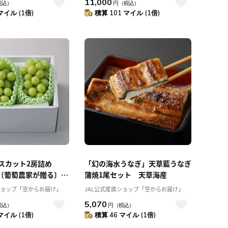
11,000
税込）
円
（税込）
直売所]
マイル (1倍)
積算 101 マイル (1倍)
スカット2房詰め
「幻の海水うなぎ」天草藍うなぎ
上 〔葡萄農家が贈る〕こ
蒲焼1尾セット 天草海産
しさ「Nini farm」
ショップ「空からお届け」
JAL公式産直ショップ「空からお届け」
～発送〕
5,070
税込）
円
（税込）
マイル (1倍)
積算 46 マイル (1倍)