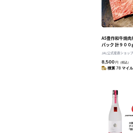
A5豊作和牛焼肉
パック 計９００
「豊作ファーム
JAL公式産直ショッ
せ
8,500
円
（税込）
積算 78 マイル 