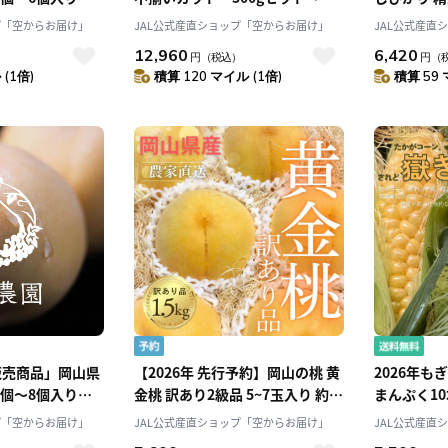
白麗等旬の品種を
五うなぎ工房」「大五通商株式会
選べる！送
プ「空からお届け」
JAL公式産直ショップ「空からお届け」
JAL公式産直
園
社」
ガエ」
12,960
6,420
円
（税込）
円
（
(1倍)
積算 120 マイル (1倍)
積算 59 
販売商品」岡山県
【2026年 先行予約】岡山の桃 黄
2026年も
個～8個入り 2
金桃 訳あり2級品 5~7玉入り 約
まんぷく1
等旬の品種をお届
1.5kg［MIKI’S ORCHARD］
さ！〕青森
プ「空からお届け」
JAL公式産直ショップ「空からお届け」
JAL公式産直
コシ 8月