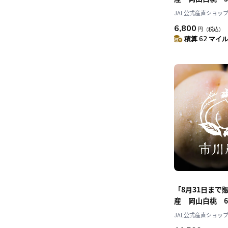
1.3ｋｇ白鳳、
JAL公式産直ショッ
お届け 市川農
6,800
円
（税込）
積算 62 マイル 
「8月31日まで
産 岡山白桃 6
ｋｇ白鳳、白麗
JAL公式産直ショッ
け 市川農園