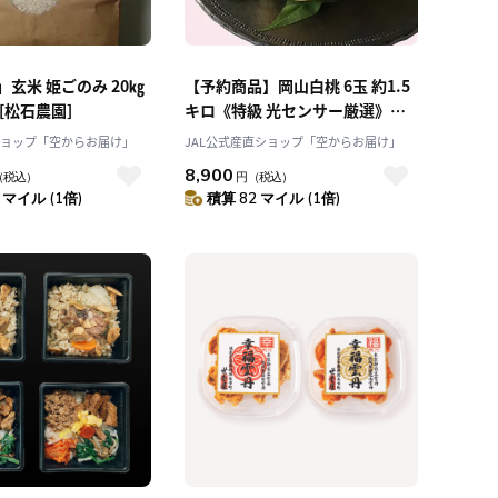
玄米 姫ごのみ 20㎏
【予約商品】岡山白桃 6玉 約1.5
[松石農園]
キロ《特級 光センサー厳選》
「桃茂実苑(ともみえん)」7月上
ショップ「空からお届け」
JAL公式産直ショップ「空からお届け」
旬以降発送
8,900
（税込）
円
（税込）
 マイル (1倍)
積算 82 マイル (1倍)