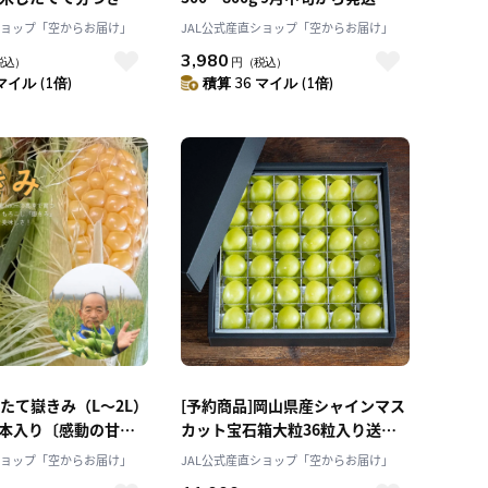
料無料「株式会社カネ
料無料「アンスリーファーム」
ショップ「空からお届け」
JAL公式産直ショップ「空からお届け」
3,980
税込）
円
（税込）
マイル (1倍)
積算 36 マイル (1倍)
ぎたて嶽きみ（L～2L）
[予約商品]岡山県産シャインマス
0本入り〔感動の甘
カット宝石箱大粒36粒入り送料
県産ブランドトウモロ
無料 9月以降発送 [悠建商事株
ショップ「空からお届け」
JAL公式産直ショップ「空からお届け」
中旬より順次発送！[嶽
式会社]