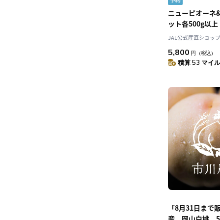
ニューピオーネ
ット各500g以上
〔葡萄農家が贈
JAL公式産直ショッ
厳選〔8月下旬～
5,800
円
（税込）
「Nini farm」
積算 53 マイル 
「8月31日まで
産 岡山白桃 