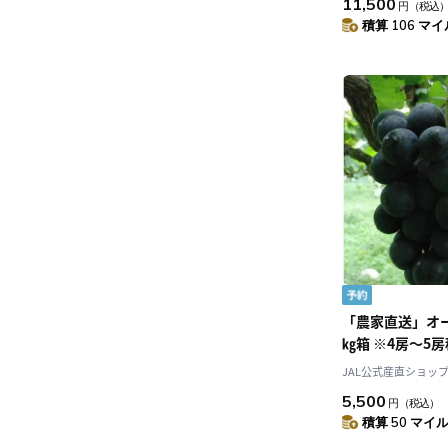
11,500
円
（税込
積算 106 マイル
「農家直送」オ
㎏箱 ※4房～5房
降発送予定 岡山
JAL公式産直ショッ
農園]
5,500
円
（税込）
積算 50 マイル 