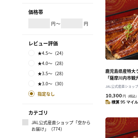
価格帯
円
～
円
レビュー評価
★4.5～（24）
★4.0～（28）
鹿児島県産特大
★3.5～（28）
「薩摩川内市観
★3.0～（30）
JAL公式産直ショッ
指定なし
10,300
円
（税込
積算 95 マイル 
カテゴリ
JAL公式産直ショップ「空から
お届け」（774）