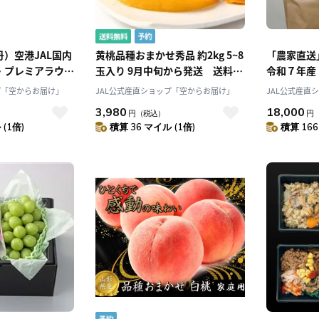
）空港JAL国内
黄桃品種おまかせ秀品 約2kg 5~8
「農家直送」
・プレミアラウン
玉入り 9月中旬から発送 送料無
令和７年産 
用」水口酒造 仁
料「アンスリーファーム」
プ「空からお届け」
JAL公式産直ショップ「空からお届け」
JAL公式産直
醸酒 さくらひめ
3,980
18,000
円
（税込）
円
［水口酒造株式会
(1倍)
積算 36 マイル (1倍)
積算 166