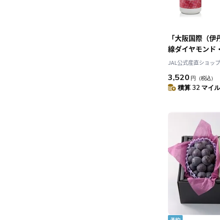
「大阪国際（伊丹
線ダイヤモンド
ジ「提供酒」採
JAL公式産直ショッ
喜多津 純米吟
3,520
円
（税込）
酵母 720ml
積算 32 マイル 
社］