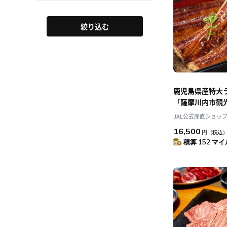
絞り込む
鹿児島県産特大
「薩摩川内市観
JAL公式産直ショッ
16,500
円
（税込
積算 152 マイル