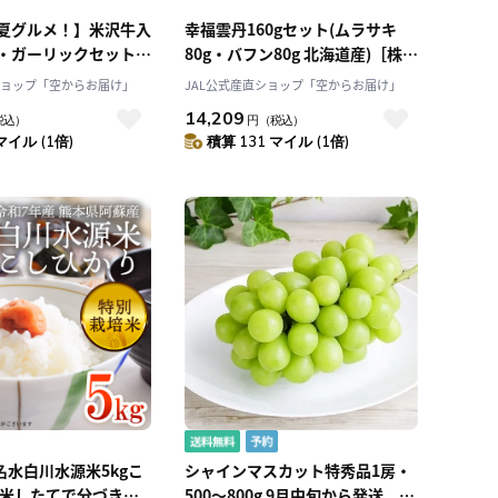
夏グルメ！】米沢牛入
幸福雲丹160gセット(ムラサキ
・ガーリックセット
80g・バフン80g 北海道産)［株式
2個 計4個 米沢牛黄木
会社世壱屋］
ショップ「空からお届け」
JAL公式産直ショップ「空からお届け」
一膳ご飯セット！[米
14,209
税込）
円
（税込）
※簡易箱使用
マイル (1倍)
積算 131 マイル (1倍)
名水白川水源米5kgこ
シャインマスカット特秀品1房・
精米したてで分づきが
500～800g 9月中旬から発送 送