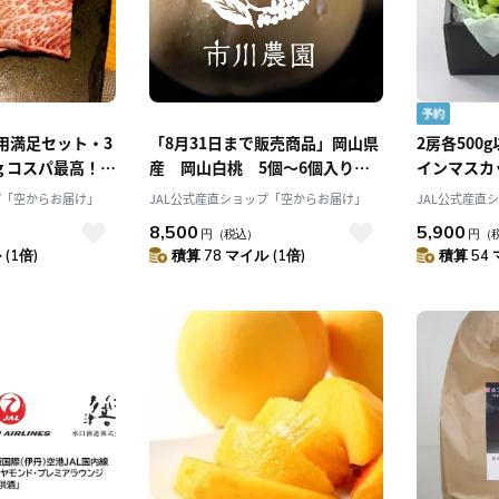
用満足セット・3
「8月31日まで販売商品」岡山県
2房各500g
g コスパ最高！
産 岡山白桃 5個～6個入り
インマスカ
」 産直お取り寄
1.5ｋｇ白鳳、白麗等旬の品種を
る〕こだわ
プ「空からお届け」
JAL公式産直ショップ「空からお届け」
JAL公式産直
お届け 市川農園
マスカット
8,500
5,900
円
（税込）
円
（
「Nini fa
(1倍)
積算 78 マイル (1倍)
積算 54 