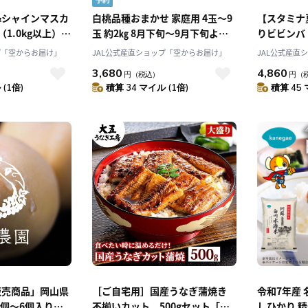
&シャインマスカ
白桃品種おまかせ 家庭用 4玉～9
【スタミナ
（1.0kg以上）
玉 約2㎏ 8月下旬～9月下旬より
りビビンバ
る〕こだわり満載
発送「アンスリーファーム」
160g×各
プ「空からお届け」
JAL公式産直ショップ「空からお届け」
JAL公式産直
9月中旬発送〕
のスタミナ
3,680
4,860
円
（税込）
円
（
沢牛黄木]
(1倍)
積算 34 マイル (1倍)
積算 45 
販売商品」岡山県
［ご自宅用］国産うなぎ蒲焼き
令和7年産 
5個～6個入り
不揃いカット 500gセット「大
しひかり 