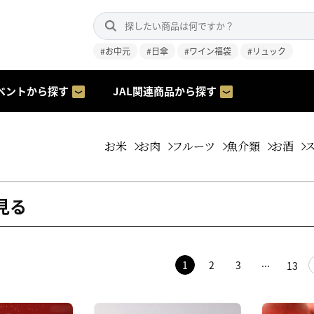
#お中元
#日傘
#ワイン福袋
#リュック
ベントから探す
JAL関連商品から探す
お米
お肉
フルーツ
魚介類
お酒
見る
1
2
3
13