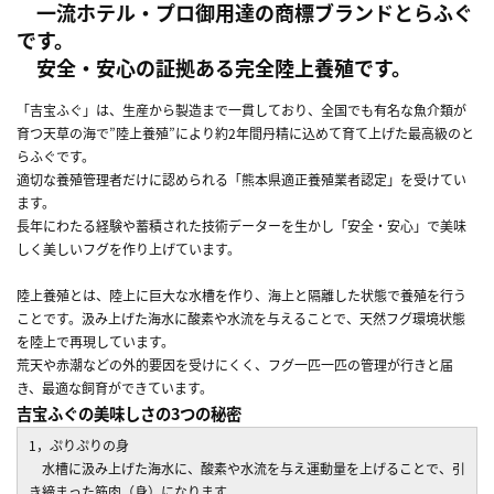
一流ホテル・プロ御用達の商標ブランドとらふぐ
です。
安全・安心の証拠ある完全陸上養殖です。
「吉宝ふぐ」は、生産から製造まで一貫しており、全国でも有名な魚介類が
育つ天草の海で”陸上養殖”により約2年間丹精に込めて育て上げた最高級のと
らふぐです。
適切な養殖管理者だけに認められる「熊本県適正養殖業者認定」を受けてい
ます。
長年にわたる経験や蓄積された技術データーを生かし「安全・安心」で美味
しく美しいフグを作り上げています。
陸上養殖とは、陸上に巨大な水槽を作り、海上と隔離した状態で養殖を行う
ことです。汲み上げた海水に酸素や水流を与えることで、天然フグ環境状態
を陸上で再現しています。
荒天や赤潮などの外的要因を受けにくく、フグ一匹一匹の管理が行きと届
き、最適な飼育ができています。
吉宝ふぐの美味しさの3つの秘密
1，ぷりぷりの身
水槽に汲み上げた海水に、酸素や水流を与え運動量を上げることで、引
き締まった筋肉（身）になります。