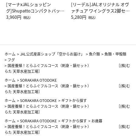
[マーナxJALショッピン
[リーデル]JALオリジナル オヴ
グ]Shupattoコンパクトバッグ
ァチュア ワイングラス2脚セッ
Drop JAL客室乗務員（LC）ス
3,960円
ト（レッドワイン）
5,280円
（税込）
（税込）
カーフ柄
ホーム
>
JAL公式産直ショップ「空からお届け」
>
魚介類
>
魚類・甲殻類
>
フグ
>
国産養殖！とらふぐフルコース（刺身・鍋セット） ［(株)む
らた 天草水産加工場］
ホーム
>
SORAKARA OTODOKE
>
国産養殖！とらふぐフルコース（刺身・鍋セット） ［(株)む
らた 天草水産加工場］
ホーム
>
SORAKARA OTODOKE
>
ギフトから探す
>
国産養殖！とらふぐフルコース（刺身・鍋セット） ［(株)む
らた 天草水産加工場］
ホーム
>
SORAKARA OTODOKE
>
ギフトから探す
>
お歳暮
>
国産養殖！とらふぐフルコース（刺身・鍋セット） ［(株)む
らた 天草水産加工場］