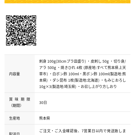
刺身 100g(30cmプラ皿盛り) ・皮刺し 50g ・切り身/
アラ 500g ・焼きひれ 4枚 (原産地:すべて熊本県上天
内容量
草市) ・白ポン酢 100ml・黒ポン酢 100ml(製造地:熊
本県) ・ダシ昆布 1枚(製造地:北海道) ・もみじおろし
10g×3(製造地:埼玉県) ・お召し上がり方しおり
賞味期限
30日
（期間）
生産地
熊本県
ご注文・ご入金確認後、7営業日以内で発送致しま
配送日