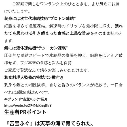
ご家庭で楽しむワンランク上のひとときを、より身近にお届
けいたします。
刺身には次世代凍結技術“プロトン凍結”
細胞を壊さず急速凍結。解凍時のドリップを最小限に抑え、
獲れ
たてを思わせる引き締まった食感と上品な旨み
をそのまま味わえ
ます。
鍋には液体凍結機“テクニカン凍眠”
圧倒的な凍結スピードで氷結晶の膨張を抑え、細胞をほとんど破
壊せず、フグ本来の食感と旨みを保持
ご家庭で贅沢なふぐ鍋をお楽しみいただけます。
和食料理人監修の特製ポン酢付き
刺身や鍋との相性抜群。香りと旨みのバランスが絶妙で、一口食
べれば感動の味わいです。
##ブランド“吉宝®ふぐ”紹介
https://youtu.be/Z94McRAgBbY
生産者PRポイント
『吉宝ふぐ』
は天草の海で育てられた、