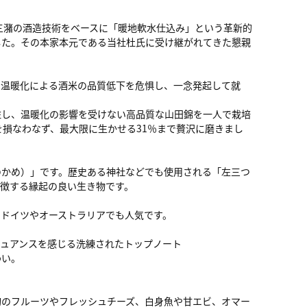
三潴の酒造技術をベースに「暖地軟水仕込み」という革新的
した。その本家本元である当社杜氏に受け継がれてきた懇親
。温暖化による酒米の品質低下を危惧し、一念発起して就
住し、温暖化の影響を受けない高品質な山田錦を一人で栽培
を損なわなず、最大限に生かせる31％まで贅沢に磨きまし
のかめ）」です。歴史ある神社などでも使用される「左三つ
象徴する縁起の良い生き物です。
のドイツやオーストラリアでも人気です。
ニュアンスを感じる洗練されたトップノート
わい。
旬のフルーツやフレッシュチーズ、白身魚や甘エビ、オマー