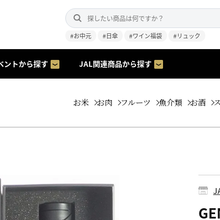
#お中元
#日傘
#ワイン福袋
#リュック
ベントから探す
JAL関連商品から探す
お米
お肉
フルーツ
魚介類
お酒
GE