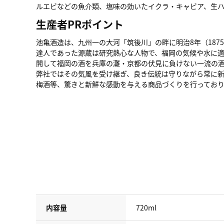
ルエビなどの魚介類、塩味の効いたイクラ・キャビア、生
生産者PRポイント
池亀酒造は、九州一の大河「筑後川」の畔に明治8年（18
達人であった源蔵は研究熱心な人物で、福岡の気候や水に
開して福岡の酒を兵庫の灘・京都の伏見に負けない一流の
弊社ではその気風を受け継ぎ、良き伝統は守りながら常に
梅酒等、驚きと新鮮な感動を与える商品づくりを行ってお
内容量
720ml