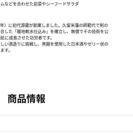
ハムなどを合わせた前菜やシーフードサラダ
75年）に初代源蔵が創業しました。久留米藩の師範代で剣の
適合した「暖地軟水仕込み」を確立し、無償でその技術を公
酒処に成長させた功労者です。
新しい酒造りに挑戦し、黒麹を使用した日本酒やゼリー状の
ります。
商品情報