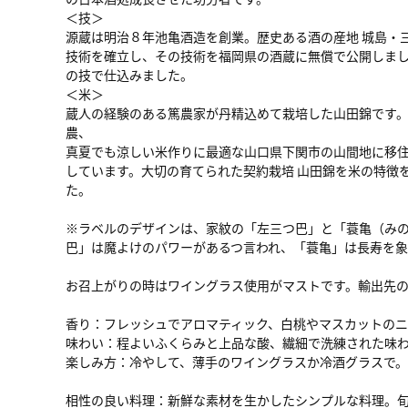
＜技＞
源蔵は明治８年池亀酒造を創業。歴史ある酒の産地 城島・
技術を確立し、その技術を福岡県の酒蔵に無償で公開しま
の技で仕込みました。
＜米＞
蔵人の経験のある篤農家が丹精込めて栽培した山田錦です
農、
真夏でも涼しい米作りに最適な山口県下関市の山間地に移
しています。大切の育てられた契約栽培 山田錦を米の特徴
た。
※ラベルのデザインは、家紋の「左三つ巴」と「蓑亀（み
巴」は魔よけのパワーがあるつ言われ、「蓑亀」は長寿を
お召上がりの時はワイングラス使用がマストです。輸出先
香り：フレッシュでアロマティック、白桃やマスカットの
味わい：程よいふくらみと上品な酸、繊細で洗練された味
楽しみ方：冷やして、薄手のワイングラスか冷酒グラスで。
相性の良い料理：新鮮な素材を生かしたシンプルな料理。