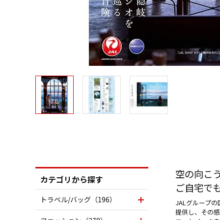
空の向こ
カテゴリから探す
ご自宅で
トラベル/バッグ（196）
JALグループ
提供し、その感