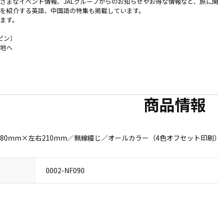
ざまなイベント情報、JALグループからのお知らせやお得な情報など、旅に
を紹介する英語、中国語の特集も掲載しています。
ます。
ピン〕
地へ
商品情報
80mm×左右210mm／無線綴じ／オールカラー（4色オフセット印刷
0002-NF090