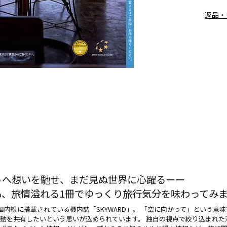
返品・
うへ想いを馳せ、まだ見ぬ世界に心躍るーー
も、旅情溢れる1冊でゆっくり旅行気分を味わってみ
の国内線に搭載されている機内誌「SKYWARD」。 「空に向かって」という
動を共有したいという思いが込められています。 独自の視点で絞り込まれ