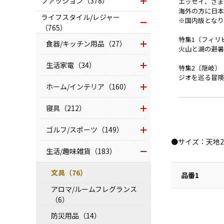
ファッション（378）
エッセイ、さま
海外の方に日本
ライフスタイル/レジャー
※国内版となり
（765）
特集1〔フィリ
食器/キッチン用品（27）
火山と湖の避暑
生活家電（34）
特集2〔隠岐〕
ジオを巡る冒険
ホーム/インテリア（160）
寝具（212）
ゴルフ/スポーツ（149）
●サイズ：天地2
生活/趣味雑貨（183）
文具（76）
品番1
アロマ/ルームフレグランス
（6）
防災用品（14）