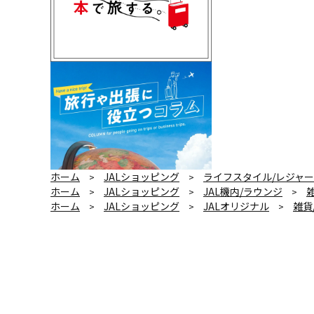
ホーム
JALショッピング
ライフスタイル/レジャー
>
>
ホーム
JALショッピング
JAL機内/ラウンジ
>
>
>
ホーム
JALショッピング
JALオリジナル
雑貨
>
>
>