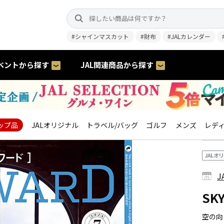
#シャインマスカット
#財布
#JALカレンダー
ベントから探す
JAL関連商品から探す
ップ品
JALオリジナル
トラベル/バッグ
ゴルフ
メンズ
レデ
J
SK
空の向