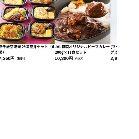
新千歳空港発 冷凍空弁セット（6
JAL特製オリジナルビーフカレー
[マーナxJALシ
種）
200g×11食セット
グ]Shupatt
7,560円
10,800円
Drop JAL客
3,960円
（税込）
（税込）
（税込）
ーフ柄