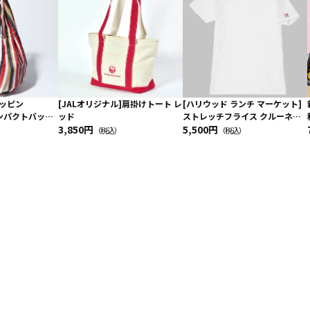
ョッピン
[JALオリジナル]肩掛けトート レ
[ハリウッド ランチ マーケット]
oコンパクトバッグ
ッド
ストレッチフライス クルーネッ
乗務員（LC）スカ
3,850円
ク別注半袖Ｔシャツ
5,500円
（税込）
（税込）