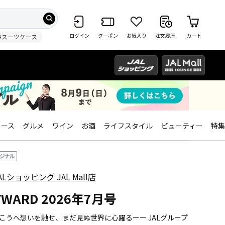
ログイン
クーポン
お気入り
注文履歴
カート
#スーツケース
ィース
グルメ
ワイン
お酒
ライフスタイル
ビューティー
特集
ALショッピング JAL Mall店
YWARD 2026年7月号
こうへ想いを馳せ、まだ見ぬ世界に心躍るーー JALグループ