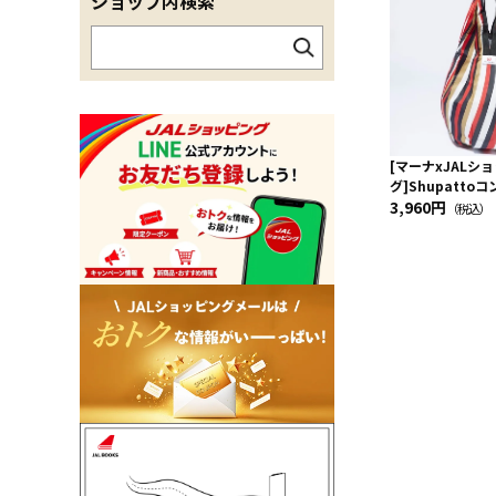
ショップ内検索
[マーナxJALシ
グ]Shupatt
Drop JAL客室
3,960円
（税込）
ーフ柄