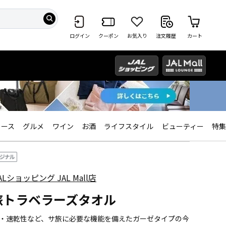
ログイン
クーポン
お気入り
注文履歴
カート
ィース
グルメ
ワイン
お酒
ライフスタイル
ビューティー
特集
ALショッピング JAL Mall店
旅トラベラーズタオル
・速乾性など、サ旅に必要な機能を備えたガーゼタイプの今