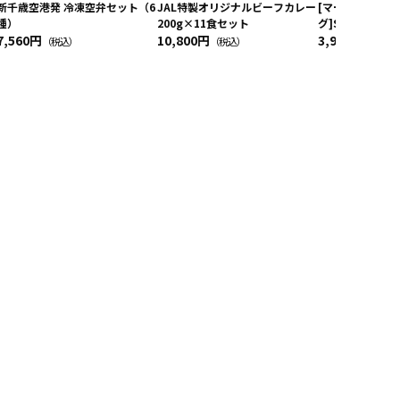
新千歳空港発 冷凍空弁セット（6
JAL特製オリジナルビーフカレー
[マーナxJALシ
種）
200g×11食セット
グ]Shupatt
7,560円
10,800円
Drop JAL客
3,960円
（税込）
（税込）
（税込）
ーフ柄