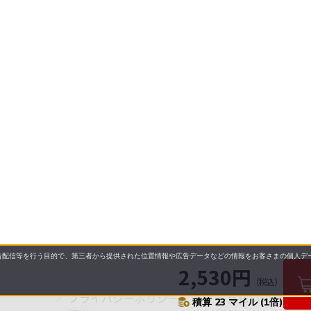
配信等を行う目的で、第三者から提供された位置情報や広告データなどの情報をお客さまの個人デー
2,530円
（税込）
プライバシーポリシー
お支払いについて
積算 23 マイル (1倍)