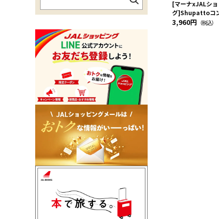
[マーナxJALシ
グ]Shupatt
Drop JAL客室
3,960円
（税込）
ーフ柄