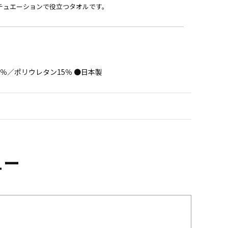
チュエーションで役立つタオルです。
5％／ポリウレタン15％ ●日本製
ュー