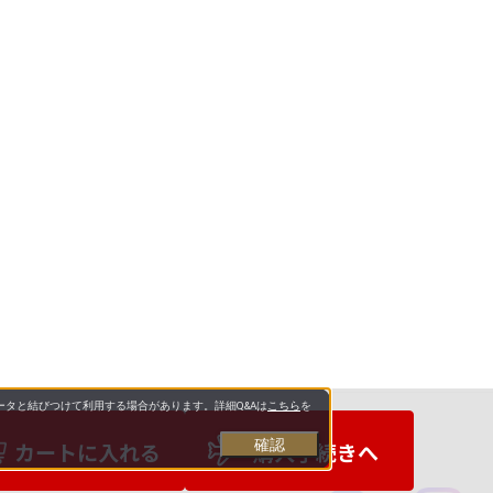
タと結びつけて利用する場合があります。詳細Q&Aは
こちら
を
確認
カートに入れる
購入手続きへ