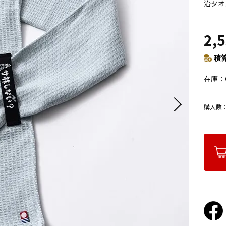
治タオ
2,
積算
在庫
購入数