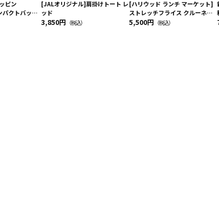
ョッピン
[JALオリジナル]肩掛けトート レ
[ハリウッド ランチ マーケット]
oコンパクトバッグ
ッド
ストレッチフライス クルーネッ
乗務員（LC）スカ
3,850円
ク別注半袖Ｔシャツ
5,500円
（税込）
（税込）