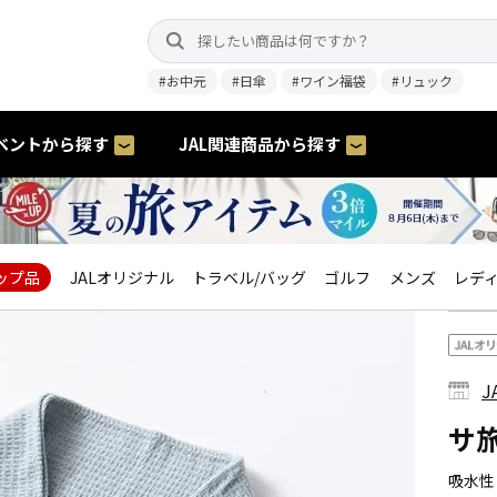
#お中元
#日傘
#ワイン福袋
#リュック
ベントから探す
JAL関連商品から探す
ップ品
JALオリジナル
トラベル/バッグ
ゴルフ
メンズ
レデ
J
サ
吸水性