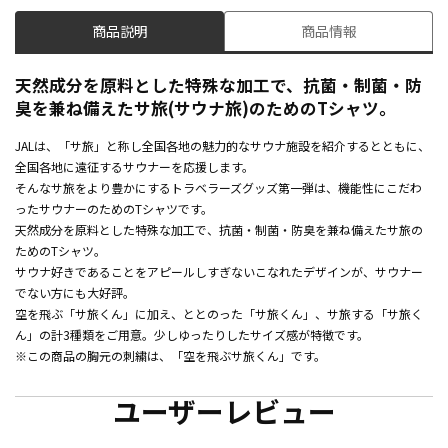
商品説明
商品情報
天然成分を原料とした特殊な加工で、抗菌・制菌・防
臭を兼ね備えたサ旅(サウナ旅)のためのTシャツ。
JALは、「サ旅」と称し全国各地の魅力的なサウナ施設を紹介するとともに、
全国各地に遠征するサウナーを応援します。
そんなサ旅をより豊かにするトラベラーズグッズ第一弾は、機能性にこだわ
ったサウナーのためのTシャツです。
天然成分を原料とした特殊な加工で、抗菌・制菌・防臭を兼ね備えたサ旅の
ためのTシャツ。
サウナ好きであることをアピールしすぎないこなれたデザインが、サウナー
でない方にも大好評。
空を飛ぶ「サ旅くん」に加え、ととのった「サ旅くん」、サ旅する「サ旅く
ん」の計3種類をご用意。少しゆったりしたサイズ感が特徴です。
※この商品の胸元の刺繍は、「空を飛ぶサ旅くん」です。
ユーザーレビュー