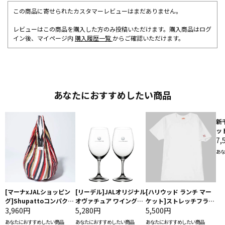
この商品に寄せられたカスタマーレビューはまだありません。
レビューはこの商品を購入した方のみ投稿いただけます。購入商品はログ
イン後、マイページ内
購入履歴一覧
からご確認いただけます。
あなたにおすすめしたい商品
新
ッ
7,
あな
[マーナxJALショッピン
[リーデル]JALオリジナル
[ハリウッド ランチ マー
グ]Shupattoコンパクト
オヴァチュア ワイングラ
ケット]ストレッチフライ
バッグ Drop JAL客室乗
3,960円
ス2脚セット（レッドワイ
5,280円
ス クルーネック別注半袖
5,500円
務員（LC）スカーフ柄
ン）
Ｔシャツ
あなたにおすすめしたい商品
あなたにおすすめしたい商品
あなたにおすすめしたい商品