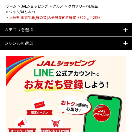
ホーム
>
JALショッピング
>
グルメ
>
グロサリー/乳製品
>
ジャム/はちみつ
>
大分県 国東半島[蜂の音]大分県産純粋蜂蜜（300ｇ×2個）
カテゴリを選ぶ
ジャンルを選ぶ