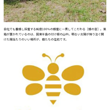
自社でも養蜂し採蜜する純度100％の蜂蜜に一貫してこだわる［蜂の音］。巣
箱が置かれているのは、国東半島の付け根の山中。明るい太陽が降り注ぐ開
けた陽当たりのいい場所が、蜂たちの住処です。