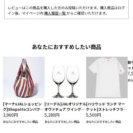
レビューはこの商品を購入した方のみ投稿いただけます。購入商品はログ
イン後、マイページ内
購入履歴一覧
からご確認いただけます。
あなたにおすすめしたい商品
新
ッ
7,
あな
[マーナxJALショッピン
[リーデル]JALオリジナル
[ハリウッド ランチ マー
グ]Shupattoコンパクト
オヴァチュア ワイングラ
ケット]ストレッチフライ
バッグ Drop JAL客室乗
3,960円
ス2脚セット（レッドワイ
5,280円
ス クルーネック別注半袖
5,500円
務員（LC）スカーフ柄
ン）
Ｔシャツ
あなたにおすすめしたい商品
あなたにおすすめしたい商品
あなたにおすすめしたい商品