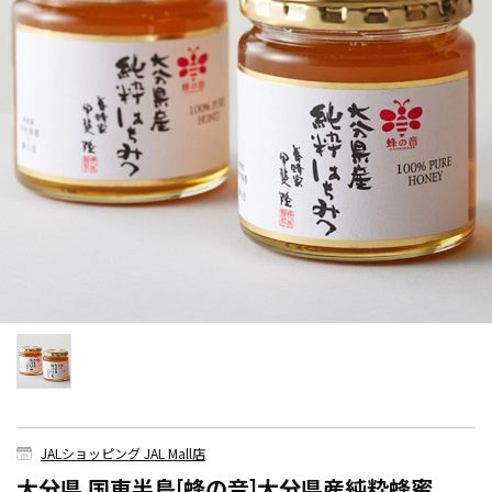
JALショッピング JAL Mall店
大分県 国東半島[蜂の音]大分県産純粋蜂蜜