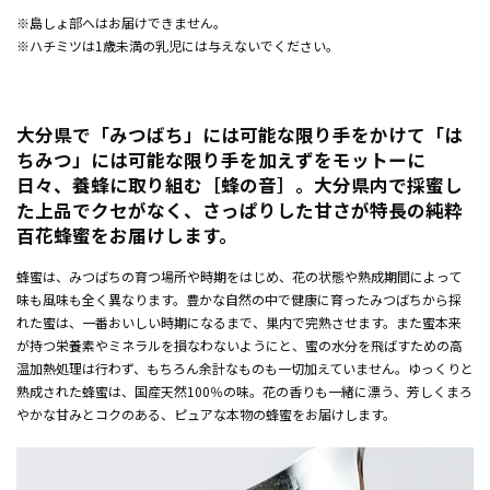
※島しょ部へはお届けできません。
※ハチミツは1歳未満の乳児には与えないでください。
大分県で「みつばち」には可能な限り手をかけて「は
ちみつ」には可能な限り手を加えずをモットーに
日々、養蜂に取り組む［蜂の音］。大分県内で採蜜し
た上品でクセがなく、さっぱりした甘さが特長の純粋
百花蜂蜜をお届けします。
蜂蜜は、みつばちの育つ場所や時期をはじめ、花の状態や熟成期間によって
味も風味も全く異なります。豊かな自然の中で健康に育ったみつばちから採
れた蜜は、一番おいしい時期になるまで、巣内で完熟させます。また蜜本来
が持つ栄養素やミネラルを損なわないようにと、蜜の水分を飛ばすための高
温加熱処理は行わず、もちろん余計なものも一切加えていません。ゆっくりと
熟成された蜂蜜は、国産天然100％の味。花の香りも一緒に漂う、芳しくまろ
やかな甘みとコクのある、ピュアな本物の蜂蜜をお届けします。