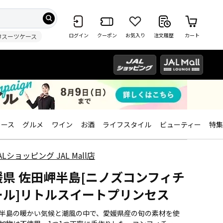
ログイン
クーポン
お気入り
注文履歴
カート
#スーツケース
ィース
グルメ
ワイン
お酒
ライフスタイル
ビューティー
特集
ALショッピング JAL Mall店
媛県 佐田岬半島[ニノズコンフィチ
ール]リトルスイートプリンセス
半島の暖かい気候と潮風の中で、愛媛県産の旬の素材を使