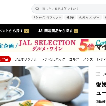
#シャインマスカット
#財布
#JALカレンダー
ベントから探す
JAL関連商品から探す
ップ品
JALオリジナル
トラベル/バッグ
ゴルフ
メンズ
レデ
J
愛
ュ
佐田岬