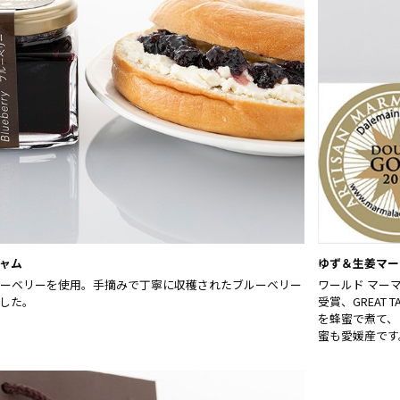
ャム
ゆず＆生姜マー
ーベリーを使用。手摘みで丁寧に収穫されたブルーベリー
ワールド マー
した。
受賞、GREAT 
を蜂蜜で煮て、
蜜も愛媛産です