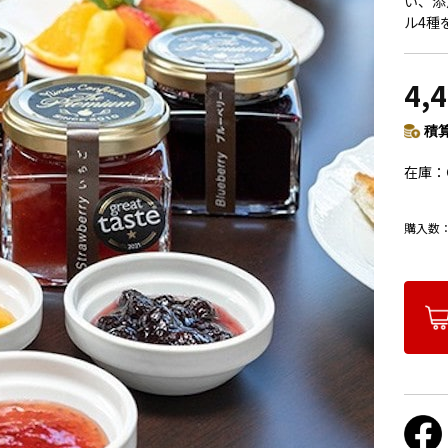
い、添
ル4種
4,
積算
在庫
購入数