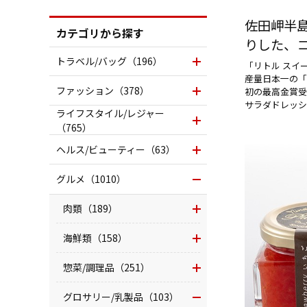
佐田岬半
カテゴリから探す
りした、
トラベル/バッグ（196）
「リトル スイ
産量日本一の「
ファッション（378）
初の最高金賞受賞
サラダドレッシ
ライフスタイル/レジャー
（765）
ヘルス/ビューティー（63）
グルメ（1010）
肉類（189）
海鮮類（158）
惣菜/調理品（251）
グロサリー/乳製品（103）