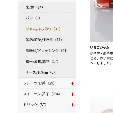
米/麺（14）
パン（3）
ジャム/はちみつ（31）
缶詰/瓶詰/保存食（11）
いちごジャム
調味料/ドレッシング（21）
伊予市・西予市
とめ、赤い雫に
梅干/漬物/乾物（17）
ムにしました。
チーズ/乳製品（6）
フルーツ/野菜（29）
スイーツ/お菓子（204）
ドリンク（57）