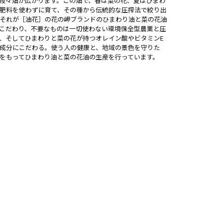
広大な段々畑が広がります。この畑で、春は菜の花、夏はひまわ
肥料を使わずに育て、その種から伝統的な圧搾法で絞り出
それが［油花］の花の岬ブランドのひまわり油と菜の花油
こだわり、不要なものは一切使わない環境保全型農業と圧
、そしてひまわりと菜の花が持つオレイン酸やビタミンE
成分にこだわる。使う人の健康と、地域の景色を守りた
をもってひまわり油と菜の花油の生産を行っています。