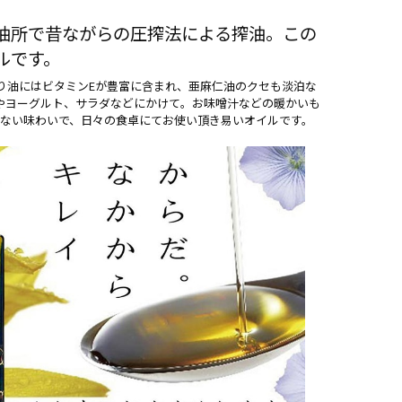
油所で昔ながらの圧搾法による搾油。この
ルです。
り油にはビタミンEが豊富に含まれ、亜麻仁油のクセも淡泊な
やヨーグルト、サラダなどにかけて。お味噌汁などの暖かいも
のない味わいで、日々の食卓にてお使い頂き易いオイルです。