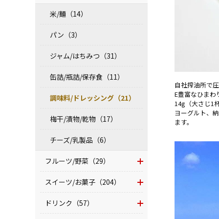
米/麺（14）
パン（3）
ジャム/はちみつ（31）
缶詰/瓶詰/保存食（11）
自社搾油所で圧
E豊富なひまわ
調味料/ドレッシング（21）
14g（大さじ
ヨーグルト、納
梅干/漬物/乾物（17）
ます。
チーズ/乳製品（6）
フルーツ/野菜（29）
スイーツ/お菓子（204）
ドリンク（57）