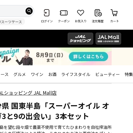
ログイン
クーポン
お気入り
注文履歴
カート
#スーツケース
ィース
グルメ
ワイン
お酒
ライフスタイル
ビューティー
特集
ALショッピング JAL Mall店
分県 国東半島「スーパーオイル オ
ガ3と9の出会い」3本セット
島を望む段々畑で農薬不使用で育てたひまわりを自社搾油所