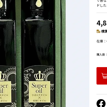
で昔な
ドした
4,
積算
在庫
購入数