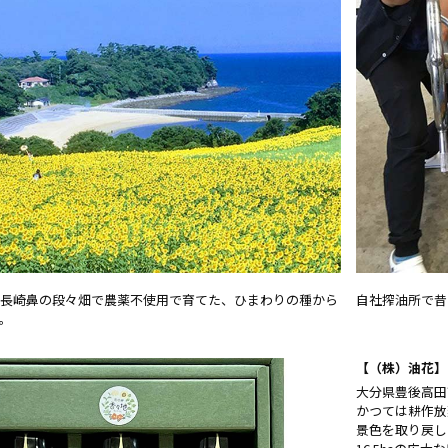
長崎鼻の段々畑で農薬不使用で育てた、ひまわりの種から
自社搾油所で昔
。
【（株）油花】
大分県豊後高田
かつては耕作放
景色を取り戻し