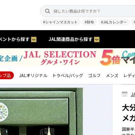
#シャインマスカット
#財布
#JALカレンダー
ベントから探す
JAL関連商品から探す
ップ品
JALオリジナル
トラベル/バッグ
ゴルフ
メンズ
レデ
J
大
メ
国東半