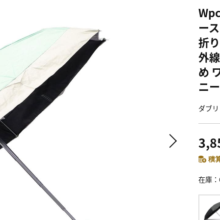
Wp
ース
折り
外線
め 
ニー 
ダブリ
3,
積算
在庫