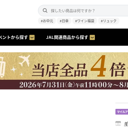
#お中元
#日傘
#ワイン福袋
#リュック
ベントから探す
JAL関連商品から探す
ギ