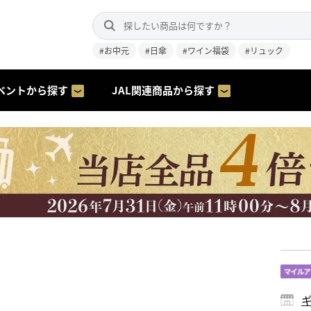
#お中元
#日傘
#ワイン福袋
#リュック
ベントから探す
JAL関連商品から探す
ギ