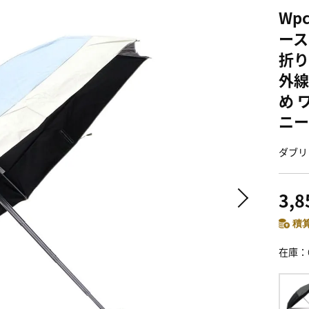
Wp
ース
折り
外線
め 
ニー 
ダブリ
3,
積算
在庫