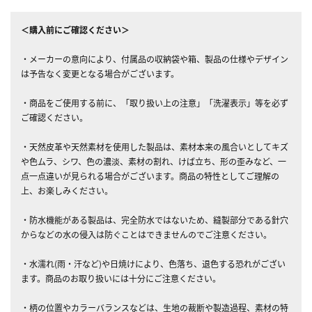
＜購入前にご確認ください＞
・メーカーの意向により、付属品の収納袋や箱、製品の仕様やデザイン
は予告なく変更となる場合がございます。
・商品をご使用する前に、「取り扱い上の注意」「洗濯表示」等を必ず
ご確認ください。
・天然皮革や天然素材を使用した製品は、素材本来の風合いとしてキズ
や色ムラ、シワ、色の濃淡、素材の割れ、けば立ち、形の歪みなど、一
点一点違いが見られる場合がございます。商品の特性としてご理解の
上、お楽しみください。
・防水機能がある製品は、完全防水ではないため、縫製部分である針穴
からなどの水の侵入は防ぐことはできませんのでご注意ください。
・水濡れ(雨・汗など)や日焼けにより、色落ち、退色する恐れがござい
ます。商品のお取り扱いには十分にご注意ください。
・柄の位置やカラーバランスなどは、生地の裁断や製造過程、素材の特