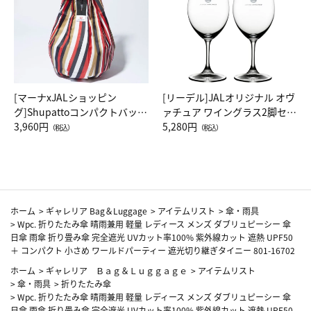
[マーナxJALショッピン
[リーデル]JALオリジナル オヴ
グ]Shupattoコンパクトバッグ
ァチュア ワイングラス2脚セッ
Drop JAL客室乗務員（LC）ス
3,960円
ト（レッドワイン）
5,280円
（税込）
（税込）
カーフ柄
ホーム
>
ギャレリア Bag＆Luggage
>
アイテムリスト
>
傘・雨具
>
Wpc. 折りたたみ傘 晴雨兼用 軽量 レディース メンズ ダブリュピーシー 傘
日傘 雨傘 折り畳み傘 完全遮光 UVカット率100% 紫外線カット 遮熱 UPF50
＋ コンパクト 小さめ ワールドパーティー 遮光切り継ぎタイニー 801-16702
ホーム
>
ギャレリア Ｂａｇ＆Ｌｕｇｇａｇｅ
>
アイテムリスト
>
傘・雨具
>
折りたたみ傘
>
Wpc. 折りたたみ傘 晴雨兼用 軽量 レディース メンズ ダブリュピーシー 傘
日傘 雨傘 折り畳み傘 完全遮光 UVカット率100% 紫外線カット 遮熱 UPF50