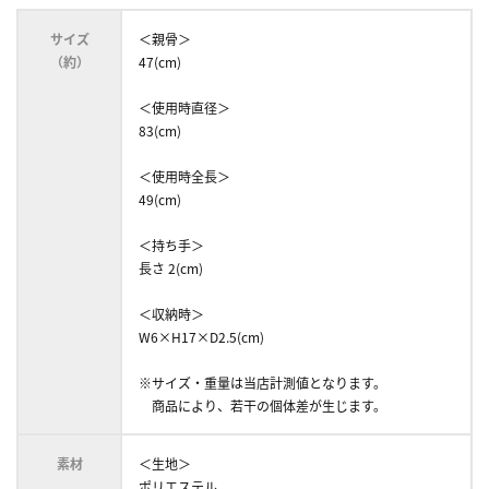
サイズ
＜親骨＞
（約）
47(cm)
＜使用時直径＞
83(cm)
＜使用時全長＞
49(cm)
＜持ち手＞
長さ 2(cm)
＜収納時＞
W6×H17×D2.5(cm)
※サイズ・重量は当店計測値となります。
商品により、若干の個体差が生じます。
素材
＜生地＞
ポリエステル