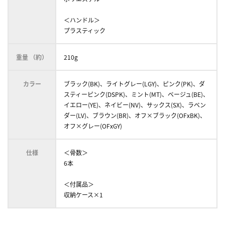
＜ハンドル＞
プラスティック
重量 （約）
210g
カラー
ブラック(BK)、ライトグレー(LGY)、ピンク(PK)、ダ
スティーピンク(DSPK)、ミント(MT)、ベージュ(BE)、
イエロー(YE)、ネイビー(NV)、サックス(SX)、ラベン
ダー(LV)、ブラウン(BR)、オフ×ブラック(OFxBK)、
オフ×グレー(OFxGY)
仕様
＜骨数＞
6本
＜付属品＞
収納ケース×1