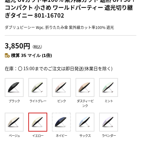
コンパクト 小さめ ワールドパーティー 遮光切り継
ぎタイニー 801-16702
ダブリュピーシー Wpc. 折りたたみ傘 紫外線カット率100% 遮光
3,850円
（税込）
積算 35 マイル (1倍)
在庫
〇 15:00までのご注文は即日発送(休業日を除く)
ブラック
ライトグレー
ピンク
ダスティーピ
ミント
ンク
ベージュ
イエロー
ネイビー
サックス
ラベンダー