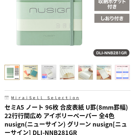
MⅰｒａｉＳｅｌｌ Ｓｅｌｅｃｔｉｏｎ
セミA5 ノート 96枚 合皮表紙 U罫(8mm罫幅)
22行行間広め アイボリーペーパー 全4色
nusign(ニューサイン) グリーン nusign[ニュ
ーサイン] DLI-NNB281GR