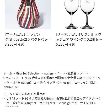
[マーナxJALショッピン
[リーデル]JALオリジナル オヴ
グ]Shupattoコンパクトバッグ
ァチュア ワイングラス2脚セッ
Drop JAL客室乗務員（LC）ス
3,960円
ト（レッドワイン）
5,280円
（税込）
（税込）
カーフ柄
ホーム
>
MiraiSell Selection
>
nusign
>
ノート・紙製品
>
ノート
>
セミA5 ノート 96枚 合皮表紙 U罫(8mm罫幅) 22行行間広め アイボリーペ
ーパー 全4色 nusign(ニューサイン) グリーン nusign[ニューサイン] DLI-
NNB281GR
ホーム
>
全ての商品
>
文具用品
>
セミA5 ノート 96枚 合皮表紙 U罫(8mm罫幅) 22行行間広め アイボリーペ
ーパー 全4色 nusign(ニューサイン) グリーン nusign[ニューサイン] DLI-