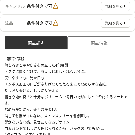
△
条件付きで可
キャンセル
詳細を見る
▼
△
条件付きで可
返品
詳細を見る
▼
商品説明
商品情報
【商品情報】
落ち着きと華やかさを両立した4色展開
デスクに置くだけで、ちょっとおしゃれな気分に。
使いやすさも、見た目も
エンボス加工のロゴがさりげなく映える丈夫でなめらかな表紙。
たっぷり書ける、しっかり使える
書き心地の良さと十分なボリュームで毎日の記録にしっかり応えるノートで
す。
なめらかだから、書くのが楽しい
消しても紙がヨレない、ストレスフリーな書き直し。
開かない安心感、見せたくなるデザイン
ゴムバンドでしっかり閉じられるから、バッグの中でも安心。
4タイプのレイアウトを採用