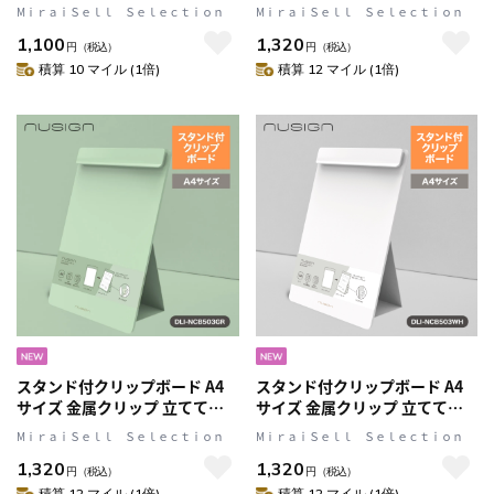
Navy(ネイビー) 文具 ステーシ
える Black(ブラック) 文具 ステ
MⅰｒａｉＳｅｌｌ Ｓｅｌｅｃｔｉｏｎ
MⅰｒａｉＳｅｌｌ Ｓｅｌｅｃｔｉｏｎ
ョナリー nusign[ニューサイン]
ーショナリー nusign[ニューサ
1,100
1,320
イン]
円
（税込）
円
（税込）
積算 10 マイル (1倍)
積算 12 マイル (1倍)
スタンド付クリップボード A4
スタンド付クリップボード A4
サイズ 金属クリップ 立てて使
サイズ 金属クリップ 立てて使
える Green(グリーン) 文具 ステ
える White(ホワイト) 文具 ステ
MⅰｒａｉＳｅｌｌ Ｓｅｌｅｃｔｉｏｎ
MⅰｒａｉＳｅｌｌ Ｓｅｌｅｃｔｉｏｎ
ーショナリー nusign[ニューサ
ーショナリー nusign[ニューサ
1,320
1,320
イン]
イン]
円
（税込）
円
（税込）
積算 12 マイル (1倍)
積算 12 マイル (1倍)