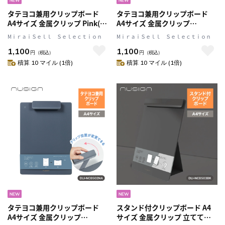
タテヨコ兼用クリップボード
タテヨコ兼用クリップボード
A4サイズ 金属クリップ Pink(ピ
A4サイズ 金属クリップ
ンク) 文具 ステーショナリー
Green(グリーン) 文具 ステーシ
MⅰｒａｉＳｅｌｌ Ｓｅｌｅｃｔｉｏｎ
MⅰｒａｉＳｅｌｌ Ｓｅｌｅｃｔｉｏｎ
nusign[ニューサイン]
ョナリー nusign[ニューサイン]
1,100
1,100
円
（税込）
円
（税込）
積算 10 マイル (1倍)
積算 10 マイル (1倍)
タテヨコ兼用クリップボード
スタンド付クリップボード A4
A4サイズ 金属クリップ
サイズ 金属クリップ 立てて使