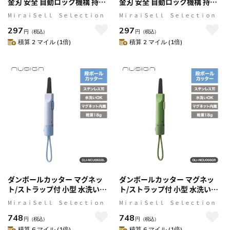
金刃 安全 自動ロック機構 持ち
金刃 安全 自動ロック機構 持ち
やすい ピンク nusign[ニューサ
やすい ブルー nusign[ニューサ
MⅰｒａｉＳｅｌｌ Ｓｅｌｅｃｔｉｏｎ
MⅰｒａｉＳｅｌｌ Ｓｅｌｅｃｔｉｏｎ
イン] DLI-NCU063PK
イン] DLI-NCU063BL
297
297
円
（税込）
円
（税込）
積算 2 マイル (1倍)
積算 2 マイル (1倍)
ダンボールカッター マグネッ
ダンボールカッター マグネッ
ト/ストラップ付 小型 水洗い可
ト/ストラップ付 小型 水洗い可
ブルー nusign[ニューサイン]
グリーン nusign[ニューサイン]
MⅰｒａｉＳｅｌｌ Ｓｅｌｅｃｔｉｏｎ
MⅰｒａｉＳｅｌｌ Ｓｅｌｅｃｔｉｏｎ
DLI-NCU066BL
DLI-NCU066GR
748
748
円
（税込）
円
（税込）
積算 6 マイル (1倍)
積算 6 マイル (1倍)