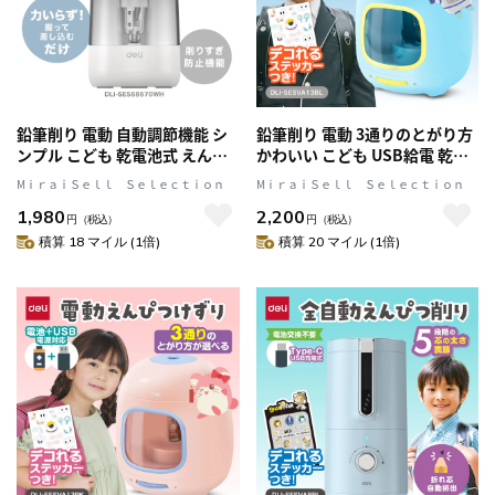
鉛筆削り 電動 自動調節機能 シ
鉛筆削り 電動 3通りのとがり方
ンプル こども 乾電池式 えんぴ
かわいい こども USB給電 乾電
つ削り 約5,000回の使用に耐え
池式 両対応 えんぴつ削り けず
MⅰｒａｉＳｅｌｌ Ｓｅｌｅｃｔｉｏｎ
MⅰｒａｉＳｅｌｌ Ｓｅｌｅｃｔｉｏｎ
る高耐久設計 ホワイト DLI-
りすぎ防止機能 ブルー DLI-
1,980
2,200
SES68670WH
SESVA13BL
円
（税込）
円
（税込）
積算 18 マイル (1倍)
積算 20 マイル (1倍)