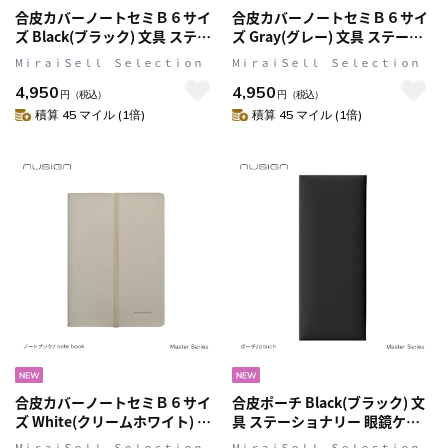
合皮カバーノートセミＢ６サイ
合皮カバーノートセミＢ６サイ
ズ Black(ブラック) 文具 ステー
ズ Gray(グレー) 文具 ステーシ
ショナリー ギフト 贈呈 プレゼ
ョナリー ギフト 贈呈 プレゼン
MⅰｒａｉＳｅｌｌ Ｓｅｌｅｃｔｉｏｎ
MⅰｒａｉＳｅｌｌ Ｓｅｌｅｃｔｉｏｎ
ント nusign[ニューサイン] マ
ト nusign[ニューサイン] マス
4,950
4,950
スターシリーズ
ターシリーズ
円
（税込）
円
（税込）
積算 45 マイル (1倍)
積算 45 マイル (1倍)
合皮カバーノートセミＢ６サイ
合皮ポーチ Black(ブラック) 文
ズ White(クリームホワイト) 文
具 ステーショナリー 眼鏡ケー
具 ステーショナリー ギフト 贈
ス ペンケース ギフト 贈呈 プレ
MⅰｒａｉＳｅｌｌ Ｓｅｌｅｃｔｉｏｎ
MⅰｒａｉＳｅｌｌ Ｓｅｌｅｃｔｉｏｎ