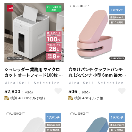
シュレッダー 業務用 マイクロ
穴あけパンチ クラフトパンチ
カット オートフィード100枚 ダ
丸 1穴パンチ 小型 6mm 最大10
ストボックス26L ホッチキス ク
枚対応 ピンク nusign[ニューサ
MⅰｒａｉＳｅｌｌ Ｓｅｌｅｃｔｉｏｎ
MⅰｒａｉＳｅｌｌ Ｓｅｌｅｃｔｉｏｎ
レジットカード裁断可 DLI-
イン] DLI-NPN088PK
52,800
506
ESHT081WH
円
（税込）
円
（税込）
積算 480 マイル (1倍)
積算 4 マイル (1倍)