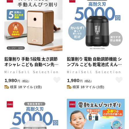
鉛筆削り 手動 5段階 太さ調節
鉛筆削り 電動 自動調節機能 シ
オシャレ こども 自動ペン先送
ンプル こども 乾電池式 えんぴ
り機能 えんぴつ削り 折れ芯自
つ削り 約5,000回の使用に耐え
MⅰｒａｉＳｅｌｌ Ｓｅｌｅｃｔｉｏｎ
MⅰｒａｉＳｅｌｌ Ｓｅｌｅｃｔｉｏｎ
動排出 合金素材刃 木目調 DLI-
る高耐久設計 ブラック DLI-
1,980
1,980
SPS71160WO
SES68670BK
円
（税込）
円
（税込）
積算 18 マイル (1倍)
積算 18 マイル (1倍)