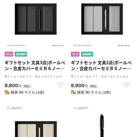
ギフトセット 文具3点(ボールペ
ギフトセット 文具3点(ボールペ
ン・合皮カバーセミＢ６ノー
ン・合皮カバーセミＢ６ノー
ト・ポーチ) ギフトにもおすす
ト・ポーチ) ギフトにもおすす
MⅰｒａｉＳｅｌｌ Ｓｅｌｅｃｔｉｏｎ
MⅰｒａｉＳｅｌｌ Ｓｅｌｅｃｔｉｏｎ
め 贈答用の紙袋付属 Black(ブ
め 贈答用の紙袋付属 Gray(グレ
8,800
8,800
ラック) 文具 ステーショナリー
ー) 文具 ステーショナリー ギフ
円
（税込）
円
（税込）
ギフト 贈呈 プレゼント
ト 贈呈 プレゼント nusign[ニュ
積算 80 マイル (1倍)
積算 80 マイル (1倍)
nusign[ニューサイン] マスター
ーサイン] マスターシリーズ
シリーズ