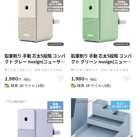
鉛筆削り 手動 芯太5段階 コンパ
鉛筆削り 手動 芯太5段階 コンパ
クト グレー nusign[ニューサイ
クト グリーン nusign[ニューサ
ン] DLI-NPS077GY
イン] DLI-NPS077GR
MⅰｒａｉＳｅｌｌ Ｓｅｌｅｃｔｉｏｎ
MⅰｒａｉＳｅｌｌ Ｓｅｌｅｃｔｉｏｎ
1,980
1,980
円
（税込）
円
（税込）
積算 18 マイル (1倍)
積算 18 マイル (1倍)