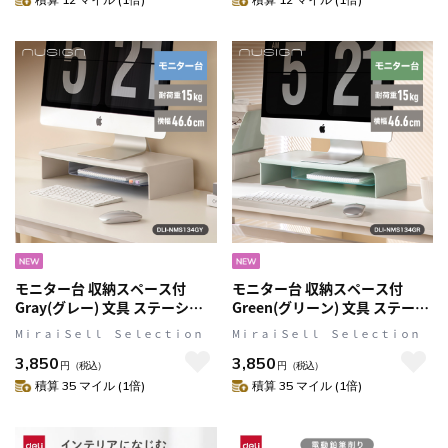
モニター台 収納スペース付
モニター台 収納スペース付
Gray(グレー) 文具 ステーショ
Green(グリーン) 文具 ステーシ
ナリー nusign[ニューサイン]
ョナリー nusign[ニューサイン]
MⅰｒａｉＳｅｌｌ Ｓｅｌｅｃｔｉｏｎ
MⅰｒａｉＳｅｌｌ Ｓｅｌｅｃｔｉｏｎ
3,850
3,850
円
（税込）
円
（税込）
積算 35 マイル (1倍)
積算 35 マイル (1倍)