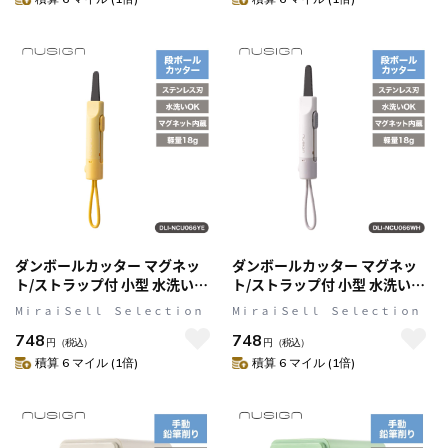
ダンボールカッター マグネッ
ダンボールカッター マグネッ
ト/ストラップ付 小型 水洗い可
ト/ストラップ付 小型 水洗い可
イエロー nusign[ニューサイン]
ホワイト nusign[ニューサイン]
MⅰｒａｉＳｅｌｌ Ｓｅｌｅｃｔｉｏｎ
MⅰｒａｉＳｅｌｌ Ｓｅｌｅｃｔｉｏｎ
DLI-NCU066YE
DLI-NCU066WH
748
748
円
（税込）
円
（税込）
積算 6 マイル (1倍)
積算 6 マイル (1倍)