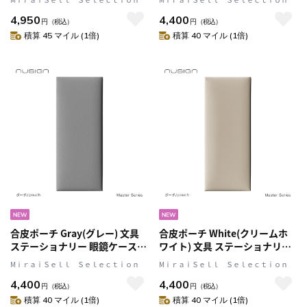
呈 プレゼント nusign[ニューサ
ゼント nusign[ニューサイン]
4,950
4,400
イン] マスターシリーズ
マスターシリーズ
円
（税込）
円
（税込）
積算 45 マイル (1倍)
積算 40 マイル (1倍)
合皮ポーチ Gray(グレー) 文具
合皮ポーチ White(クリームホ
ステーショナリー 眼鏡ケース
ワイト) 文具 ステーショナリー
ペンケース ギフト 贈呈 プレゼ
眼鏡ケース ペンケース ギフト
MⅰｒａｉＳｅｌｌ Ｓｅｌｅｃｔｉｏｎ
MⅰｒａｉＳｅｌｌ Ｓｅｌｅｃｔｉｏｎ
ント nusign[ニューサイン] マ
贈呈 プレゼント nusign[ニュー
4,400
4,400
スターシリーズ
サイン] マスターシリーズ
円
（税込）
円
（税込）
積算 40 マイル (1倍)
積算 40 マイル (1倍)