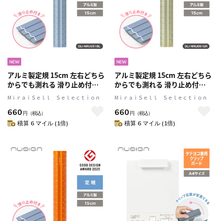
アルミ製定規 15cm 左右どちら
アルミ製定規 15cm 左右どちら
からでも測れる 滑り止め付
からでも測れる 滑り止め付
Blue(ブルー) 文具 ステーショナ
Green(グリーン) 文具 ステーシ
MⅰｒａｉＳｅｌｌ Ｓｅｌｅｃｔｉｏｎ
MⅰｒａｉＳｅｌｌ Ｓｅｌｅｃｔｉｏｎ
リー nusign[ニューサイン] じ
ョナリー nusign[ニューサイン]
660
660
ょうぎ ものさし
じょうぎ ものさし
円
（税込）
円
（税込）
積算 6 マイル (1倍)
積算 6 マイル (1倍)