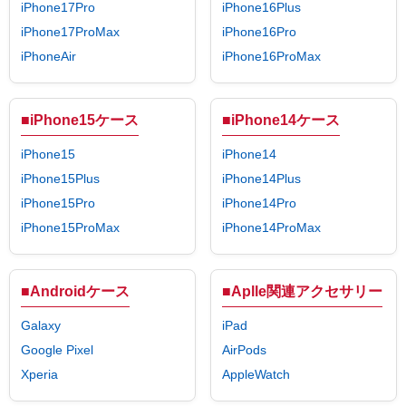
iPhone17Pro
iPhone16Plus
iPhone17ProMax
iPhone16Pro
iPhoneAir
iPhone16ProMax
■iPhone15ケース
■iPhone14ケース
iPhone15
iPhone14
iPhone15Plus
iPhone14Plus
iPhone15Pro
iPhone14Pro
iPhone15ProMax
iPhone14ProMax
■Androidケース
■Aplle関連アクセサリー
Galaxy
iPad
Google Pixel
AirPods
Xperia
AppleWatch