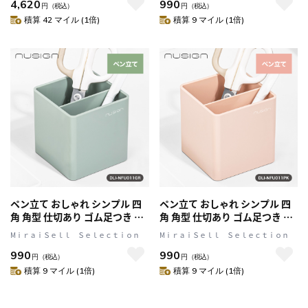
4,620
990
サイン] DLI-NFU001WH
円
（税込）
円
（税込）
積算 42 マイル (1倍)
積算 9 マイル (1倍)
ペン立て おしゃれ シンプル 四
ペン立て おしゃれ シンプル 四
角 角型 仕切あり ゴム足つき く
角 角型 仕切あり ゴム足つき く
すみカラー グリーン nusign[ニ
すみカラー ピンク nusign[ニュ
MⅰｒａｉＳｅｌｌ Ｓｅｌｅｃｔｉｏｎ
MⅰｒａｉＳｅｌｌ Ｓｅｌｅｃｔｉｏｎ
ューサイン] DLI-NFU011GR
ーサイン] DLI-NFU011PK
990
990
円
（税込）
円
（税込）
積算 9 マイル (1倍)
積算 9 マイル (1倍)