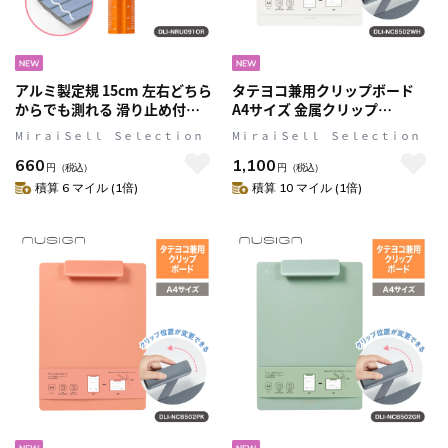
アルミ製定規 15cm 左右どちら
タテヨコ兼用クリップボード
からでも測れる 滑り止め付
A4サイズ 金属クリップ
Orange(オレンジ) 文具 ステー
White(ホワイト) 文具 ステーシ
MⅰｒａｉＳｅｌｌ Ｓｅｌｅｃｔｉｏｎ
MⅰｒａｉＳｅｌｌ Ｓｅｌｅｃｔｉｏｎ
ショナリー nusign[ニューサイ
ョナリー nusign[ニューサイン]
660
1,100
ン] じょうぎ ものさし
円
（税込）
円
（税込）
積算 6 マイル (1倍)
積算 10 マイル (1倍)