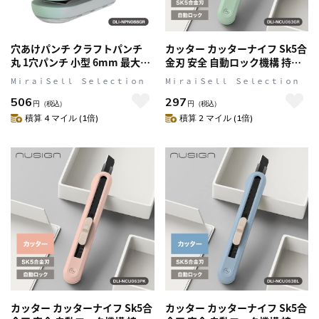
穴あけパンチ クラフトパンチ
カッター カッターナイフ Sk5合
丸 1穴パンチ 小型 6mm 最大10
金刃 安全 自動ロック機構 持ち
枚対応 グリーン nusign[ニュー
やすい グリーン nusign[ニュー
MⅰｒａｉＳｅｌｌ Ｓｅｌｅｃｔｉｏｎ
MⅰｒａｉＳｅｌｌ Ｓｅｌｅｃｔｉｏｎ
サイン] DLI-NPN088GR
サイン] DLI-NCU063GR
506
297
円
（税込）
円
（税込）
積算 4 マイル (1倍)
積算 2 マイル (1倍)
カッター カッターナイフ Sk5合
カッター カッターナイフ Sk5合