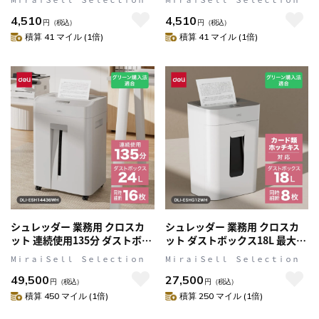
動作ロック ホワイト DLI-
動作ロック ブラック DLI-
4,510
4,510
SESVA8WH
SESVA8BK
円
（税込）
円
（税込）
積算 41 マイル (1倍)
積算 41 マイル (1倍)
シュレッダー 業務用 クロスカ
シュレッダー 業務用 クロスカ
ット 連続使用135分 ダストボッ
ット ダストボックス18L 最大
クス24L 最大A4/16枚 ホッチキ
A4/8枚 ホッチキス クレジット
MⅰｒａｉＳｅｌｌ Ｓｅｌｅｃｔｉｏｎ
MⅰｒａｉＳｅｌｌ Ｓｅｌｅｃｔｉｏｎ
ス クレジットカード裁断可
カード裁断可 DLI-ESHG12WH
49,500
27,500
DLI-ESH14436WH
円
（税込）
円
（税込）
積算 450 マイル (1倍)
積算 250 マイル (1倍)