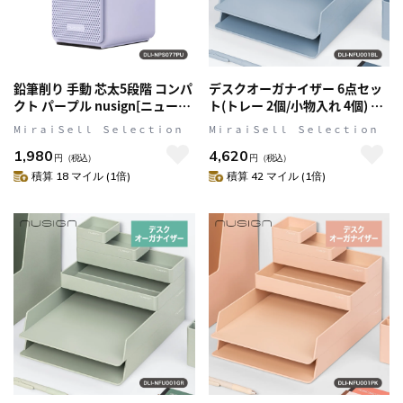
鉛筆削り 手動 芯太5段階 コンパ
デスクオーガナイザー 6点セッ
クト パープル nusign[ニューサ
ト(トレー 2個/小物入れ 4個) 卓
イン] DLI-NPS077PU
上収納 デスク回り整理 くすみ
MⅰｒａｉＳｅｌｌ Ｓｅｌｅｃｔｉｏｎ
MⅰｒａｉＳｅｌｌ Ｓｅｌｅｃｔｉｏｎ
カラー ブルー nusign[ニューサ
1,980
4,620
イン] DLI-NFU001BL
円
（税込）
円
（税込）
積算 18 マイル (1倍)
積算 42 マイル (1倍)