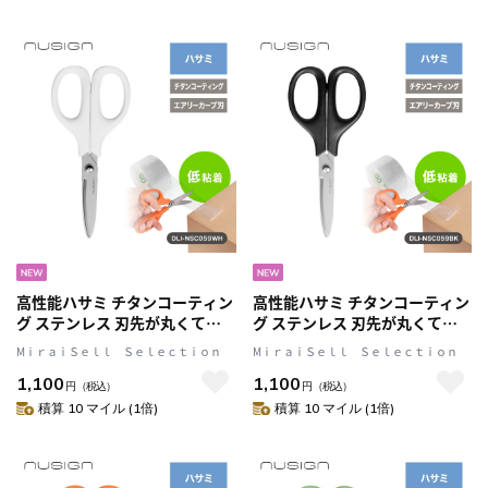
高性能ハサミ チタンコーティン
高性能ハサミ チタンコーティン
グ ステンレス 刃先が丸くて安
グ ステンレス 刃先が丸くて安
心 White(ホワイト) 文具 ステー
心 Black(ブラック) 文具 ステー
MⅰｒａｉＳｅｌｌ Ｓｅｌｅｃｔｉｏｎ
MⅰｒａｉＳｅｌｌ Ｓｅｌｅｃｔｉｏｎ
ショナリー nusign[ニューサイ
ショナリー nusign[ニューサイ
1,100
1,100
ン]
ン]
円
（税込）
円
（税込）
積算 10 マイル (1倍)
積算 10 マイル (1倍)