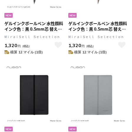
ゲルインクボールペン 水性顔料
ゲルインクボールペン 水性顔料
インク色：黒 0.5mm芯 替え芯
インク色：黒 0.5mm芯 替え芯
対応 本体色：Gray(グレー) 文
対応 本体色：White(クリーム
MⅰｒａｉＳｅｌｌ Ｓｅｌｅｃｔｉｏｎ
MⅰｒａｉＳｅｌｌ Ｓｅｌｅｃｔｉｏｎ
具 ステーショナリー ギフト 贈
ホワイト) 文具 ステーショナリ
1,320
1,320
呈 プレゼント nusign[ニューサ
ー ギフト 贈呈 プレゼント
円
（税込）
円
（税込）
イン] マスターシリーズ
nusign[ニューサイン] マスター
積算 12 マイル (1倍)
積算 12 マイル (1倍)
シリーズ