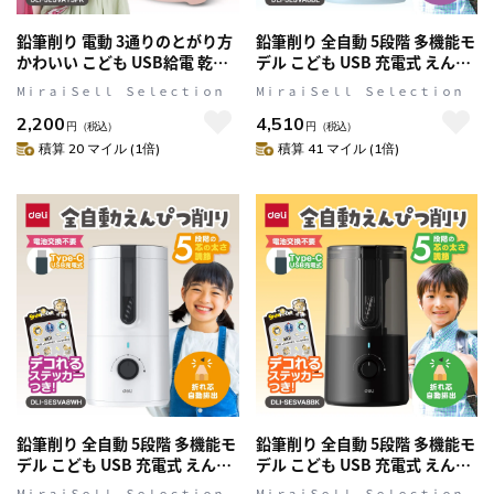
鉛筆削り 電動 3通りのとがり方
鉛筆削り 全自動 5段階 多機能モ
かわいい こども USB給電 乾電
デル こども USB 充電式 えんぴ
池式 両対応 えんぴつ削り けず
つ削り 折れ芯自動排出 加熱時
MⅰｒａｉＳｅｌｌ Ｓｅｌｅｃｔｉｏｎ
MⅰｒａｉＳｅｌｌ Ｓｅｌｅｃｔｉｏｎ
りすぎ防止機能 ピンク DLI-
動作ロック ブルー DLI-
2,200
4,510
SESVA13PK
SESVA8BL
円
（税込）
円
（税込）
積算 20 マイル (1倍)
積算 41 マイル (1倍)
鉛筆削り 全自動 5段階 多機能モ
鉛筆削り 全自動 5段階 多機能モ
デル こども USB 充電式 えんぴ
デル こども USB 充電式 えんぴ
つ削り 折れ芯自動排出 加熱時
つ削り 折れ芯自動排出 加熱時
MⅰｒａｉＳｅｌｌ Ｓｅｌｅｃｔｉｏｎ
MⅰｒａｉＳｅｌｌ Ｓｅｌｅｃｔｉｏｎ