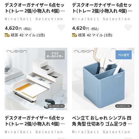
デスクオーガナイザー 6点セッ
デスクオーガナイザー 6点セッ
ト(トレー 2個/小物入れ 4個) 卓
ト(トレー 2個/小物入れ 4個) 卓
上収納 デスク回り整理 くすみ
上収納 デスク回り整理 くすみ
MⅰｒａｉＳｅｌｌ Ｓｅｌｅｃｔｉｏｎ
MⅰｒａｉＳｅｌｌ Ｓｅｌｅｃｔｉｏｎ
カラー グリーン nusign[ニュー
カラー ピンク nusign[ニューサ
4,620
4,620
サイン] DLI-NFU001GR
イン] DLI-NFU001PK
円
（税込）
円
（税込）
積算 42 マイル (1倍)
積算 42 マイル (1倍)
デスクオーガナイザー 6点セッ
ペン立て おしゃれ シンプル 四
ト(トレー 2個/小物入れ 4個) 卓
角 角型 仕切あり ゴム足つき く
上収納 デスク回り整理 くすみ
すみカラー ブルー nusign[ニュ
MⅰｒａｉＳｅｌｌ Ｓｅｌｅｃｔｉｏｎ
MⅰｒａｉＳｅｌｌ Ｓｅｌｅｃｔｉｏｎ
カラー ホワイト nusign[ニュー
ーサイン] DLI-NFU011BL