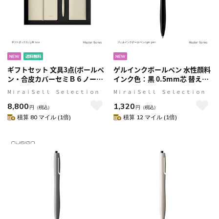
ギフトセット 文具3点(ボールペ
ゲルインクボールペン 水性顔料
ン・合皮カバーセミＢ６ノー
インク色：黒 0.5mm芯 替え芯
ト・ポーチ) ギフトにもおすす
対応 本体色：Black(ブラック)
MⅰｒａｉＳｅｌｌ Ｓｅｌｅｃｔｉｏｎ
MⅰｒａｉＳｅｌｌ Ｓｅｌｅｃｔｉｏｎ
め 贈答用の紙袋付属 White(ク
文具 ステーショナリー ギフト
8,800
1,320
リーム ホワイト) 文具 ステーシ
贈呈 プレゼント nusign[ニュー
円
（税込）
円
（税込）
ョナリー ギフト 贈呈 プレゼン
サイン] マスターシリーズ
積算 80 マイル (1倍)
積算 12 マイル (1倍)
ト nusign[ニューサイン] マス
ターシリーズ