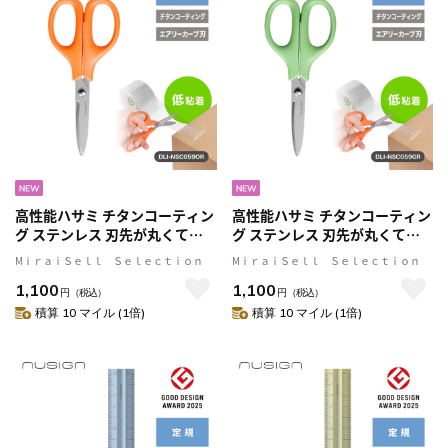
高性能ハサミ チタンコーティン
高性能ハサミ チタンコーティン
グ ステンレス 刃先が丸くて安
グ ステンレス 刃先が丸くて安
心 Orange(オレンジ) 文具 ステ
心 Green(グリーン) 文具 ステー
MⅰｒａｉＳｅｌｌ Ｓｅｌｅｃｔｉｏｎ
MⅰｒａｉＳｅｌｌ Ｓｅｌｅｃｔｉｏｎ
ーショナリー nusign[ニューサ
ショナリー nusign[ニューサイ
1,100
1,100
イン]
ン]
円
（税込）
円
（税込）
積算 10 マイル (1倍)
積算 10 マイル (1倍)