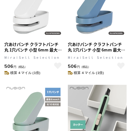
穴あけパンチ クラフトパンチ
穴あけパンチ クラフトパンチ
丸 1穴パンチ 小型 6mm 最大10
丸 1穴パンチ 小型 6mm 最大10
枚対応 ホワイト nusign[ニュー
枚対応 ブルー nusign[ニューサ
MⅰｒａｉＳｅｌｌ Ｓｅｌｅｃｔｉｏｎ
MⅰｒａｉＳｅｌｌ Ｓｅｌｅｃｔｉｏｎ
サイン] DLI-NPN088WH
イン] DLI-NPN088BL
506
506
円
（税込）
円
（税込）
積算 4 マイル (1倍)
積算 4 マイル (1倍)