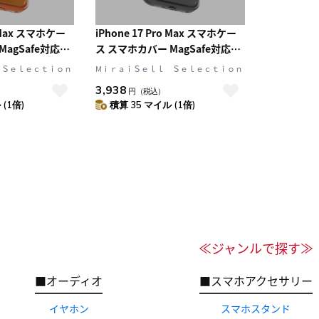
o Max スマホケー
iPhone 17 Pro Max スマホケー
agSafe対応
ス スマホカバー MagSafe対応
e(クリアブロンズ)
Clear Gray(クリアグレー)
 Ｓｅｌｅｃｔｉｏｎ
MⅰｒａｉＳｅｌｌ Ｓｅｌｅｃｔｉｏｎ
RYSTAL
LAUT[ラウト] CRYSTAL
3,938
円
（税込）
タル フルオ]
FLURO[クリスタル フルオ]
(1倍)
積算 35 マイル (1倍)
≪ジャンルで探す≫
■オーディオ
■スマホアクセサリー
イヤホン
スマホスタンド