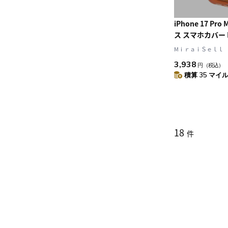
iPhone 17 Pr
ス スマホカバー M
Clear Bronz
MⅰｒａｉＳｅｌｌ
LAUT[ラウト] C
3,938
円
（税込）
FLURO[クリス
積算 35 マイル 
18
件