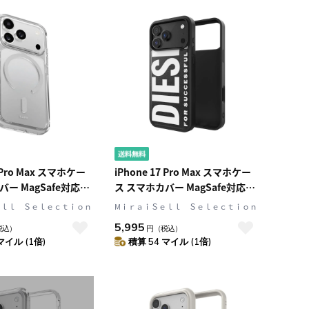
7 Pro Max スマホケー
iPhone 17 Pro Max スマホケー
ー MagSafe対応
ス スマホカバー MagSafe対応
ght Gray(クリアライトグ
Black(ブラック) DIESEL[ディー
ｅｌｌ Ｓｅｌｅｃｔｉｏｎ
MⅰｒａｉＳｅｌｌ Ｓｅｌｅｃｔｉｏｎ
ゼル] Core[コア]
5,995
税込）
円
（税込）
マイル (1倍)
積算 54 マイル (1倍)