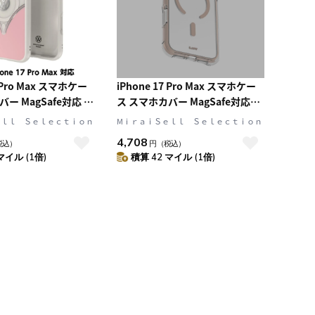
7 Pro Max スマホケー
iPhone 17 Pro Max スマホケー
ー MagSafe対応 ス
ス スマホカバー MagSafe対応
ルあり Powder
Clear/Brown(クリア/サドルブラ
ｅｌｌ Ｓｅｌｅｃｔｉｏｎ
MⅰｒａｉＳｅｌｌ Ｓｅｌｅｃｔｉｏｎ
ウダーピンク)
ウン) LAUT[ラウト] AERO
4,708
税込）
円
（税込）
ite ピンク/ホワイト
PROTECT[エアロ プロテクト]
マイル (1倍)
積算 42 マイル (1倍)
gen[フォルクスワーゲ