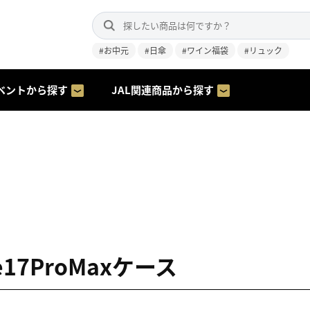
#お中元
#日傘
#ワイン福袋
#リュック
ベントから探す
JAL関連商品から探す
ne17ProMaxケース