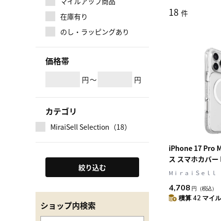
マイルアップ商品
18
件
在庫有り
のし・ラッピングあり
価格帯
円
～
円
カテゴリ
MiraiSell Selection（18）
iPhone 17 Pr
ス スマホカバー M
絞り込む
Clear(クリア 
MⅰｒａｉＳｅｌｌ
LAUT[ラウト] C
4,708
円
（税込）
MATTER X[ク
積算 42 マイル 
ックス]
ショップ内検索