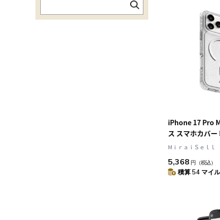
iPhone 17 Pr
ス スマホカバー M
リスタルシルバ
MⅰｒａｉＳｅｌｌ
Clear/Silver
5,368
円
（税込）
LAUT[ラウト] A
積算 54 マイル 
SPARKLE[エ