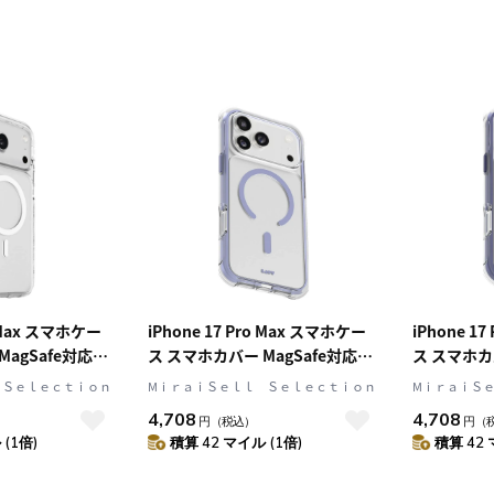
o Max スマホケー
iPhone 17 Pro Max スマホケー
iPhone 1
agSafe対応
ス スマホカバー MagSafe対応
ス スマホカバ
クリスタル)
Clear/Purple(クリア/ライトパー
Clear/B
 Ｓｅｌｅｃｔｉｏｎ
MⅰｒａｉＳｅｌｌ Ｓｅｌｅｃｔｉｏｎ
MⅰｒａｉＳ
RYSTAL
プル) LAUT[ラウト] AERO
ブルー) LA
4,708
4,708
円
（税込）
円
（
リスタル マター エ
PROTECT[エアロ プロテクト]
PROTEC
(1倍)
積算 42 マイル (1倍)
積算 42 