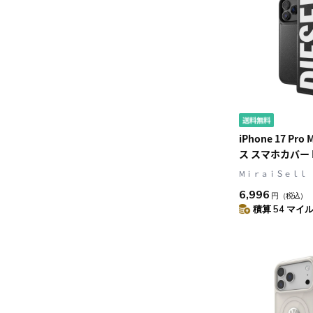
iPhone 17 Pr
ス スマホカバー M
帳型 ポケット/
MⅰｒａｉＳｅｌｌ
載 Black(ブラッ
6,996
円
（税込）
ーゼル] Bookl
積算 54 マイル 