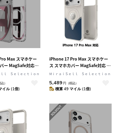
7 Pro Max スマホケー
iPhone 17 Pro Max スマホケー
ー MagSafe対応
ス スマホカバー MagSafe対応 ス
ィーゼル] Oval D
トラップホールあり Cobalt
ｅｌｌ Ｓｅｌｅｃｔｉｏｎ
MⅰｒａｉＳｅｌｌ Ｓｅｌｅｃｔｉｏｎ
[メタリック]
Blue(コバルトブルー)
5,489
税込）
円
（税込）
nk(クリア/ピンク)
Blue/White ブルー/ホワイト
マイル (1倍)
積算 49 マイル (1倍)
Volkswagen[フォルクスワーゲ
ン] (60467)