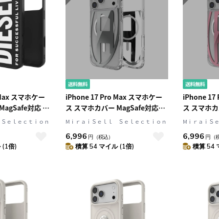
o Max スマホケー
iPhone 17 Pro Max スマホケー
iPhone 1
agSafe対応 手
ス スマホカバー MagSafe対応
ス スマホカバ
カードスリット搭
DIESEL[ディーゼル] Oval D
DIESEL[デ
 Ｓｅｌｅｃｔｉｏｎ
MⅰｒａｉＳｅｌｌ Ｓｅｌｅｃｔｉｏｎ
MⅰｒａｉＳ
ク) DIESEL[ディ
Metallic[メタリック]
Metallic
6,996
6,996
円
（税込）
円
（
et[ブックレット]
Clear/Silver(クリア/シルバー)
Clear/Pi
(1倍)
積算 54 マイル (1倍)
積算 54 