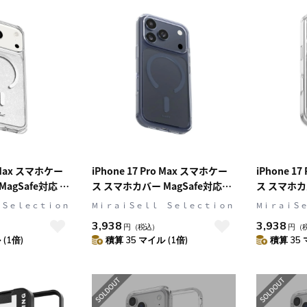
o Max スマホケー
iPhone 17 Pro Max スマホケー
iPhone 1
agSafe対応 ク
ス スマホカバー MagSafe対応
ス スマホカバ
ー
Clear Midnight/Black(クリアミ
Clear ri
 Ｓｅｌｅｃｔｉｏｎ
MⅰｒａｉＳｅｌｌ Ｓｅｌｅｃｔｉｏｎ
MⅰｒａｉＳ
(クリア/シルバー)
ッドナイト/ブラック) LAUT[ラウ
レー)
3,938
3,938
円
（税込）
円
（
ERO
ト] CRYSTAL FLURO[クリスタル
(1倍)
積算 35 マイル (1倍)
積算 35 
アロスパークル]
フルオ]