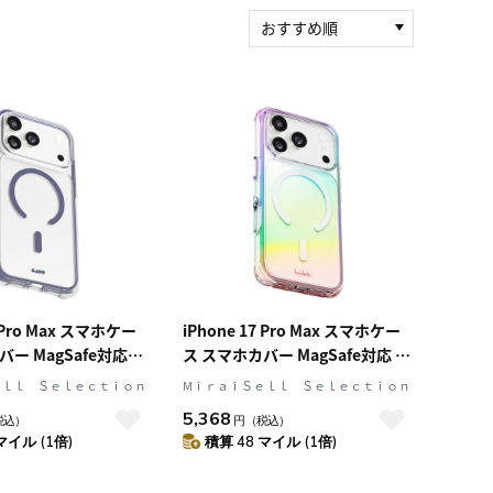
おすすめ順
新着順
積算マイル率（高い
順）
人気順
レビュー件数（多い
順）
レビュー評価（高い
順）
価格（安い順）
価格（高い順）
7 Pro Max スマホケー
iPhone 17 Pro Max スマホケー
ー MagSafe対応
ス スマホカバー MagSafe対応 パ
lue(クリア/フューチャー
ール ホログラフィック オーロラ
ｅｌｌ Ｓｅｌｅｃｔｉｏｎ
MⅰｒａｉＳｅｌｌ Ｓｅｌｅｃｔｉｏｎ
UT[ラウト] AERO
LAUT[ラウト] AERO HOLO[エア
5,368
税込）
円
（税込）
T[エアロ プロテクト]
ロ ハロ]
マイル (1倍)
積算 48 マイル (1倍)