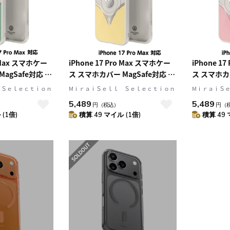
o Max スマホケー
iPhone 17 Pro Max スマホケー
iPhone 1
agSafe対応 ス
ス スマホカバー MagSafe対応 ス
ス スマホカバ
 Bahama
トラップホールあり Yukon
トラップホー
 Ｓｅｌｅｃｔｉｏｎ
MⅰｒａｉＳｅｌｌ Ｓｅｌｅｃｔｉｏｎ
MⅰｒａｉＳ
) Green(グリ
Yellow(ユーコンイエロー)
Pink(パ
5,489
5,489
円
（税込）
円
（
ワイト)
Yellow/White イエロー/ホワイト
Pink/Wh
(1倍)
積算 49 マイル (1倍)
積算 49 
[フォルクスワーゲ
Volkswagen[フォルクスワーゲ
Volkswa
ン] (60475)
ン] (60479)