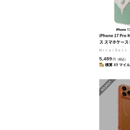
iPhone 17 Pr
ス スマホケース M
トラップホールあり
MⅰｒａｉＳｅｌｌ
Blue(バハマブルー
5,489
円
（税込）
ーン)/White(ホ
積算 49 マイル 
Volkswagen
ン] (60471)