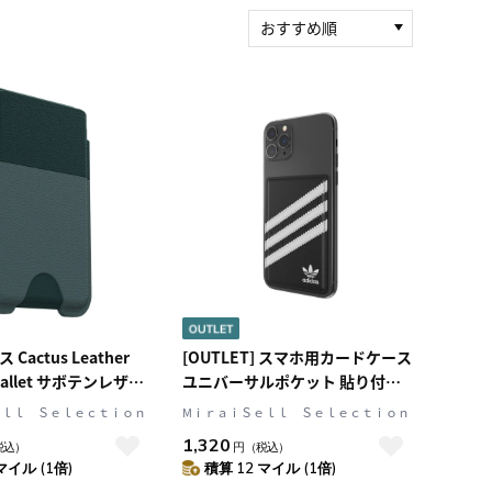
おすすめ順
新着順
積算マイル率（高い
順）
人気順
レビュー件数（多い
順）
レビュー評価（高い
順）
価格（安い順）
価格（高い順）
Cactus Leather
[OUTLET] スマホ用カードケース
 Wallet サボテンレザー
ユニバーサルポケット 貼り付け
プリッグ (77-
タイプ SAMBA(サンバ)シリーズ
ｅｌｌ Ｓｅｌｅｃｔｉｏｎ
MⅰｒａｉＳｅｌｌ Ｓｅｌｅｃｔｉｏｎ
Black(ブラック)/White(ホワイ
1,320
税込）
円
（税込）
ト) ロゴ 繰り返し使用可能な接着
マイル (1倍)
積算 12 マイル (1倍)
素材 adidas Originals[アディダ