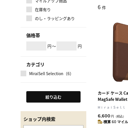
マイルアップ商品
6
件
在庫有り
のし・ラッピングあり
価格帯
円
～
円
カテゴリ
MiraiSell Selection（6）
カード ケース Cact
絞り込む
MagSafe Wal
リッチアドビ (77-
MⅰｒａｉＳｅｌｌ
6,600
円
（税込）
ショップ内検索
積算 60 マイル 