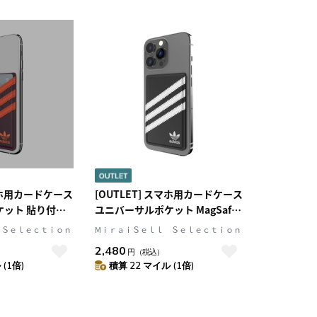
スマホ用カードケース
[OUTLET] スマホ用カードケース
ケット 貼り付け
ユニバーサルポケット MagSafe
(サンバ)シリーズ
対応 SAMBA(サンバ)シリーズ
 Ｓｅｌｅｃｔｉｏｎ
MⅰｒａｉＳｅｌｌ Ｓｅｌｅｃｔｉｏｎ
)/Orange(オレ
Black(ブラック)/White(ホワイ
2,480
円
（税込）
り返し使用可能な接
ト) ロゴ didas Originals[アディ
(1倍)
積算 22 マイル (1倍)
riginals[アディ
ダス オリジナルス]
ス]
(50325(GC3002))