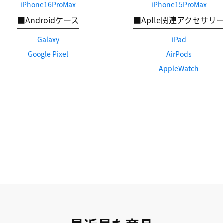
iPhone16ProMax
iPhone15ProMax
■Androidケース
■Aplle関連アクセサリ
Galaxy
iPad
Google Pixel
AirPods
AppleWatch