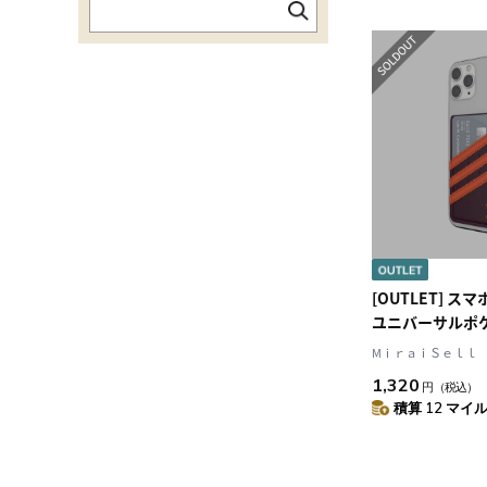
[OUTLET] 
ユニバーサルポ
タイプ SAMBA
MⅰｒａｉＳｅｌｌ
Maroon(マルーン
1,320
円
（税込）
ンジ) ロゴ 繰
積算 12 マイル 
着素材 adidas O
ダス オリジナル