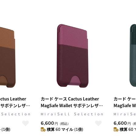
us Leather
カード ケース Cactus Leather
カード ケース 
let サボテンレザー
MagSafe Wallet サボテンレザー
MagSafe
95598)
マルーンベルズ (77-96908)
ジュニパース
 Ｓｅｌｅｃｔｉｏｎ
MⅰｒａｉＳｅｌｌ Ｓｅｌｅｃｔｉｏｎ
MⅰｒａｉＳ
96911)
6,600
6,600
円
（税込）
円
（
(1倍)
積算 60 マイル (1倍)
積算 60 