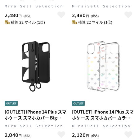
White(ホワイト)/Black(ブラッ
SAMBA(サンバ)シリーズ
MⅰｒａｉＳｅｌｌ Ｓｅｌｅｃｔｉｏｎ
MⅰｒａｉＳｅｌｌ Ｓｅｌｅｃｔｉｏｎ
ク) adidas Originals[アディダ
ALLIGATOR Pink(ピンク)
2,480
2,480
ス オリジナルス]
adidas Originals[アディダス オ
円
（税込）
円
（税込）
リジナルス]
積算 22 マイル (1倍)
積算 22 マイル (1倍)
[OUTLET] iPhone 14 Plus スマ
[OUTLET] iPhone 14 Plus スマ
ホケース スマホカバー Big
ホケース スマホカバー カラフ
Logo Black(ブラック) ハンドス
ルホログラフィック ロゴ
MⅰｒａｉＳｅｌｌ Ｓｅｌｅｃｔｉｏｎ
MⅰｒａｉＳｅｌｌ Ｓｅｌｅｃｔｉｏｎ
トラップ/ハンドベルト/リング
ENTRY Colorful Clear(クリア)
2,840
2,120
付 adidas Originals[アディダス
adidas Originals[アディダス オ
円
（税込）
円
（税込）