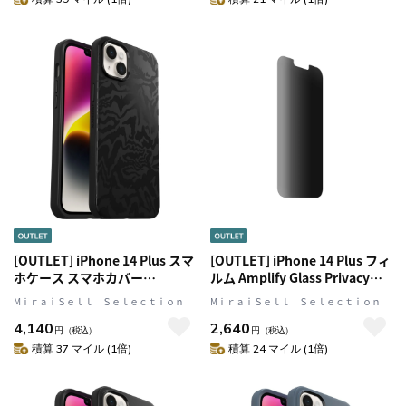
シンメトリー] (77-88783)
[OUTLET] iPhone 14 Plus スマ
[OUTLET] iPhone 14 Plus フィ
ホケース スマホカバー
ルム Amplify Glass Privacy
MagSafe対応 レヴェル(ブラッ
Antimicrobial 抗菌性 プライバ
MⅰｒａｉＳｅｌｌ Ｓｅｌｅｃｔｉｏｎ
MⅰｒａｉＳｅｌｌ Ｓｅｌｅｃｔｉｏｎ
ク/カモフラ柄) OtterBox[オッ
シー保護 OtterBox オッターボ
4,140
2,640
ターボックス] Symmetry
ックス (77-88988)
円
（税込）
円
（税込）
PLUS [シンメトリープラス]
積算 37 マイル (1倍)
積算 24 マイル (1倍)
(77-88942)