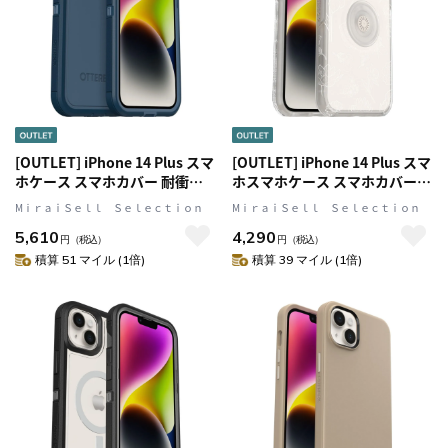
[OUTLET] iPhone 14 Plus スマ
[OUTLET] iPhone 14 Plus スマ
ホケース スマホカバー 耐衝撃
ホスマホケース スマホカバー
MILスペック MagSafe対応 オー
スマホグリップ/スマホスタンド
MⅰｒａｉＳｅｌｌ Ｓｅｌｅｃｔｉｏｎ
MⅰｒａｉＳｅｌｌ Ｓｅｌｅｃｔｉｏｎ
プンオーシャン(ネイビー)
スタンド内蔵 Clear/flower(ク
5,610
4,290
OtterBox[オッターボックス]
リア/フラワー) OtterBox[オッ
円
（税込）
円
（税込）
DEFENDER[[ディフェンダー]
ターボックス] OTTER + POP
積算 51 マイル (1倍)
積算 39 マイル (1倍)
XT (77-89115)
Symmetry[オッター・ポップ
シンメトリー] (77-89695)