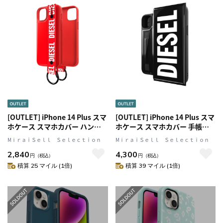
[OUTLET] iPhone 14 Plus スマ
[OUTLET] iPhone 14 Plus スマ
ホケース スマホカバー ハンド
ホケース スマホカバー 手帳型
ストラップ Red(レッ
ポケット/カードスリット搭載
MⅰｒａｉＳｅｌｌ Ｓｅｌｅｃｔｉｏｎ
MⅰｒａｉＳｅｌｌ Ｓｅｌｅｃｔｉｏｎ
ド)/White(ホワイト)
Black/White(ブラック/ホワイ
2,840
4,300
Handstrap スタンド機能 リン
ト) DIESEL[ディーゼル]
円
（税込）
円
（税込）
グ付 DIESEL[ディーゼル]
Wallet[ウォレット]
積算 25 マイル (1倍)
積算 39 マイル (1倍)