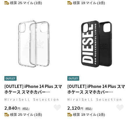
オリジナルス]
リジナルス]
積算 25 マイル (1倍)
積算 19 マイル (1倍)
[OUTLET] iPhone 14 Plus スマ
[OUTLET] iPhone 14 Plus スマ
ホケース スマホカバー
ホケース スマホカバー
PROTECTIVE Clear(クリア)
Black/White(ブラック/ホワイ
MⅰｒａｉＳｅｌｌ Ｓｅｌｅｃｔｉｏｎ
MⅰｒａｉＳｅｌｌ Ｓｅｌｅｃｔｉｏｎ
adidas Originals[アディダス オ
ト) ロゴ DIESEL[ディーゼル]
2,840
2,120
リジナルス]
Core[コア]
円
（税込）
円
（税込）
積算 25 マイル (1倍)
積算 19 マイル (1倍)