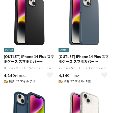
[OUTLET] iPhone 14 Plus スマ
[OUTLET] iPhone 14 Plus スマ
ホケース スマホカバー
ホケース スマホカバー
MagSafe対応 Black(ブラック)
MagSafe対応 ブルーティフル
MⅰｒａｉＳｅｌｌ Ｓｅｌｅｃｔｉｏｎ
MⅰｒａｉＳｅｌｌ Ｓｅｌｅｃｔｉｏｎ
OtterBox[オッターボックス]
(ブルーグレー) OtterBox[オッ
4,140
4,140
Symmetry PLUS [シンメトリ
ターボックス] Symmetry
円
（税込）
円
（税込）
ープラス] (77-88994)
PLUS[シンメトリー プラス]
積算 37 マイル (1倍)
積算 37 マイル (1倍)
(77-89004)