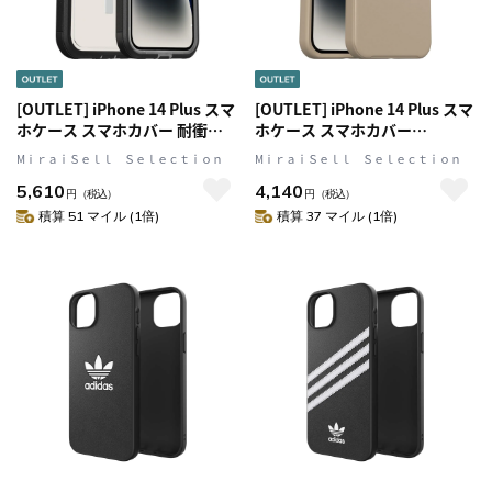
[OUTLET] iPhone 14 Plus スマ
[OUTLET] iPhone 14 Plus スマ
ホケース スマホカバー 耐衝撃
ホケース スマホカバー
MILスペック MagSafe対応 ブラ
MagSafe対応 耐衝撃 ドントイ
MⅰｒａｉＳｅｌｌ Ｓｅｌｅｃｔｉｏｎ
MⅰｒａｉＳｅｌｌ Ｓｅｌｅｃｔｉｏｎ
ッククリスタル(Clear/Black(ク
ーブンチャイ(ベージュ)
5,610
4,140
リア/ブラック)) OtterBox[オッ
OtterBox[オッターボックス]
円
（税込）
円
（税込）
ターボックス] DEFENDER[ディ
Symmetry Plus[シンメトリー
積算 51 マイル (1倍)
積算 37 マイル (1倍)
フェンダー] XT (77-90064)
プラス] (77-90727)