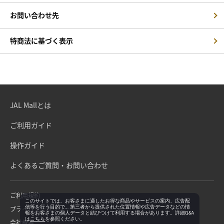
お問い合わせ先
特商法に基づく表示
JAL Mallとは
ご利用ガイド
操作ガイド
よくあるご質問・お問い合わせ
ご利用規約
このサイトでは、お客さまに適したお得な商品やサービスの案内、広告配
信等を行う目的で、第三者から提供された位置情報や広告データなどの情
プライバシーポリシー
報をお客さまの個人データと結びつけて利用する場合があります。詳細Q&A
は
こちら
を参照ください。
会社概要