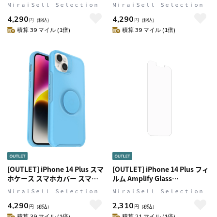
グリップ/スマホスタンド内蔵
スマホグリップ/スマホスタンド
MⅰｒａｉＳｅｌｌ Ｓｅｌｅｃｔｉｏｎ
MⅰｒａｉＳｅｌｌ Ｓｅｌｅｃｔｉｏｎ
ペリウィンクル(パープル)
スタンド内蔵 Clear(クリア)
4,290
4,290
OtterBox[オッターボックス]
OtterBox[オッターボックス]
円
（税込）
円
（税込）
OTTER+POP Symmetry[オッ
OTTER + POP Symmetry[オッ
積算 39 マイル (1倍)
積算 39 マイル (1倍)
ター・ポップ シンメトリー]
ター・ポップ シンメトリー]
(77-88749)
(77-88776)
[OUTLET] iPhone 14 Plus スマ
[OUTLET] iPhone 14 Plus フィ
ホケース スマホカバー スマホ
ルム Amplify Glass
グリップ/スマホスタンド内蔵
Antimicrobial 抗菌性
MⅰｒａｉＳｅｌｌ Ｓｅｌｅｃｔｉｏｎ
MⅰｒａｉＳｅｌｌ Ｓｅｌｅｃｔｉｏｎ
シアン(ブルー) OtterBox[オッ
OtterBox オッターボックス
4,290
2,310
ターボックス] OTTER+POP
(77-88842)
円
（税込）
円
（税込）
Symmetry[オッター・ポップ
積算 39 マイル (1倍)
積算 21 マイル (1倍)