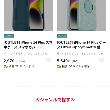
[OUTLET] iPhone 14 Plus スマ
[OUTLET] iPhone 14 Plus ケー
ホケース スマホカバー
ス OtterGrip Symmetry 耐衝
MagSafe対応 抗菌 耐衝撃 ドン
撃 ポピーバイザシー OtterBox
MⅰｒａｉＳｅｌｌ Ｓｅｌｅｃｔｉｏｎ
MⅰｒａｉＳｅｌｌ Ｓｅｌｅｃｔｉｏｎ
トビーブルー(ネイビー)
オッターボックス (77-89872)
2,970
5,540
OtterBox[オッターボックス]
円
（税込）
円
（税込）
Commuter[コミューター] (77-
積算 27 マイル (1倍)
積算 50 マイル (1倍)
88409)
≪ジャンルで探す≫