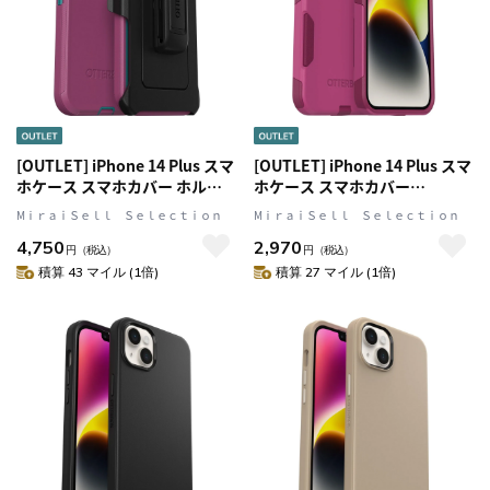
[OUTLET] iPhone 14 Plus スマ
[OUTLET] iPhone 14 Plus スマ
ホケース スマホカバー ホルス
ホケース スマホカバー
タークリップ/スタンド付 キャ
MagSafe対応 抗菌 耐衝撃 イン
MⅰｒａｉＳｅｌｌ Ｓｅｌｅｃｔｉｏｎ
MⅰｒａｉＳｅｌｌ Ｓｅｌｅｃｔｉｏｎ
ニオンサン(Pink/ピンク)
トゥーザフクシア(ピンク)
4,750
2,970
OtterBox[オッターボックス]
OtterBox[オッターボックス]
円
（税込）
円
（税込）
DEFENDER[ディフェンダー]
Commuter[コミューター] (77-
積算 43 マイル (1倍)
積算 27 マイル (1倍)
(77-88369)
88413)