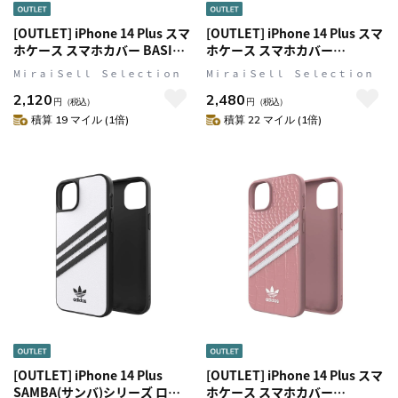
[OUTLET] iPhone 14 Plus スマ
[OUTLET] iPhone 14 Plus スマ
ホケース スマホカバー BASIC
ホケース スマホカバー
Black(ブラック)/White(ホワイ
SAMBA(サンバ)シリーズ ロゴ
MⅰｒａｉＳｅｌｌ Ｓｅｌｅｃｔｉｏｎ
MⅰｒａｉＳｅｌｌ Ｓｅｌｅｃｔｉｏｎ
ト) シンプル ロゴ adidas
Black(ブラック)/White(ホワイ
2,120
2,480
Originals[アディダス オリジナ
ト) adidas Originals[アディダ
円
（税込）
円
（税込）
ルス]
ス オリジナルス]
積算 19 マイル (1倍)
積算 22 マイル (1倍)
[OUTLET] iPhone 14 Plus
[OUTLET] iPhone 14 Plus スマ
SAMBA(サンバ)シリーズ ロゴ
ホケース スマホカバー