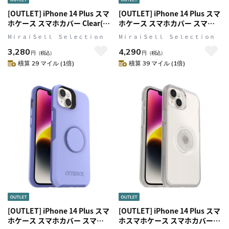
[OUTLET] iPhone 14 Plus スマ
[OUTLET] iPhone 14 Plus スマ
ホケース スマホカバー Clear(ク
ホケース スマホカバー スマホ
リア) OtterBox[オッターボッ
グリップ/スマホスタンド内蔵
MⅰｒａｉＳｅｌｌ Ｓｅｌｅｃｔｉｏｎ
MⅰｒａｉＳｅｌｌ Ｓｅｌｅｃｔｉｏｎ
クス] Symmetry[シンメトリ
Black(ブラック) OtterBox[オ
3,280
4,290
ー] (77-88581)
ッターボックス] OTTER+POP
円
（税込）
円
（税込）
Symmetry[オッター・ポップ
積算 29 マイル (1倍)
積算 39 マイル (1倍)
シンメトリー] (77-88743)
[OUTLET] iPhone 14 Plus スマ
[OUTLET] iPhone 14 Plus スマ
ホケース スマホカバー スマホ
ホスマホケース スマホカバー