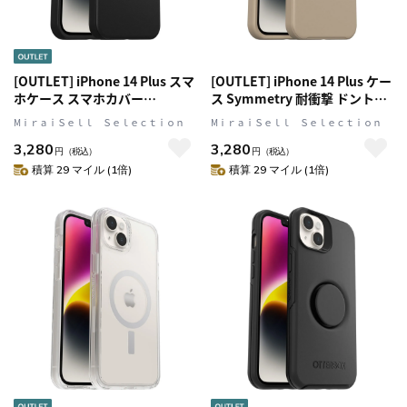
[OUTLET] iPhone 14 Plus スマ
[OUTLET] iPhone 14 Plus ケー
ホケース スマホカバー
ス Symmetry 耐衝撃 ドントイ
Black(ブラック) OtterBox[オ
ーブンチャイ OtterBox オッタ
MⅰｒａｉＳｅｌｌ Ｓｅｌｅｃｔｉｏｎ
MⅰｒａｉＳｅｌｌ Ｓｅｌｅｃｔｉｏｎ
ッターボックス] Symmetry[シ
ーボックス (77-88470)
3,280
3,280
ンメトリー] (77-88461)
円
（税込）
円
（税込）
積算 29 マイル (1倍)
積算 29 マイル (1倍)