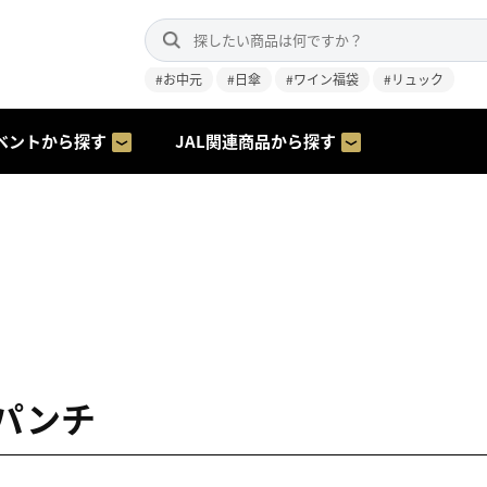
#お中元
#日傘
#ワイン福袋
#リュック
ベントから探す
JAL関連商品から探す
パンチ