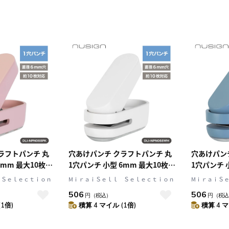
ラフトパンチ 丸
穴あけパンチ クラフトパンチ 丸
穴あけパン
6mm 最大10枚対
1穴パンチ 小型 6mm 最大10枚対
1穴パンチ 
gn[ニューサイン]
応 ホワイト nusign[ニューサイ
応 ブルー n
 Ｓｅｌｅｃｔｉｏｎ
MⅰｒａｉＳｅｌｌ Ｓｅｌｅｃｔｉｏｎ
MⅰｒａｉＳ
ン] DLI-NPN088WH
DLI-NPN0
506
506
円
（税込）
円
（税込
(1倍)
積算 4 マイル (1倍)
積算 4 マ