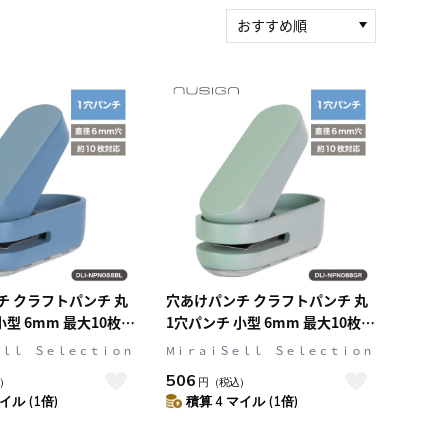
おすすめ順
新着順
積算マイル率（高い
順）
人気順
レビュー件数（多い
順）
レビュー評価（高い
順）
価格（安い順）
価格（高い順）
チ クラフトパンチ 丸
穴あけパンチ クラフトパンチ 丸
小型 6mm 最大10枚対
1穴パンチ 小型 6mm 最大10枚対
usign[ニューサイン]
応 グリーン nusign[ニューサイ
ｅｌｌ Ｓｅｌｅｃｔｉｏｎ
MⅰｒａｉＳｅｌｌ Ｓｅｌｅｃｔｉｏｎ
88BL
ン] DLI-NPN088GR
506
）
円
（税込）
イル (1倍)
積算 4 マイル (1倍)