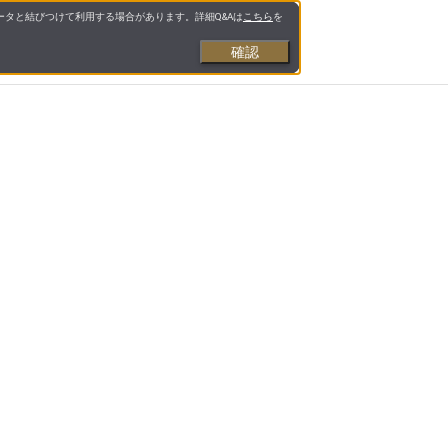
タと結びつけて利用する場合があります。詳細Q&Aは
こちら
を
確認
お支払いについて
送料について
営業日について
合わせ