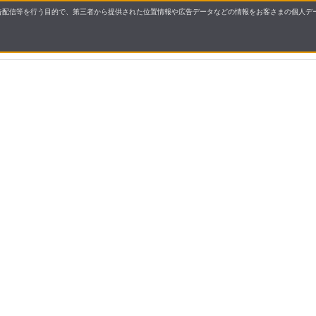
配信等を行う目的で、第三者から提供された位置情報や広告データなどの情報をお客さまの個人デー
要
プライバシーポリシー
について
配送について
セル・返品・交換について
保証・修理について
合わせ先
特商法に基づく表示
allとは
ご利用ガイド
操作ガイド
よくあるご質問・お問い
ご利用規約
プライバシーポリシー
会社概要