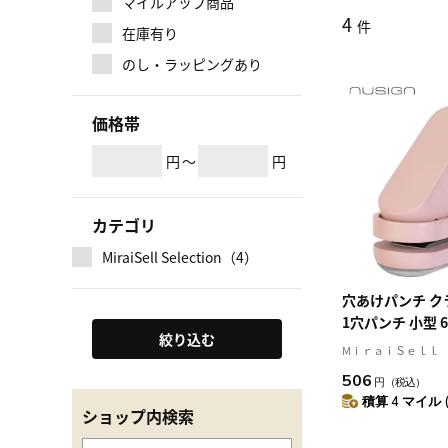
マイルアップ商品
4
件
在庫有り
のし・ラッピングあり
価格帯
円
～
円
カテゴリ
MiraiSell Selection（4）
穴あけパンチ ク
1穴パンチ 小型 
絞り込む
応 ピンク nusi
MⅰｒａｉＳｅｌｌ
DLI-NPN088PK
506
円
（税込）
積算 4 マイル 
ショップ内検索