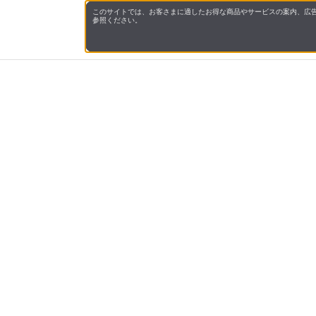
このサイトでは、お客さまに適したお得な商品やサービスの案内、広告
参照ください。
会社概
領収書
キャン
お問い
JAL M