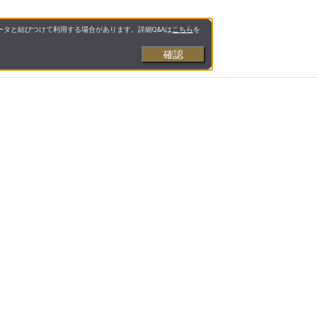
タと結びつけて利用する場合があります。詳細Q&Aは
こちら
を
確認
お支払いについて
送料について
営業日について
合わせ