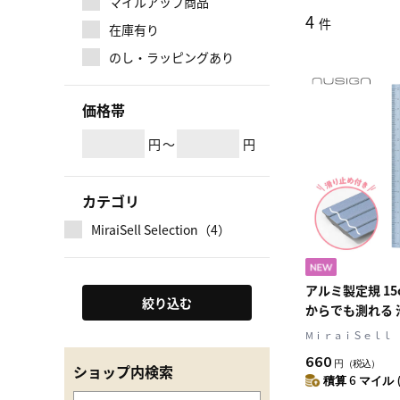
マイルアップ商品
4
件
在庫有り
のし・ラッピングあり
価格帯
円
～
円
カテゴリ
MiraiSell Selection（4）
アルミ製定規 15
絞り込む
からでも測れる 
Blue(ブルー) 
MⅰｒａｉＳｅｌｌ
リー nusign[
660
円
（税込）
うぎ ものさし
ショップ内検索
積算 6 マイル 