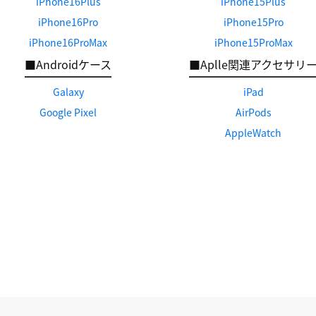
iPhone16Plus
iPhone15Plus
iPhone16Pro
iPhone15Pro
iPhone16ProMax
iPhone15ProMax
■Androidケース
■Aplle関連アクセサリ
Galaxy
iPad
Google Pixel
AirPods
AppleWatch