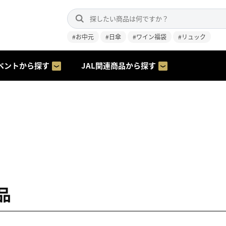
#お中元
#日傘
#ワイン福袋
#リュック
ベントから探す
JAL関連商品から探す
品