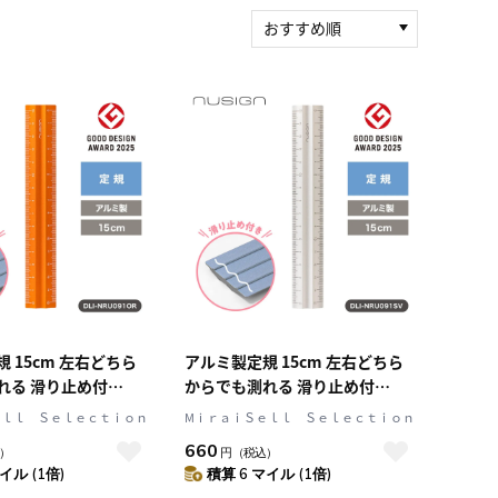
おすすめ順
新着順
積算マイル率（高い
順）
人気順
レビュー件数（多い
順）
レビュー評価（高い
順）
価格（安い順）
価格（高い順）
 15cm 左右どちら
アルミ製定規 15cm 左右どちら
れる 滑り止め付
からでも測れる 滑り止め付
オレンジ) 文具 ステーシ
Silver(シルバー) 文具 ステーショ
ｅｌｌ Ｓｅｌｅｃｔｉｏｎ
MⅰｒａｉＳｅｌｌ Ｓｅｌｅｃｔｉｏｎ
sign[ニューサイン]
ナリー 全6色 nusign[ニューサイ
660
）
円
（税込）
ものさし
ン] じょうぎ ものさし
イル (1倍)
積算 6 マイル (1倍)