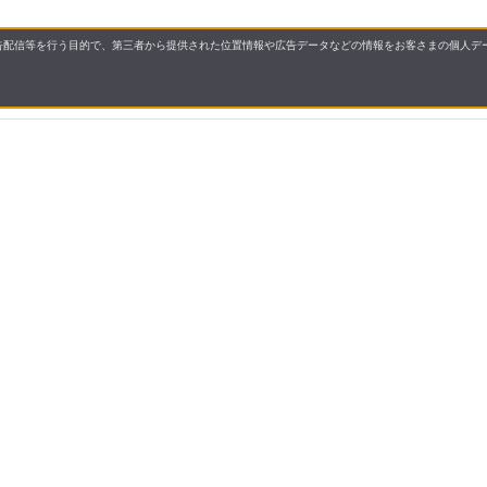
配信等を行う目的で、第三者から提供された位置情報や広告データなどの情報をお客さまの個人デー
要
プライバシーポリシー
について
配送について
セル・返品・交換について
保証・修理について
合わせ先
特商法に基づく表示
allとは
ご利用ガイド
操作ガイド
よくあるご質問・お問い
ご利用規約
プライバシーポリシー
会社概要