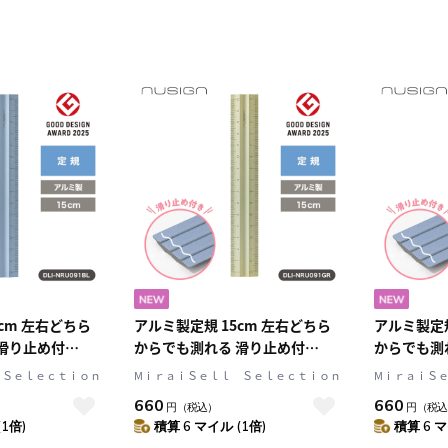
cm 左右どちら
アルミ製定規 15cm 左右どちら
アルミ製定規
滑り止め付
からでも測れる 滑り止め付
からでも測
文具 ステーショナ
Green(グリーン) 文具 ステーシ
Orange(
 Ｓｅｌｅｃｔｉｏｎ
MⅰｒａｉＳｅｌｌ Ｓｅｌｅｃｔｉｏｎ
MⅰｒａｉＳ
ニューサイン] じょ
ョナリー nusign[ニューサイン]
ョナリー nu
660
660
円
（税込）
円
（税込
じょうぎ ものさし
じょうぎ 
(1倍)
積算 6 マイル (1倍)
積算 6 マ