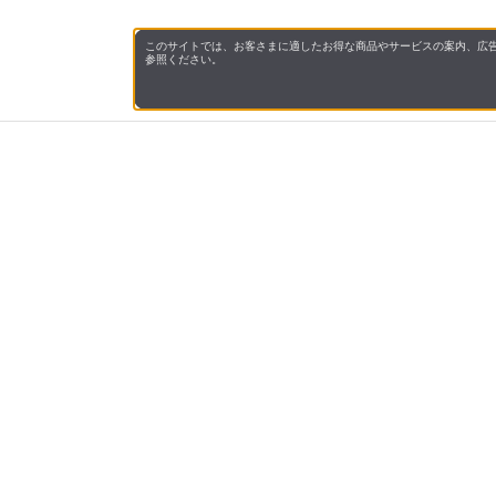
このサイトでは、お客さまに適したお得な商品やサービスの案内、広告
参照ください。
会社概
領収書
キャン
お問い
JAL M