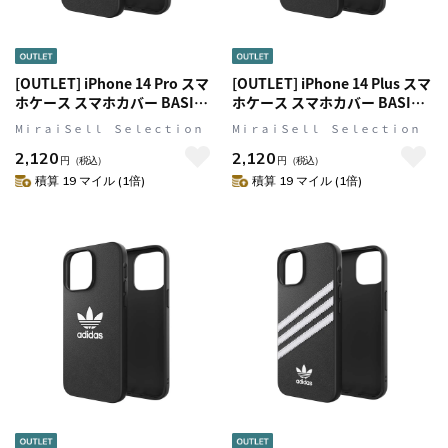
[OUTLET] iPhone 14 Pro スマ
[OUTLET] iPhone 14 Plus スマ
ホケース スマホカバー BASIC
ホケース スマホカバー BASIC
Black(ブラック)/White(ホワイ
Black(ブラック)/White(ホワイ
MⅰｒａｉＳｅｌｌ Ｓｅｌｅｃｔｉｏｎ
MⅰｒａｉＳｅｌｌ Ｓｅｌｅｃｔｉｏｎ
ト) シンプル ロゴ adidas
ト) シンプル ロゴ adidas
2,120
2,120
Originals[アディダス オリジナ
Originals[アディダス オリジナ
円
（税込）
円
（税込）
ルス]
ルス]
積算 19 マイル (1倍)
積算 19 マイル (1倍)