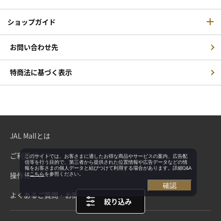
ショップガイド
お問い合わせ先
特商法に基づく表示
JAL Mallとは
ご利用ガイド
このサイトでは、お客さまに適したお得な商品やサービスの案内、広告配
信等を行う目的で、第三者から提供された位置情報や広告データなどの情
報をお客さまの個人データと結びつけて利用する場合があります。詳細Q&A
操作ガイド
は
こちら
を参照ください。
確認
よくあるご質問・お問い合わせ
絞り込み