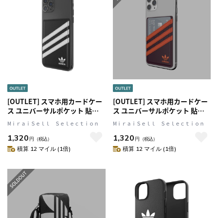
[OUTLET] スマホ用カードケー
[OUTLET] スマホ用カードケー
ス ユニバーサルポケット 貼り
ス ユニバーサルポケット 貼り
付けタイプ SAMBA(サンバ)シ
付けタイプ SAMBA(サンバ)シ
MⅰｒａｉＳｅｌｌ Ｓｅｌｅｃｔｉｏｎ
MⅰｒａｉＳｅｌｌ Ｓｅｌｅｃｔｉｏｎ
リーズ Black(ブラッ
リーズ Maroon(マルー
1,320
1,320
ク)/White(ホワイト) ロゴ 繰り
ン)/Orange(オレンジ) ロゴ 繰
円
（税込）
円
（税込）
返し使用可能な接着素材
り返し使用可能な接着素材
積算 12 マイル (1倍)
積算 12 マイル (1倍)
adidas Originals[アディダス オ
adidas Originals[アディダス オ
リジナルス]
リジナルス]