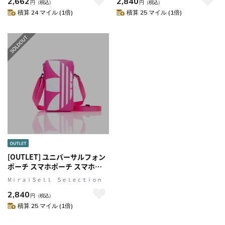
2,662
2,840
CLEAR w/5 films ロゴ 着せ替え
ワイト) Yellow(イエロー)
円
（税込）
円
（税込）
クリア (53895(IR3934))
adidas Originals[アディダス オ
積算 24 マイル (1倍)
積算 25 マイル (1倍)
リジナルス]
[OUTLET] ユニバーサルフォン
ポーチ スマホポーチ スマホシ
ョルダー Universal Pouch Big
MⅰｒａｉＳｅｌｌ Ｓｅｌｅｃｔｉｏｎ
Logo Pink(ピンク)/White(ホワ
2,840
イト) adidas Originals[アディ
円
（税込）
ダス オリジナルス]
積算 25 マイル (1倍)