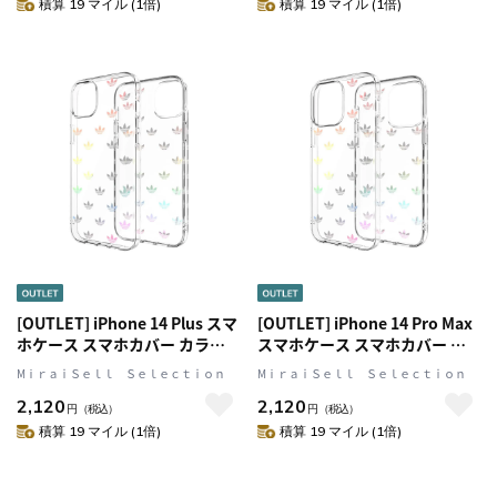
ルス]
リジナルス]
積算 19 マイル (1倍)
積算 19 マイル (1倍)
[OUTLET] iPhone 14 Plus スマ
[OUTLET] iPhone 14 Pro Max
ホケース スマホカバー カラフ
スマホケース スマホカバー カ
ルホログラフィック ロゴ
ラフルホログラフィック ロゴ
MⅰｒａｉＳｅｌｌ Ｓｅｌｅｃｔｉｏｎ
MⅰｒａｉＳｅｌｌ Ｓｅｌｅｃｔｉｏｎ
ENTRY Colorful Clear(クリア)
ENTRY Colorful Clear(クリア)
2,120
2,120
adidas Originals[アディダス オ
adidas Originals[アディダス オ
円
（税込）
円
（税込）
リジナルス]
リジナルス]
積算 19 マイル (1倍)
積算 19 マイル (1倍)