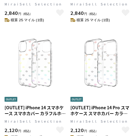
Logo Black(ブラック) ハンドス
Logo Black(ブラック) ハンドス
MⅰｒａｉＳｅｌｌ Ｓｅｌｅｃｔｉｏｎ
MⅰｒａｉＳｅｌｌ Ｓｅｌｅｃｔｉｏｎ
トラップ/ハンドベルト/リング
トラップ/ハンドベルト/リング
2,840
2,840
付 adidas Originals[アディダス
付 adidas Originals[アディダス
円
（税込）
円
（税込）
オリジナルス]
オリジナルス]
積算 25 マイル (1倍)
積算 25 マイル (1倍)
[OUTLET] iPhone 14 スマホケ
[OUTLET] iPhone 14 Pro スマ
ース スマホカバー カラフルホ
ホケース スマホカバー カラフ
ログラフィック ロゴ ENTRY
ルホログラフィック ロゴ
MⅰｒａｉＳｅｌｌ Ｓｅｌｅｃｔｉｏｎ
MⅰｒａｉＳｅｌｌ Ｓｅｌｅｃｔｉｏｎ
Colorful Clear(クリア) adidas
ENTRY Colorful Clear(クリア)
2,120
2,120
Originals[アディダス オリジナ
adidas Originals[アディダス オ
円
（税込）
円
（税込）