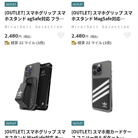
[OUTLET] スマホグリップ スマ
[OUTLET] スマホグリップ スマ
ホスタンド agSafe対応 フラワ
ホスタンド MagSafe対応
ーモチーフ Green(グリー
Silver(シルバー) ロゴ グレー
MⅰｒａｉＳｅｌｌ Ｓｅｌｅｃｔｉｏｎ
MⅰｒａｉＳｅｌｌ Ｓｅｌｅｃｔｉｏｎ
ン)/Gold(ゴールド) 花モチーフ
adidas Originals[アディダス オ
2,480
2,480
Madidas Originals[アディダス
リジナルス]
円
（税込）
円
（税込）
オリジナルス]
積算 22 マイル (1倍)
積算 22 マイル (1倍)
[OUTLET] スマホグリップ スマ
[OUTLET] スマホ用カードケー
ホスタンド MagSafe対応 モノ
ス ユニバーサルポケット