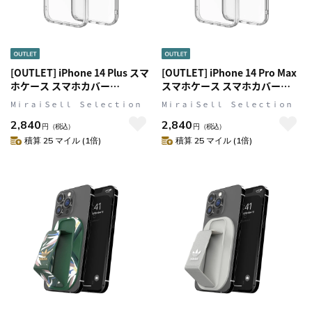
[OUTLET] iPhone 14 Plus スマ
[OUTLET] iPhone 14 Pro Max
ホケース スマホカバー
スマホケース スマホカバー
PROTECTIVE Clear(クリア)
PROTECTIVE Clear トレフォイ
MⅰｒａｉＳｅｌｌ Ｓｅｌｅｃｔｉｏｎ
MⅰｒａｉＳｅｌｌ Ｓｅｌｅｃｔｉｏｎ
adidas Originals[アディダス オ
ルプリント シンプル ロゴ クリ
2,840
2,840
リジナルス]
ア (50232(GC2971))
円
（税込）
円
（税込）
積算 25 マイル (1倍)
積算 25 マイル (1倍)