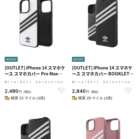
[OUTLET] iPhone 14 スマホケ
[OUTLET] iPhone 14 スマホケ
ース スマホカバー Pro Max
ース スマホカバー BOOKLET
SAMBA(サンバ)シリーズ ロゴ
SAMBA(サンバ)シリーズ
MⅰｒａｉＳｅｌｌ Ｓｅｌｅｃｔｉｏｎ
MⅰｒａｉＳｅｌｌ Ｓｅｌｅｃｔｉｏｎ
White(ホワイト)/Black(ブラッ
Black(ブラック)/White(ホワイ
2,480
2,840
ク) adidas Originals[アディダ
ト) ロゴ 手帳型 カードスリット
円
（税込）
円
（税込）
ス オリジナルス]
あり adidas Originals[アディダ
積算 22 マイル (1倍)
積算 25 マイル (1倍)
ス オリジナルス]