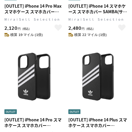
[OUTLET] iPhone 14 Pro Max
[OUTLET] iPhone 14 スマホケ
スマホケース スマホカバー
ース スマホカバー SAMBA(サン
BASIC Black(ブラッ
バ)シリーズ ロゴ Black(ブラッ
MⅰｒａｉＳｅｌｌ Ｓｅｌｅｃｔｉｏｎ
MⅰｒａｉＳｅｌｌ Ｓｅｌｅｃｔｉｏｎ
ク)/White(ホワイト) シンプル
ク)/White(ホワイト) adidas
2,120
2,480
ロゴ adidas Originals[アディダ
Originals[アディダス オリジナ
円
（税込）
円
（税込）
ス オリジナルス]
ルス]
積算 19 マイル (1倍)
積算 22 マイル (1倍)
[OUTLET] iPhone 14 Pro スマ
[OUTLET] iPhone 14 Plus スマ
ホケース スマホカバー
ホケース スマホカバー
SAMBA(サンバ)シリーズ ロゴ
SAMBA(サンバ)シリーズ ロゴ