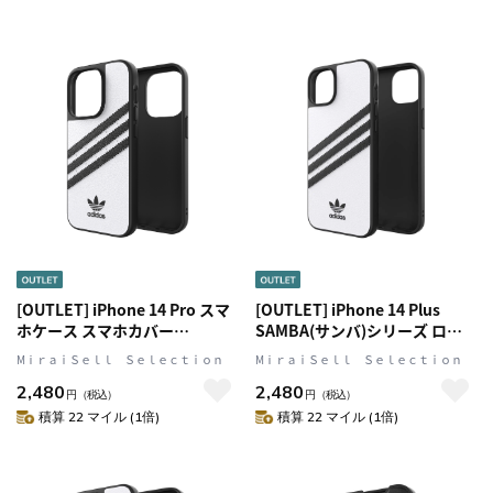
[OUTLET] iPhone 14 Pro スマ
[OUTLET] iPhone 14 Plus
ホケース スマホカバー
SAMBA(サンバ)シリーズ ロゴ
SAMBA(サンバ)シリーズ ロゴ
White(ホワイト)/Black(ブラッ
MⅰｒａｉＳｅｌｌ Ｓｅｌｅｃｔｉｏｎ
MⅰｒａｉＳｅｌｌ Ｓｅｌｅｃｔｉｏｎ
White(ホワイト)/Black(ブラッ
ク) adidas Originals[アディダ
2,480
2,480
ク) adidas Originals[アディダ
ス オリジナルス]
円
（税込）
円
（税込）
ス オリジナルス]
積算 22 マイル (1倍)
積算 22 マイル (1倍)