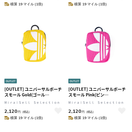
リング(カラビナ)付 adidas
ナ)付 adidas Originals[アディ
積算 19 マイル (1倍)
積算 19 マイル (1倍)
Originals[アディダス オリジナ
ダス オリジナルス]
ルス]
[OUTLET] ユニバーサルポーチ
[OUTLET] ユニバーサルポーチ
スモール Gold(ゴール
スモール Pink(ピン
ド)/Yellow(イエロー)/White(ホ
ク)/White(ホワイト) Small
MⅰｒａｉＳｅｌｌ Ｓｅｌｅｃｔｉｏｎ
MⅰｒａｉＳｅｌｌ Ｓｅｌｅｃｔｉｏｎ
ワイト) Small Tech Pouch ロゴ
Tech Pouch ロゴ イヤホン/ガジ
2,120
2,120
イヤホン/ガジェット/小物入れ
ェット/小物入れ リング(カラビ
円
（税込）
円
（税込）
リング(カラビナ)付 adidas
ナ)付 adidas Originals[アディ
積算 19 マイル (1倍)
積算 19 マイル (1倍)
Originals[アディダス オリジナ
ダス オリジナルス]
ルス]