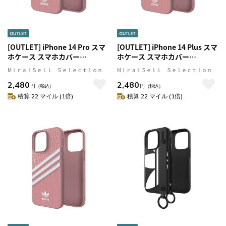
[OUTLET] iPhone 14 Pro スマ
[OUTLET] iPhone 14 Plus スマ
ホケース スマホカバー
ホケース スマホカバー
SAMBA(サンバ)シリーズ
SAMBA(サンバ)シリーズ
MⅰｒａｉＳｅｌｌ Ｓｅｌｅｃｔｉｏｎ
MⅰｒａｉＳｅｌｌ Ｓｅｌｅｃｔｉｏｎ
ALLIGATOR Pink(ピンク)
ALLIGATOR Pink(ピンク)
2,480
2,480
adidas Originals[アディダス オ
adidas Originals[アディダス オ
円
（税込）
円
（税込）
リジナルス]
リジナルス]
積算 22 マイル (1倍)
積算 22 マイル (1倍)