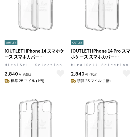
[OUTLET] iPhone 14 スマホケ
[OUTLET] iPhone 14 Pro スマ
ース スマホカバー
ホケース スマホカバー
PROTECTIVE Clear トレフォイ
PROTECTIVE Clear トレフォイ
MⅰｒａｉＳｅｌｌ Ｓｅｌｅｃｔｉｏｎ
MⅰｒａｉＳｅｌｌ Ｓｅｌｅｃｔｉｏｎ
ルプリント シンプル ロゴ クリ
ルプリント シンプル ロゴ クリ
2,840
2,840
ア (50229(GC2968))
ア (50230(GC2969))
円
（税込）
円
（税込）
積算 25 マイル (1倍)
積算 25 マイル (1倍)