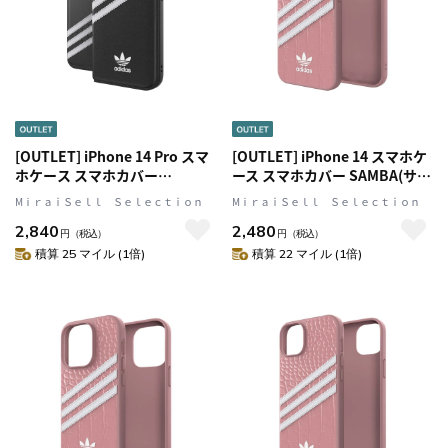
[OUTLET] iPhone 14 Pro スマ
[OUTLET] iPhone 14 スマホケ
ホケース スマホカバー
ース スマホカバー SAMBA(サン
BOOKLET SAMBA(サンバ)シリ
バ)シリーズ ALLIGATOR
MⅰｒａｉＳｅｌｌ Ｓｅｌｅｃｔｉｏｎ
MⅰｒａｉＳｅｌｌ Ｓｅｌｅｃｔｉｏｎ
ーズ Black(ブラック)/White(ホ
Pink(ピンク) adidas
2,840
2,480
ワイト) ロゴ 手帳型 カードスリ
Originals[アディダス オリジナ
円
（税込）
円
（税込）
ットあり adidas Originals[アデ
ルス]
積算 25 マイル (1倍)
積算 22 マイル (1倍)
ィダス オリジナルス]