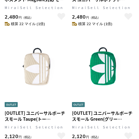
グラム Black(ブラック) ロゴ
MagSafe対応 SAMBA(サンバ)
MⅰｒａｉＳｅｌｌ Ｓｅｌｅｃｔｉｏｎ
MⅰｒａｉＳｅｌｌ Ｓｅｌｅｃｔｉｏｎ
adidas Originals[アディダス オ
シリーズ Black(ブラッ
2,480
2,480
リジナルス]
ク)/White(ホワイト) ロゴ didas
円
（税込）
円
（税込）
Originals[アディダス オリジナ
積算 22 マイル (1倍)
積算 22 マイル (1倍)
ルス] (50325(GC3002))
[OUTLET] ユニバーサルポーチ
[OUTLET] ユニバーサルポーチ
スモール Taupe(トー
スモール Green(グリー
プ)/Beige(ベージュ)/White(ホ
ン)/White(ホワイト) Small
MⅰｒａｉＳｅｌｌ Ｓｅｌｅｃｔｉｏｎ
MⅰｒａｉＳｅｌｌ Ｓｅｌｅｃｔｉｏｎ
ワイト) Small Tech Pouch ロゴ
Tech Pouch ロゴ イヤホン/ガジ
2,120
2,120
イヤホン/ガジェット/小物入れ
ェット/小物入れ リング(カラビ
円
（税込）
円
（税込）