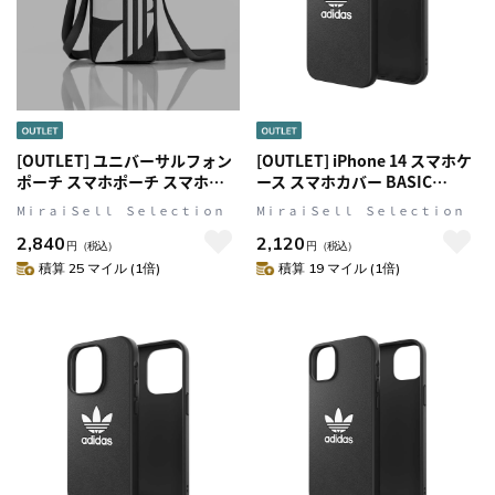
[OUTLET] ユニバーサルフォン
[OUTLET] iPhone 14 スマホケ
ポーチ スマホポーチ スマホシ
ース スマホカバー BASIC
ョルダー Universal Pouch Big
Black(ブラック)/White(ホワイ
MⅰｒａｉＳｅｌｌ Ｓｅｌｅｃｔｉｏｎ
MⅰｒａｉＳｅｌｌ Ｓｅｌｅｃｔｉｏｎ
Logo Black(ブラッ
ト) シンプル ロゴ adidas
2,840
2,120
ク)/White(ホワイト) adidas
Originals[アディダス オリジナ
円
（税込）
円
（税込）
Originals[アディダス オリジナ
ルス]
積算 25 マイル (1倍)
積算 19 マイル (1倍)
ルス]