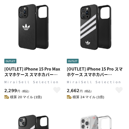
[OUTLET] iPhone 15 Pro Max
[OUTLET] iPhone 15 Pro スマ
スマホケース スマホカバー
ホケース スマホカバー
ICONIC Black(ブラック) ロゴ
SAMBA(サンバ)シリーズ ロゴ
MⅰｒａｉＳｅｌｌ Ｓｅｌｅｃｔｉｏｎ
MⅰｒａｉＳｅｌｌ Ｓｅｌｅｃｔｉｏｎ
adidas Originals[アディダス オ
Black(ブラック)/White(ホワイ
2,299
2,662
リジナルス]
ト) adidas Originals[アディダ
円
（税込）
円
（税込）
ス オリジナルス]
積算 20 マイル (1倍)
積算 24 マイル (1倍)