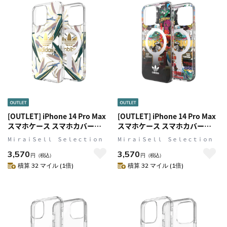
[OUTLET] iPhone 14 Pro Max
[OUTLET] iPhone 14 Pro Max
スマホケース スマホカバー
スマホケース スマホカバー
MagSafe対応 メタリック グラ
MagSafe Graphic マグネット
MⅰｒａｉＳｅｌｌ Ｓｅｌｅｃｔｉｏｎ
MⅰｒａｉＳｅｌｌ Ｓｅｌｅｃｔｉｏｎ
フィックデザイン Clear(クリ
グラフィック (50228(GC2979))
3,570
3,570
ア)/Gold(ゴールド) adidas
円
（税込）
円
（税込）
Originals[アディダス オリジナ
積算 32 マイル (1倍)
積算 32 マイル (1倍)
ルス]