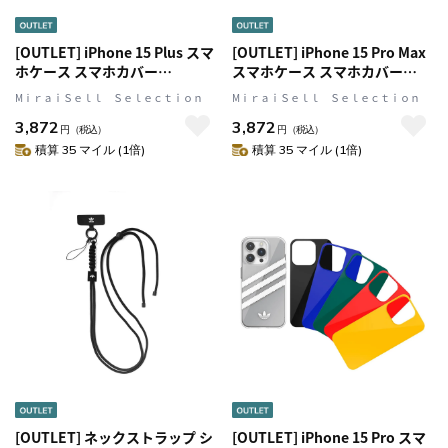
[OUTLET] iPhone 15 Plus スマ
[OUTLET] iPhone 15 Pro Max
ホケース スマホカバー
スマホケース スマホカバー
MagSafe対応 シンプル ロゴ
MagSafe対応 シンプル ロゴ
MⅰｒａｉＳｅｌｌ Ｓｅｌｅｃｔｉｏｎ
MⅰｒａｉＳｅｌｌ Ｓｅｌｅｃｔｉｏｎ
CLEAR(クリア) adidas
CLEAR(クリア) adidas
3,872
3,872
Originals[アディダス オリジナ
Originals[アディダス オリジナ
円
（税込）
円
（税込）
ルス]
ルス]
積算 35 マイル (1倍)
積算 35 マイル (1倍)
[OUTLET] ネックストラップ シ
[OUTLET] iPhone 15 Pro スマ