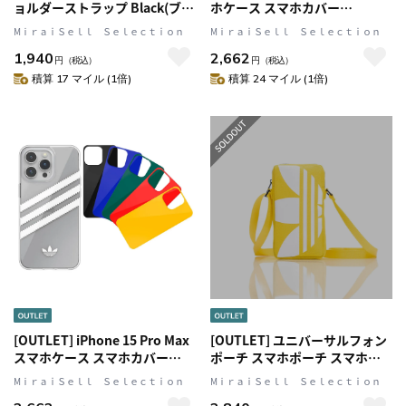
ョルダーストラップ Black(ブラ
ホケース スマホカバー
ック)/White(ホワイト)
SAMBA(サンバ)シリーズ 5色カ
MⅰｒａｉＳｅｌｌ Ｓｅｌｅｃｔｉｏｎ
MⅰｒａｉＳｅｌｌ Ｓｅｌｅｃｔｉｏｎ
Necklace ロゴ adidas
ラーカスタム 3 STRIPES
1,940
2,662
Originals[アディダス オリジナ
CLEAR w/5 films ロゴ 着せ替え
円
（税込）
円
（税込）
ルス]
クリア (53893(IR3932))
積算 17 マイル (1倍)
積算 24 マイル (1倍)
[OUTLET] iPhone 15 Pro Max
[OUTLET] ユニバーサルフォン
スマホケース スマホカバー
ポーチ スマホポーチ スマホシ
SAMBA(サンバ)シリーズ 5色カ
ョルダー Universal Pouch Big
MⅰｒａｉＳｅｌｌ Ｓｅｌｅｃｔｉｏｎ
MⅰｒａｉＳｅｌｌ Ｓｅｌｅｃｔｉｏｎ
ラーカスタム 3 STRIPES
Logo Gold(ゴールド)/White(ホ