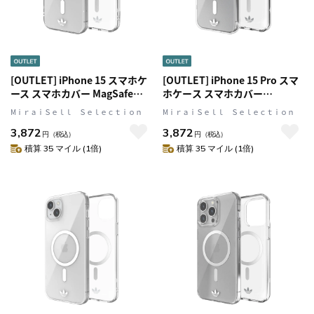
[OUTLET] iPhone 15 スマホケ
[OUTLET] iPhone 15 Pro スマ
ース スマホカバー MagSafe対
ホケース スマホカバー
応 シンプル ロゴ CLEAR(クリ
MagSafe対応 シンプル ロゴ
MⅰｒａｉＳｅｌｌ Ｓｅｌｅｃｔｉｏｎ
MⅰｒａｉＳｅｌｌ Ｓｅｌｅｃｔｉｏｎ
ア) adidas Originals[アディダ
CLEAR(クリア) adidas
3,872
3,872
ス オリジナルス]
Originals[アディダス オリジナ
円
（税込）
円
（税込）
ルス]
積算 35 マイル (1倍)
積算 35 マイル (1倍)