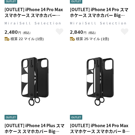
[OUTLET] iPhone 14 Pro Max
[OUTLET] iPhone 14 Pro スマ
スマホケース スマホカバー
ホケース スマホカバー Big
SAMBA(サンバ)シリーズ
Logo Black(ブラック) ハンドス
MⅰｒａｉＳｅｌｌ Ｓｅｌｅｃｔｉｏｎ
MⅰｒａｉＳｅｌｌ Ｓｅｌｅｃｔｉｏｎ
ALLIGATOR Pink(ピンク)
トラップ/ハンドベルト/リング
2,480
2,840
adidas Originals[アディダス オ
付 adidas Originals[アディダス
円
（税込）
円
（税込）
リジナルス]
オリジナルス]
積算 22 マイル (1倍)
積算 25 マイル (1倍)
[OUTLET] iPhone 14 Plus スマ
[OUTLET] iPhone 14 Pro Max
ホケース スマホカバー Big
スマホケース スマホカバー Big