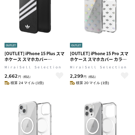
[OUTLET] iPhone 15 Plus スマ
[OUTLET] iPhone 15 Pro スマ
ホケース スマホカバー
ホケース スマホカバー カラフ
SAMBA(サンバ)シリーズ ロゴ
ルホログラフィック ロゴ
MⅰｒａｉＳｅｌｌ Ｓｅｌｅｃｔｉｏｎ
MⅰｒａｉＳｅｌｌ Ｓｅｌｅｃｔｉｏｎ
Black(ブラック)/White(ホワイ
ENTRY Colorful Clear(クリア)
2,662
2,299
ト) adidas Originals[アディダ
adidas Originals[アディダス オ
円
（税込）
円
（税込）
ス オリジナルス]
リジナルス]
積算 24 マイル (1倍)
積算 20 マイル (1倍)