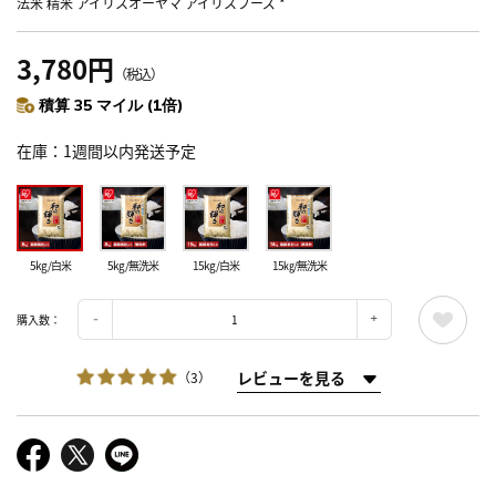
法米 精米 アイリスオーヤマ アイリスフーズ *
3,780円
（税込）
積算 35 マイル (1倍)
在庫
1週間以内発送予定
5kg/白米
5kg/無洗米
15kg/白米
15㎏/無洗米
購入数：
レビューを見る
（3）