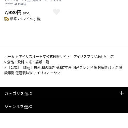
鮮パック 脱酸素剤 低温製法米
プラザJAL Mall店
アイリスオーヤマ
7,980円
（税込）
積算 73 マイル (1倍)
ホーム
>
アイリスオーヤマ公式通販サイト アイリスプラザJAL Mall店
>
食品・飲料
>
米・雑穀・餅
>
［公式］［5kg］白米 和の輝き 令和7年産 国産ブレンド 密封新鮮パック 脱
酸素剤 低温製法米 アイリスオーヤマ
カテゴリを選ぶ
ジャンルを選ぶ