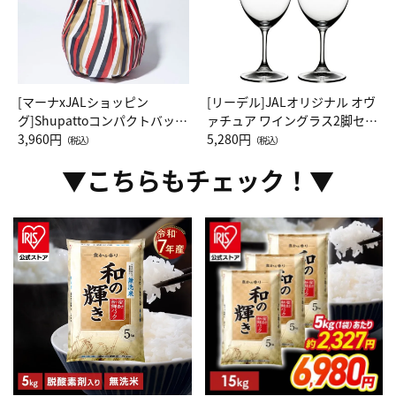
[マーナxJALショッピン
[リーデル]JALオリジナル オヴ
グ]Shupattoコンパクトバッグ
ァチュア ワイングラス2脚セッ
Drop JAL客室乗務員（LC）ス
3,960円
ト（レッドワイン）
5,280円
（税込）
（税込）
カーフ柄
▼こちらもチェック！▼