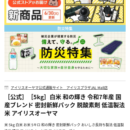
防災特集
アイリスオーヤマ公式通販サイト アイリスプラザJAL Mall店
［公式］［5kg］白米 和の輝き 令和7年産 国
産ブレンド 密封新鮮パック 脱酸素剤 低温製法
米 アイリスオーヤマ
米 5kg 白米 お米 5キロ 和の輝き 密封新鮮パック おいしさ長持ち製法 低温製