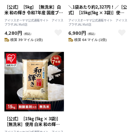
［公式］［5kg］［無洗米］白
＼1袋あたり約2,327円！／［公
米 和の輝き 令和7年産 国産ブレ
式］［15kg(5㎏ × 3袋)］使用
ンド 密封新鮮パック 脱酸素剤
白米 和の輝き 令和7年産 国産ブ
アイリスオーヤマ公式通販サイト アイリス
アイリスオーヤマ公式通販サイト アイリス
低温製法米 アイリスオーヤマ
レンド 密封新鮮パック 脱酸素
プラザJAL Mall店
プラザJAL Mall店
剤 低温製法米 アイリスオーヤ
4,280円
6,980円
（税込）
マ
（税込）
積算 39 マイル (1倍)
積算 64 マイル (1倍)
［公式］［15㎏ (5㎏ × 3袋)］
［無洗米］使用 白米 和の輝き
令和7年産 国産ブレンド 密封新
アイリスオーヤマ公式通販サイト アイリス