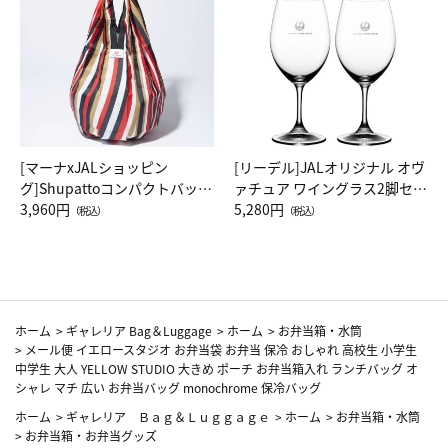
[マーナxJALショッピン
[リーデル]JALオリジナル オヴ
グ]Shupattoコンパクトバッグ
ァチュア ワイングラス2脚セッ
Drop JAL客室乗務員（LC）ス
3,960円
ト（レッドワイン）
5,280円
（税込）
（税込）
カーフ柄
ホーム
>
ギャレリア Bag＆Luggage
>
ホーム
>
お弁当箱・水筒
>
メール便 イエロースタジオ お弁当袋 お弁当 保冷 おしゃれ 高校生 小学生
中学生 大人 YELLOW STUDIO 大きめ ポーチ お弁当箱入れ ランチバッグ オ
シャレ マチ 広い お弁当バッグ monochrome 保冷バッグ
ホーム
>
ギャレリア Ｂａｇ＆Ｌｕｇｇａｇｅ
>
ホーム
>
お弁当箱・水筒
>
お弁当箱・お弁当グッズ