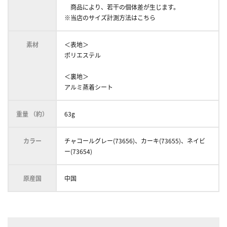
商品により、若干の個体差が生じます。
※当店のサイズ計測方法はこちら
素材
＜表地＞
ポリエステル
＜裏地＞
アルミ蒸着シート
重量 （約）
63g
カラー
チャコールグレー(73656)、カーキ(73655)、ネイビ
ー(73654)
原産国
中国