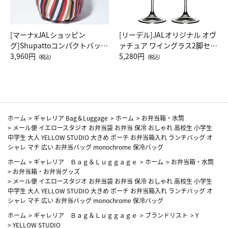
[マーナxJALショッピン
[リーデル]JALオリジナル オヴ
グ]Shupattoコンパクトバッグ
ァチュア ワイングラス2脚セッ
Drop JAL客室乗務員（LC）ス
3,960円
ト（レッドワイン）
5,280円
（税込）
（税込）
カーフ柄
ホーム
>
ギャレリア Bag＆Luggage
>
ホーム
>
お弁当箱・水筒
>
メール便 イエロースタジオ お弁当袋 お弁当 保冷 おしゃれ 高校生 小学生
中学生 大人 YELLOW STUDIO 大きめ ポーチ お弁当箱入れ ランチバッグ オ
シャレ マチ 広い お弁当バッグ monochrome 保冷バッグ
ホーム
>
ギャレリア Ｂａｇ＆Ｌｕｇｇａｇｅ
>
ホーム
>
お弁当箱・水筒
>
お弁当箱・お弁当グッズ
>
メール便 イエロースタジオ お弁当袋 お弁当 保冷 おしゃれ 高校生 小学生
中学生 大人 YELLOW STUDIO 大きめ ポーチ お弁当箱入れ ランチバッグ オ
シャレ マチ 広い お弁当バッグ monochrome 保冷バッグ
ホーム
>
ギャレリア Ｂａｇ＆Ｌｕｇｇａｇｅ
>
ブランドリスト
>
Y
>
YELLOW STUDIO