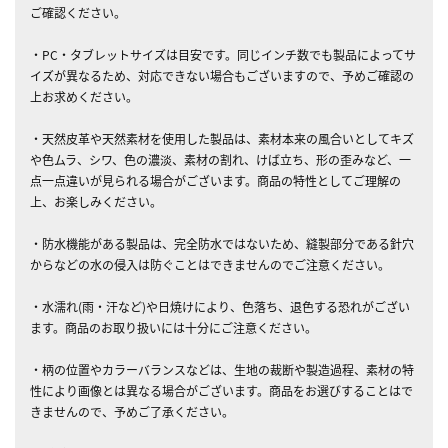
ご確認ください。
・PC・タブレットサイズは目安です。同じインチ数でも製品によってサ
イズが異なるため、対応できない場合もございますので、予めご確認の
上お求めください。
・天然皮革や天然素材を使用した製品は、素材本来の風合いとしてキズ
や色ムラ、シワ、色の濃淡、素材の割れ、けば立ち、形の歪みなど、一
点一点違いが見られる場合がございます。商品の特性としてご理解の
上、お楽しみください。
・防水機能がある製品は、完全防水ではないため、縫製部分である針穴
からなどの水の侵入は防ぐことはできませんのでご注意ください。
・水濡れ(雨・汗など)や日焼けにより、色落ち、退色する恐れがござい
ます。商品のお取り扱いには十分にご注意ください。
・柄の位置やカラーバランスなどは、生地の裁断や製造過程、素材の特
性により画像とは異なる場合がございます。商品をお選びすることはで
きませんので、予めご了承ください。