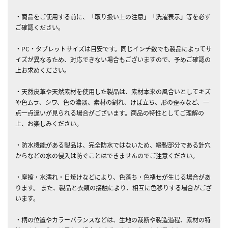
・商品をご使用する前に、「取り扱い上の注意」「洗濯表示」等を必ず
ご確認ください。
・PC・タブレットサイズは目安です。同じインチ数でも製品によってサ
イズが異なるため、対応できない場合もございますので、予めご確認の
上お求めください。
・天然皮革や天然素材を使用した製品は、素材本来の風合いとしてキズ
や色ムラ、シワ、色の濃淡、素材の割れ、けば立ち、形の歪みなど、一
点一点違いが見られる場合がございます。商品の特性としてご理解の
上、お楽しみください。
・防水機能がある製品は、完全防水ではないため、縫製部分である針穴
からなどの水の侵入は防ぐことはできませんのでご注意ください。
・摩擦・水濡れ・日焼けなどにより、色落ち・色褪せが生じる場合があ
ります。 また、製品と衣類の接触により、相互に色移りする場合がござ
います。
・柄の位置やカラーバランスなどは、生地の裁断や製造過程、素材の特