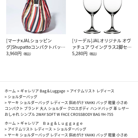
[マーナxJALショッピン
[リーデル]JALオリジナル オヴ
グ]Shupattoコンパクトバッグ
ァチュア ワイングラス2脚セッ
Drop JAL客室乗務員（LC）ス
3,960円
ト（レッドワイン）
5,280円
（税込）
（税込）
カーフ柄
ホーム
>
ギャレリア Bag＆Luggage
>
アイテムリスト レディース
>
ショルダーバッグ
>
ヤーキ ショルダーバッグ レディース 斜めがけ YAHKI バッグ 軽量 小さめ
コンパクト ブランド 大人 ショルダー クロスボディ ハンドバッグ 革 レザー
おしゃれ シンプル 2WAY SOFT W FACE CROSSBODY BAG YH-755
ホーム
>
ギャレリア Ｂａｇ＆Ｌｕｇｇａｇｅ
>
アイテムリスト レディース
>
ショルダーバッグ
>
ヤーキ ショルダーバッグ レディース 斜めがけ YAHKI バッグ 軽量 小さめ