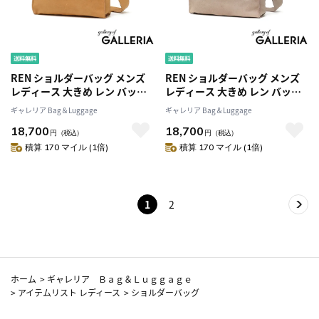
REN ショルダーバッグ メンズ
REN ショルダーバッグ メンズ
レディース 大きめ レン バッグ
レディース 大きめ レン バッグ
ショルダー 斜めがけ ブランド
ショルダー 斜めがけ ブランド
ギャレリア Bag＆Luggage
ギャレリア Bag＆Luggage
A4 本革 革 レザー 大人 シンプル
A4 本革 革 レザー 大人 シンプル
18,700
18,700
おしゃれ 肩掛け 日本製 HALLIE
おしゃれ 肩掛け 日本製 HALLIE
円
（税込）
円
（税込）
#30 レジブクロ ショルダー 1-
#30 レジブクロ ショルダー 1-
積算 170 マイル (1倍)
積算 170 マイル (1倍)
30-13122
30-13122
1
2
ホーム
>
ギャレリア Ｂａｇ＆Ｌｕｇｇａｇｅ
>
アイテムリスト レディース
>
ショルダーバッグ