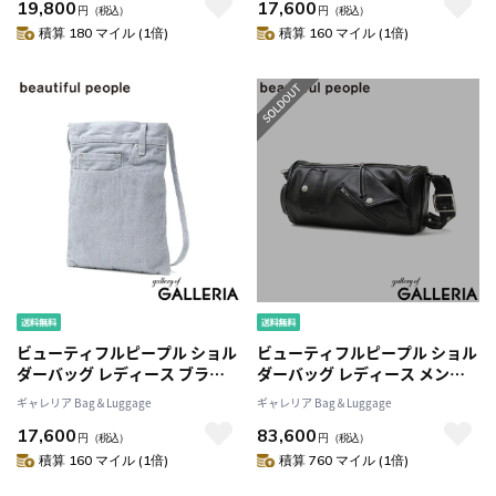
19,800
17,600
ー 斜めがけ 大人 おしゃれ かわ
ー 斜めがけ 大人 20代 上品 かわ
円
（税込）
円
（税込）
いい A5 excerption denim
いい A5 excerption denim
積算 180 マイル (1倍)
積算 160 マイル (1倍)
bleached sacoche 511981
washed sacoche 511980
ビューティフルピープル ショル
ビューティフルピープル ショル
ダーバッグ レディース ブラン
ダーバッグ レディース メンズ
ド 軽量 軽い おしゃれ beautiful
ブランド おしゃれ 軽量
ギャレリア Bag＆Luggage
ギャレリア Bag＆Luggage
people デニム バッグ ショルダ
beautiful people バッグ ショ
17,600
83,600
ー 斜めがけ 大人 20代 上品 かわ
ルダー 斜めがけ ライダース レ
円
（税込）
円
（税込）
いい A5 excerption denim
ザー 横型 大人 黒 excerption
積算 160 マイル (1倍)
積算 760 マイル (1倍)
washed sacoche 511980
riders cylinder bag 612003