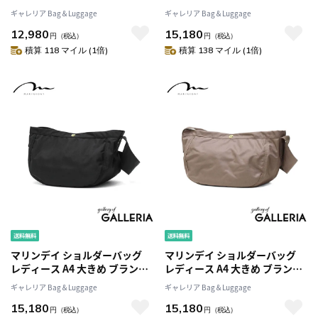
MARINEDAY バッグ ショルダー
MARINEDAY バッグ ショルダー
ギャレリア Bag＆Luggage
ギャレリア Bag＆Luggage
神戸 斜めがけ 大人 ナイロン お
神戸 斜めがけ 大人 ナイロン お
12,980
15,180
しゃれ 日本製 シンプル 止水フ
しゃれ 大容量 日本製 シンプル
円
（税込）
円
（税込）
ァスナー 無地 カジュアル ファ
止水ファスナー 無地 カジュア
積算 118 マイル (1倍)
積算 138 マイル (1倍)
スナー 66NYLON BLUEBLUE
ル 66NYLON FREEBLUE
マリンデイ ショルダーバッグ
マリンデイ ショルダーバッグ
レディース A4 大きめ ブランド
レディース A4 大きめ ブランド
MARINEDAY バッグ ショルダー
MARINEDAY バッグ ショルダー
ギャレリア Bag＆Luggage
ギャレリア Bag＆Luggage
神戸 斜めがけ 大人 ナイロン お
神戸 斜めがけ 大人 ナイロン お
15,180
15,180
しゃれ 大容量 日本製 シンプル
しゃれ 大容量 日本製 シンプル
円
（税込）
円
（税込）