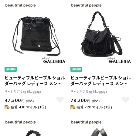
ビューティフルピープル ショル
ビューティフルピープル ショル
ダーバッグ レディース メンズ
ダーバッグ レディース メンズ
ブランド 小さめ 巾着 beautiful
ブランド beautiful people ト
ギャレリア Bag＆Luggage
ギャレリア Bag＆Luggage
people 軽量 バッグ ショルダー
ートバッグ リュック ショルダ
47,300
79,200
斜めがけ レザー おしゃれ 大人
ー 斜めがけ 肩掛け おしゃれ 大
円
（税込）
円
（税込）
A5 excerption riders
人 日本製 4WAY B5 over
積算 430 マイル (1倍)
積算 720 マイル (1倍)
drawstring bag 612001
engineering sacoche 611984