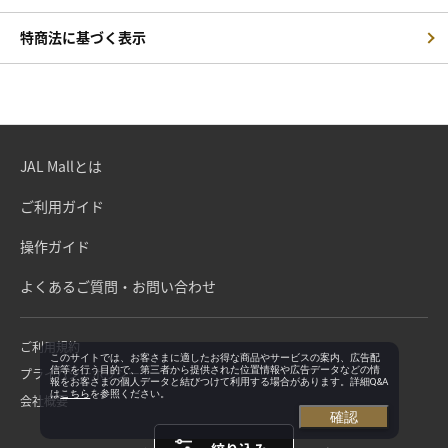
特商法に基づく表示
JAL Mallとは
ご利用ガイド
操作ガイド
よくあるご質問・お問い合わせ
ご利用規約
このサイトでは、お客さまに適したお得な商品やサービスの案内、広告配
信等を行う目的で、第三者から提供された位置情報や広告データなどの情
プライバシーポリシー
報をお客さまの個人データと結びつけて利用する場合があります。詳細Q&A
は
こちら
を参照ください。
会社概要
確認