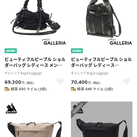
ビューティフルピープル ショル
ビューティフルピープル ショル
ダーバッグ レディース メンズ
ダーバッグ レディース
ブランド 小さめ ミニ beautiful
beautiful people 小さめ 斜め
ギャレリア Bag＆Luggage
ギャレリア Bag＆Luggage
people バッグ ミニショルダー
がけ ブランド 革 レザー 斜めが
69,300
70,400
斜めがけ 肩掛け おしゃれ 大人
けバッグ トート 軽量 マーケッ
円
（税込）
円
（税込）
日本製 3WAY over engineering
トバッグ ミニショルダー 日本
積算 630 マイル (1倍)
積算 640 マイル (1倍)
shoulder bag 611985
製 2WAY vintage market
shoulder bag 511954