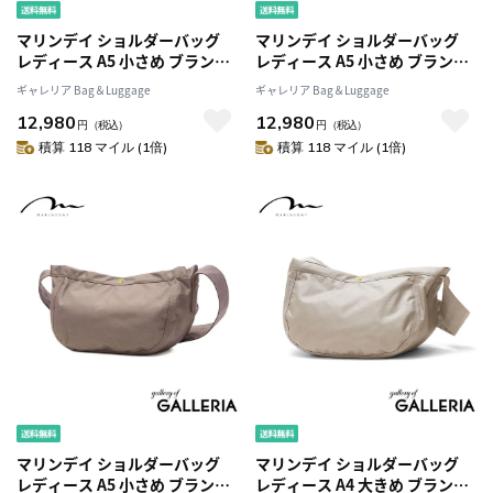
マリンデイ ショルダーバッグ
マリンデイ ショルダーバッグ
レディース A5 小さめ ブランド
レディース A5 小さめ ブランド
MARINEDAY バッグ ショルダー
MARINEDAY バッグ ショルダー
ギャレリア Bag＆Luggage
ギャレリア Bag＆Luggage
神戸 斜めがけ 大人 ナイロン お
神戸 斜めがけ 大人 ナイロン お
12,980
12,980
しゃれ 日本製 シンプル 止水フ
しゃれ 日本製 シンプル 止水フ
円
（税込）
円
（税込）
ァスナー 無地 カジュアル ファ
ァスナー 無地 カジュアル ファ
積算 118 マイル (1倍)
積算 118 マイル (1倍)
スナー 66NYLON BLUEBLUE
スナー 66NYLON BLUEBLUE
マリンデイ ショルダーバッグ
マリンデイ ショルダーバッグ
レディース A5 小さめ ブランド
レディース A4 大きめ ブランド