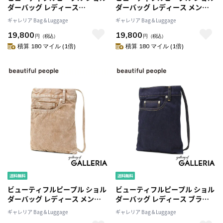
ダーバッグ レディース
ダーバッグ レディース メンズ
beautiful people 斜めがけ 小
ブランド 軽量 小さめ beautiful
ギャレリア Bag＆Luggage
ギャレリア Bag＆Luggage
さめ 薄型 ポーチ ショルダーポ
people デニム バッグ ショルダ
19,800
19,800
ーチ ブランド 本革 軽量 軽い ス
ー 斜めがけ 大人 おしゃれ かわ
円
（税込）
円
（税込）
マホ マチなし 日本製 baggage
いい A5 excerption denim
積算 180 マイル (1倍)
積算 180 マイル (1倍)
tag large 511972
bleached sacoche 511981
ビューティフルピープル ショル
ビューティフルピープル ショル
ダーバッグ レディース メンズ
ダーバッグ レディース ブラン
ブランド 軽量 小さめ beautiful
ド 軽量 軽い おしゃれ beautiful
ギャレリア Bag＆Luggage
ギャレリア Bag＆Luggage
people デニム バッグ ショルダ
people デニム バッグ ショルダ