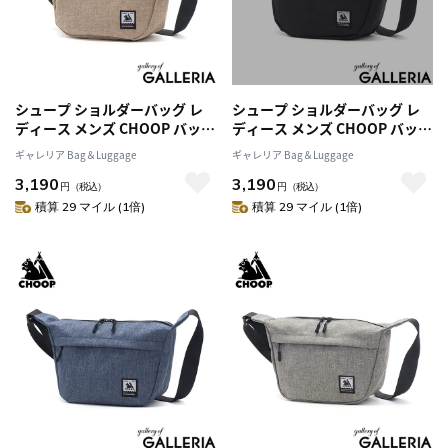
シュープ ショルダーバッグ レ
シュープ ショルダーバッグ レ
ディース メンズ CHOOP バッグ
ディース メンズ CHOOP バッグ
小さめ 斜めがけ 大人 軽量 A5 シ
小さめ 斜めがけ 大人 軽量 A5 シ
ギャレリア Bag＆Luggage
ギャレリア Bag＆Luggage
ョルダー 斜めがけバッグ 撥水
ョルダー 斜めがけバッグ 撥水
3,190
3,190
おしゃれ シンプル ミニショル
おしゃれ シンプル ミニショル
円
（税込）
円
（税込）
ダーバッグ ブランド ショルダ
ダーバッグ ブランド ショルダ
積算 29 マイル (1倍)
積算 29 マイル (1倍)
ーバッグS c-60701-s
ーバッグS c-60701-s