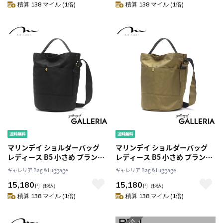
止水ファスナー 無地 カジュア
止水ファスナー 無地 カジュア
積算 138 マイル (1倍)
積算 138 マイル (1倍)
ル 66NYLON FREEBLUE
ル 66NYLON FREEBLUE
マリンデイ ショルダーバッグ
マリンデイ ショルダーバッグ
レディース B5 小さめ ブランド
レディース B5 小さめ ブランド
MARINEDAY バッグ ショルダー
MARINEDAY バッグ ショルダー
ギャレリア Bag＆Luggage
ギャレリア Bag＆Luggage
神戸 大人 ナイロン おしゃれ 日
神戸 大人 ナイロン おしゃれ 日
15,180
15,180
本製 シンプル 無地 カジュアル
本製 シンプル 無地 カジュアル
円
（税込）
円
（税込）
バケツ型 2WAY 2WAYショルダ
バケツ型 2WAY 2WAYショルダ
積算 138 マイル (1倍)
積算 138 マイル (1倍)
ー 66NYLON×姫路レザー
ー 66NYLON×姫路レザー
ROOTS
ROOTS