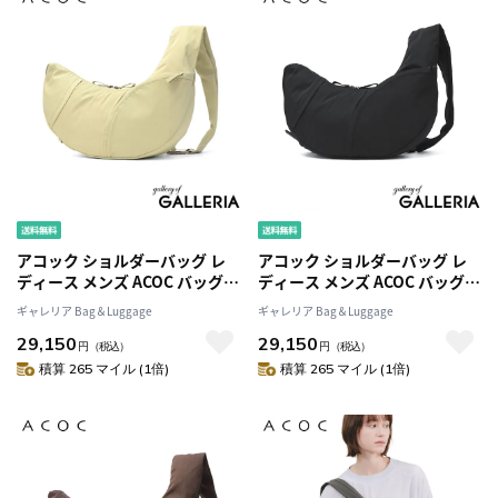
アコック ショルダーバッグ レ
アコック ショルダーバッグ レ
ディース メンズ ACOC バッグ
ディース メンズ ACOC バッグ
軽量 軽い 斜めがけ 大人 ハーフ
軽量 軽い 斜めがけ 大人 ハーフ
ギャレリア Bag＆Luggage
ギャレリア Bag＆Luggage
ムーン 韓国 ブランド シンプル
ムーン 韓国 ブランド シンプル
29,150
29,150
おしゃれ カジュアル かわいい
おしゃれ カジュアル かわいい
円
（税込）
円
（税込）
無地 B5 Insight Cross Bag
無地 B5 Insight Cross Bag
積算 265 マイル (1倍)
積算 265 マイル (1倍)
424BG634
424BG634