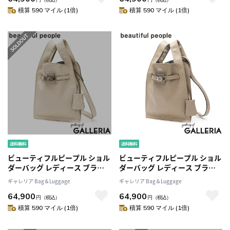
market shoulder bag in
market shoulder bag in
積算 590 マイル (1倍)
積算 590 マイル (1倍)
shrink leather 611951
shrink leather 611951
ビューティフルピープル ショル
ビューティフルピープル ショル
ダーバッグ レディース ブラン
ダーバッグ レディース ブラン
ド beautiful people バッグ 斜
ド beautiful people バッグ 斜
ギャレリア Bag＆Luggage
ギャレリア Bag＆Luggage
めがけ 小さめ 軽量 革 本革 牛革
めがけ 小さめ 軽量 革 本革 牛革
64,900
64,900
大人 おしゃれ 2WAY 日本製
大人 おしゃれ 2WAY 日本製
円
（税込）
円
（税込）
market shoulder bag in
market shoulder bag in
積算 590 マイル (1倍)
積算 590 マイル (1倍)
shrink leather 611951
shrink leather 611951