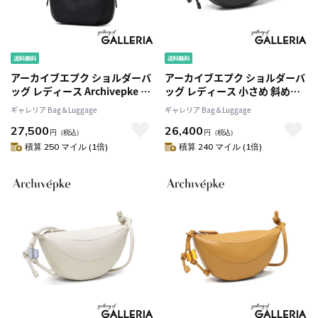
アーカイブエプク ショルダーバ
アーカイブエプク ショルダーバ
ッグ レディース Archivepke 斜
ッグ レディース 小さめ 斜めが
めがけ 小さめ 大人 軽量 ナイロ
け 軽量 軽い レザー Archivepke
ギャレリア Bag＆Luggage
ギャレリア Bag＆Luggage
ン ホーボーバッグ ハーフムー
ミニ ショルダー トート 肩掛け
27,500
26,400
ン トート バッグ 斜め掛け 斜め
手持ち 上品 大人 ブランド おし
円
（税込）
円
（税込）
がけバッグ A5 おしゃれ 肩掛け
ゃれ かわいい 3WAY Small
積算 250 マイル (1倍)
積算 240 マイル (1倍)
Luv moon bag (Large)
fling bag OVBAX25001
OVBAX25114