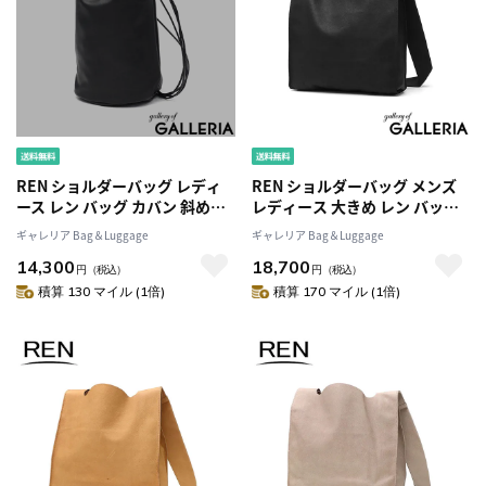
REN ショルダーバッグ レディ
REN ショルダーバッグ メンズ
ース レン バッグ カバン 斜めが
レディース 大きめ レン バッグ
け 斜めがけバッグ 軽量 大人 ブ
ショルダー 斜めがけ ブランド
ギャレリア Bag＆Luggage
ギャレリア Bag＆Luggage
ランド 小さめ 本革 革 レザー ポ
A4 本革 革 レザー 大人 シンプル
14,300
18,700
シェット 縦型 巾着バッグ ショ
おしゃれ 肩掛け 日本製 HALLIE
円
（税込）
円
（税込）
ルダー おしゃれ 日本製 #15 キ
#30 レジブクロ ショルダー 1-
積算 130 マイル (1倍)
積算 170 マイル (1倍)
ャニスターボトル 1-15-16201
30-13122