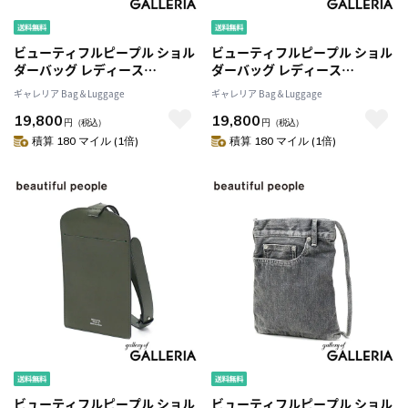
ビューティフルピープル ショル
ビューティフルピープル ショル
ダーバッグ レディース
ダーバッグ レディース
beautiful people 斜めがけ 小
beautiful people 斜めがけ 小
ギャレリア Bag＆Luggage
ギャレリア Bag＆Luggage
さめ 薄型 ポーチ ショルダーポ
さめ 薄型 ポーチ ショルダーポ
19,800
19,800
ーチ ブランド 本革 軽量 軽い ス
ーチ ブランド 本革 軽量 軽い ス
円
（税込）
円
（税込）
マホ マチなし 日本製 baggage
マホ マチなし 日本製 baggage
積算 180 マイル (1倍)
積算 180 マイル (1倍)
tag large 511972
tag large 511972
ビューティフルピープル ショル
ビューティフルピープル ショル