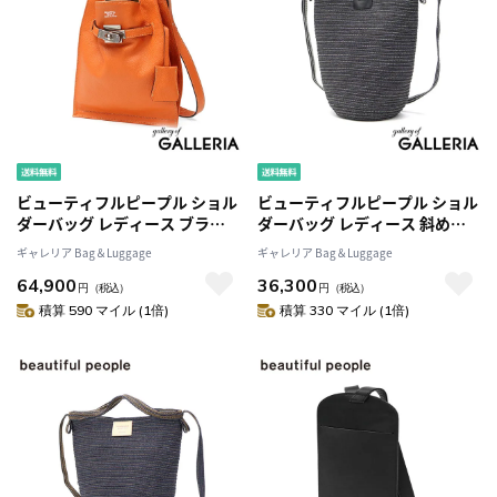
ビューティフルピープル ショル
ビューティフルピープル ショル
ダーバッグ レディース ブラン
ダーバッグ レディース 斜めが
ド beautiful people バッグ 斜
けバッグ beautiful people バ
ギャレリア Bag＆Luggage
ギャレリア Bag＆Luggage
めがけ 小さめ 軽量 革 本革 牛革
ッグ トートバッグ 斜めがけ 大
64,900
36,300
大人 おしゃれ 2WAY 日本製
人 軽量 2WAY 大きめ A5 日本製
円
（税込）
円
（税込）
market shoulder bag in
デニム おしゃれ denim loop
積算 590 マイル (1倍)
積算 330 マイル (1倍)
shrink leather 611951
two way bucket bag
1515611998