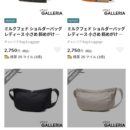
ミルクフェド ショルダーバッグ
ミルクフェド ショルダーバッグ
レディース 小さめ 斜めがけ 軽
レディース 小さめ 斜めがけ 軽
量 MILKFED. ナイロン ショル
量 MILKFED. ナイロン ショル
ギャレリア Bag＆Luggage
ギャレリア Bag＆Luggage
ダー バッグ ブランド カジュア
ダー バッグ ブランド カジュア
2,750
2,750
ル おしゃれ かわいい サブバッ
ル おしゃれ かわいい サブバッ
円
（税込）
円
（税込）
グ B5 A5 MULTI COLOR
グ B5 A5 MULTI COLOR
積算 25 マイル (1倍)
積算 25 マイル (1倍)
SHOULDER BAG
SHOULDER BAG
103252053005
103252053005