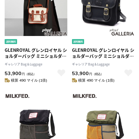
GLENROYAL グレンロイヤル シ
GLENROYAL グレンロイヤル シ
ョルダーバッグ ミニショルダー
ョルダーバッグ ミニショルダー
革 キャンバス生地 ミニ
革 キャンバス生地 ミニ
ギャレリア Bag＆Luggage
ギャレリア Bag＆Luggage
CANVAS SATCHEL 9INCH J2-
CANVAS SATCHEL 9INCH J2-
53,900
53,900
0036
0036
円
（税込）
円
（税込）
積算 490 マイル (1倍)
積算 490 マイル (1倍)