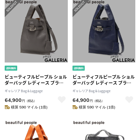
ビューティフルピープル ショル
ビューティフルピープル ショル
ダーバッグ レディース ブラン
ダーバッグ レディース ブラン
ド beautiful people バッグ 斜
ド beautiful people バッグ 斜
ギャレリア Bag＆Luggage
ギャレリア Bag＆Luggage
めがけ 小さめ 軽量 革 本革 牛革
めがけ 小さめ 軽量 革 本革 牛革
64,900
64,900
大人 おしゃれ 2WAY 日本製
大人 おしゃれ 2WAY 日本製
円
（税込）
円
（税込）
market shoulder bag in
market shoulder bag in
積算 590 マイル (1倍)
積算 590 マイル (1倍)
shrink leather 611951
shrink leather 611951