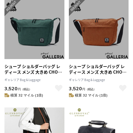
シュープ ショルダーバッグ レ
シュープ ショルダーバッグ レ
ディース メンズ 大きめ CHOOP
ディース メンズ 大きめ CHOOP
バッグ 斜めがけ 大人 軽量 B5 シ
バッグ 斜めがけ 大人 軽量 B5 シ
ギャレリア Bag＆Luggage
ギャレリア Bag＆Luggage
ョルダー 斜めがけバッグ 撥水
ョルダー 斜めがけバッグ 撥水
3,520
3,520
おしゃれ シンプル ブランド カ
おしゃれ シンプル ブランド カ
円
（税込）
円
（税込）
ジュアル ショルダーバッグL c-
ジュアル ショルダーバッグL c-
積算 32 マイル (1倍)
積算 32 マイル (1倍)
60702-l
60702-l