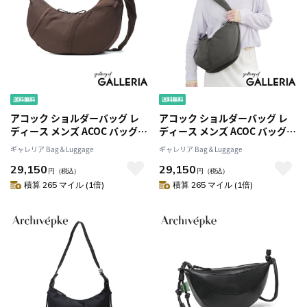
アコック ショルダーバッグ レ
アコック ショルダーバッグ レ
ディース メンズ ACOC バッグ
ディース メンズ ACOC バッグ
軽量 軽い 斜めがけ 大人 ハーフ
軽量 軽い 斜めがけ 大人 ハーフ
ギャレリア Bag＆Luggage
ギャレリア Bag＆Luggage
ムーン 韓国 ブランド シンプル
ムーン 韓国 ブランド シンプル
29,150
29,150
おしゃれ カジュアル かわいい
おしゃれ カジュアル かわいい
円
（税込）
円
（税込）
無地 B5 Insight Cross Bag
無地 B5 Insight Cross Bag
積算 265 マイル (1倍)
積算 265 マイル (1倍)
424BG634
424BG634