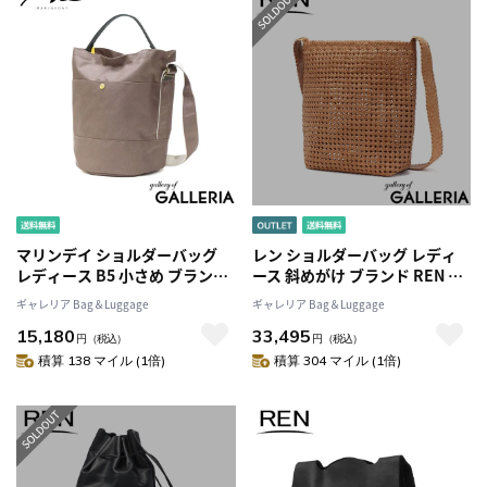
マリンデイ ショルダーバッグ
レン ショルダーバッグ レディ
レディース B5 小さめ ブランド
ース 斜めがけ ブランド REN バ
MARINEDAY バッグ ショルダー
ッグ 大人 軽量 上品 女性 かごバ
ギャレリア Bag＆Luggage
ギャレリア Bag＆Luggage
神戸 大人 ナイロン おしゃれ 日
ッグ ゴートメッシュ 本革 革 や
15,180
33,495
本製 シンプル 無地 カジュアル
ぎ革 レザー メッシュ B5 縦型
円
（税込）
円
（税込）
バケツ型 2WAY 2WAYショルダ
#16 ボックスショルダー 1-16-
積算 138 マイル (1倍)
積算 304 マイル (1倍)
ー 66NYLON×姫路レザー
26312
ROOTS