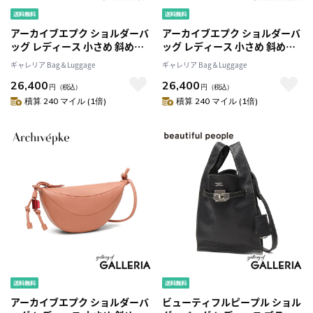
アーカイブエプク ショルダーバ
アーカイブエプク ショルダーバ
ッグ レディース 小さめ 斜めが
ッグ レディース 小さめ 斜めが
け 軽量 軽い レザー Archivepke
け 軽量 軽い レザー Archivepke
ギャレリア Bag＆Luggage
ギャレリア Bag＆Luggage
ミニ ショルダー トート 肩掛け
ミニ ショルダー トート 肩掛け
26,400
26,400
手持ち 上品 大人 ブランド おし
手持ち 上品 大人 ブランド おし
円
（税込）
円
（税込）
ゃれ かわいい 3WAY Small
ゃれ かわいい 3WAY Small
積算 240 マイル (1倍)
積算 240 マイル (1倍)
fling bag OVBAX25001
fling bag OVBAX25001
アーカイブエプク ショルダーバ
ビューティフルピープル ショル