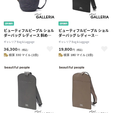
ビューティフルピープル ショル
ビューティフルピープル ショル
ダーバッグ レディース 斜めが
ダーバッグ レディース
けバッグ beautiful people バ
beautiful people 斜めがけ 小
ギャレリア Bag＆Luggage
ギャレリア Bag＆Luggage
ッグ トートバッグ 斜めがけ 大
さめ 薄型 ポーチ ショルダーポ
36,300
19,800
人 軽量 2WAY 大きめ A5 日本製
ーチ ブランド 本革 軽量 軽い ス
円
（税込）
円
（税込）
デニム おしゃれ denim loop
マホ マチなし 日本製 baggage
積算 330 マイル (1倍)
積算 180 マイル (1倍)
two way bucket bag
tag large 511972
1515611998