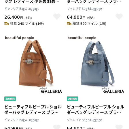
ッグ レディース 小さめ 斜めが
ダーバッグ レディース ブラン
け 軽量 軽い レザー Archivepke
ド beautiful people バッグ 斜
ギャレリア Bag＆Luggage
ギャレリア Bag＆Luggage
ミニ ショルダー トート 肩掛け
めがけ 小さめ 軽量 革 本革 牛革
26,400
64,900
手持ち 上品 大人 ブランド おし
大人 おしゃれ 2WAY 日本製
円
（税込）
円
（税込）
ゃれ かわいい 3WAY Small
market shoulder bag in
積算 240 マイル (1倍)
積算 590 マイル (1倍)
fling bag OVBAX25001
shrink leather 611951
ビューティフルピープル ショル
ビューティフルピープル ショル
ダーバッグ レディース ブラン
ダーバッグ レディース ブラン
ド beautiful people バッグ 斜
ド beautiful people バッグ 斜
ギャレリア Bag＆Luggage
ギャレリア Bag＆Luggage
めがけ 小さめ 軽量 革 本革 牛革
めがけ 小さめ 軽量 革 本革 牛革
64,900
64,900
大人 おしゃれ 2WAY 日本製
大人 おしゃれ 2WAY 日本製
円
（税込）
円
（税込）