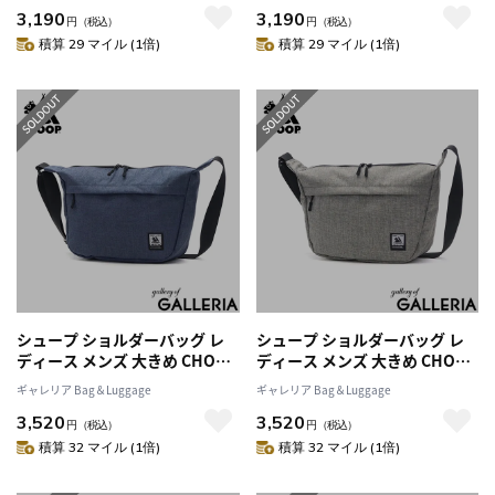
3,190
3,190
おしゃれ シンプル ミニショル
おしゃれ シンプル ミニショル
円
（税込）
円
（税込）
ダーバッグ ブランド ショルダ
ダーバッグ ブランド ショルダ
積算 29 マイル (1倍)
積算 29 マイル (1倍)
ーバッグS c-60701-s
ーバッグS c-60701-s
シュープ ショルダーバッグ レ
シュープ ショルダーバッグ レ
ディース メンズ 大きめ CHOOP
ディース メンズ 大きめ CHOOP
バッグ 斜めがけ 大人 軽量 B5 シ
バッグ 斜めがけ 大人 軽量 B5 シ
ギャレリア Bag＆Luggage
ギャレリア Bag＆Luggage
ョルダー 斜めがけバッグ 撥水
ョルダー 斜めがけバッグ 撥水
3,520
3,520
おしゃれ シンプル ブランド カ
おしゃれ シンプル ブランド カ
円
（税込）
円
（税込）
ジュアル ショルダーバッグL c-
ジュアル ショルダーバッグL c-
積算 32 マイル (1倍)
積算 32 マイル (1倍)
60702-l
60702-l