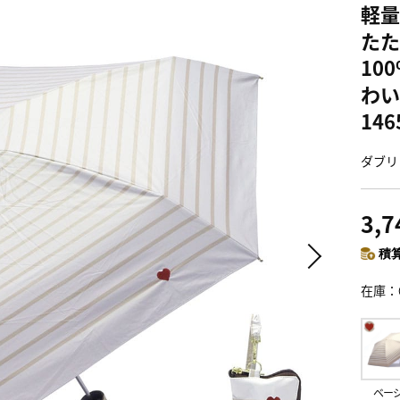
軽量
たた
10
わい
146
ダブリ
3,
積算
在庫
ベー