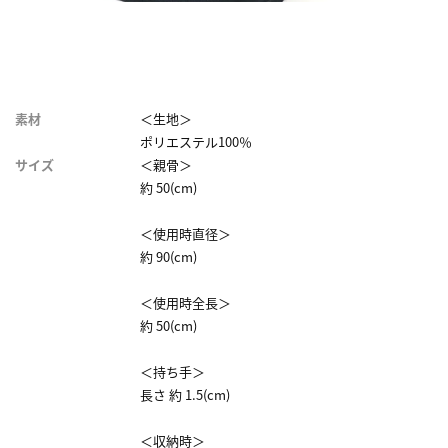
素材
＜生地＞
ポリエステル100％
サイズ
＜親骨＞
約 50(cm)
＜使用時直径＞
約 90(cm)
＜使用時全長＞
約 50(cm)
＜持ち手＞
長さ 約 1.5(cm)
＜収納時＞