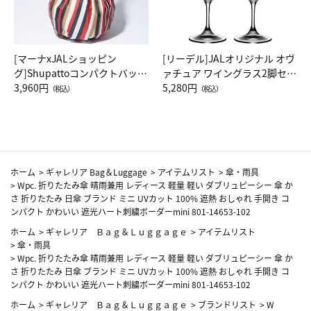
[マーナxJALショッピン
[リーデル]JALオリジナル オヴ
グ]Shupattoコンパクトバッグ
ァチュア ワイングラス2脚セッ
Drop JAL客室乗務員（LC）ス
3,960円
ト（レッドワイン）
5,280円
（税込）
（税込）
カーフ柄
ホーム
>
ギャレリア Bag＆Luggage
>
アイテムリスト
>
傘・雨具
>
Wpc. 折りたたみ傘 晴雨兼用 レディース 軽量 軽い ダブリュピーシー 傘 か
さ 折りたたみ 日傘 ブランド ミニ UVカット 100% 遮熱 おしゃれ 手開き コ
ンパクト かわいい 遮光ハート刺繍ボーダーmini 801-14653-102
ホーム
>
ギャレリア Ｂａｇ＆Ｌｕｇｇａｇｅ
>
アイテムリスト
>
傘・雨具
>
Wpc. 折りたたみ傘 晴雨兼用 レディース 軽量 軽い ダブリュピーシー 傘 か
さ 折りたたみ 日傘 ブランド ミニ UVカット 100% 遮熱 おしゃれ 手開き コ
ンパクト かわいい 遮光ハート刺繍ボーダーmini 801-14653-102
ホーム
>
ギャレリア Ｂａｇ＆Ｌｕｇｇａｇｅ
>
ブランドリスト
>
W