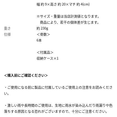
幅 約 9×高さ 約 20×マチ 約 4(cm)
※サイズ・重量は当店計測値となります。
商品により、若干の個体差が生じます。
重さ
約 230g
仕様
＜骨数＞
6本
＜付属品＞
収納ケース×1
＜購入前にご確認ください＞
・ご使用になる前に製品に付属しているご使用上の注意をお読みくださ
い。
・激しい雨や長時間のご使用は、生地に雨水が染み込んだり雨漏りや色
落ちする原因となる恐れがございますので、十分にご注意ください。