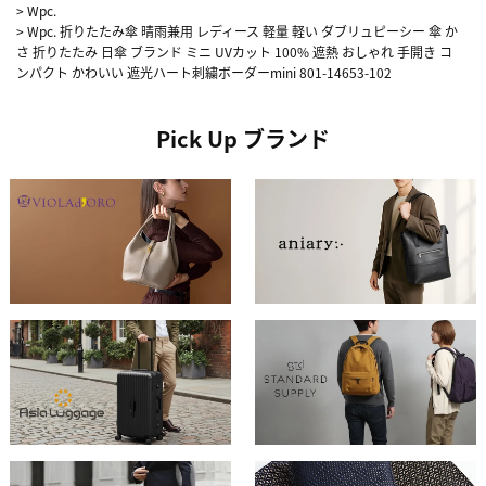
>
Wpc.
>
Wpc. 折りたたみ傘 晴雨兼用 レディース 軽量 軽い ダブリュピーシー 傘 か
さ 折りたたみ 日傘 ブランド ミニ UVカット 100% 遮熱 おしゃれ 手開き コ
ンパクト かわいい 遮光ハート刺繍ボーダーmini 801-14653-102
Pick Up ブランド