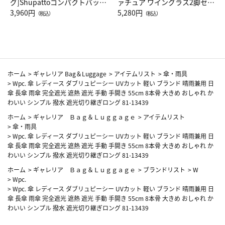
グ]Shupattoコンパクトバッグ
ァチュア ワイングラス2脚セッ
Drop JAL客室乗務員（LC）ス
3,960円
ト（レッドワイン）
5,280円
（税込）
（税込）
カーフ柄
ホーム
>
ギャレリア Bag＆Luggage
>
アイテムリスト
>
傘・雨具
>
Wpc. 傘 レディース ダブリュピーシー UVカット 軽い ブランド 晴雨兼用 日
傘 長傘 雨傘 完全遮光 遮熱 遮光 手動 手開き 55cm 8本骨 大きめ おしゃれ か
わいい シンプル 撥水 遮光切り継ぎロング 81-13439
ホーム
>
ギャレリア Ｂａｇ＆Ｌｕｇｇａｇｅ
>
アイテムリスト
>
傘・雨具
>
Wpc. 傘 レディース ダブリュピーシー UVカット 軽い ブランド 晴雨兼用 日
傘 長傘 雨傘 完全遮光 遮熱 遮光 手動 手開き 55cm 8本骨 大きめ おしゃれ か
わいい シンプル 撥水 遮光切り継ぎロング 81-13439
ホーム
>
ギャレリア Ｂａｇ＆Ｌｕｇｇａｇｅ
>
ブランドリスト
>
W
>
Wpc.
>
Wpc. 傘 レディース ダブリュピーシー UVカット 軽い ブランド 晴雨兼用 日
傘 長傘 雨傘 完全遮光 遮熱 遮光 手動 手開き 55cm 8本骨 大きめ おしゃれ か
わいい シンプル 撥水 遮光切り継ぎロング 81-13439