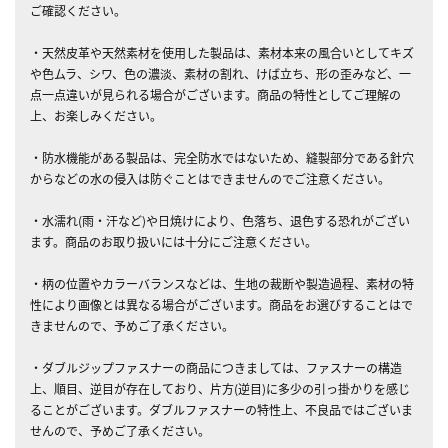
ご確認ください。
・天然皮革や天然素材を使用した製品は、素材本来の風合いとしてキズ
や色ムラ、シワ、色の濃淡、素材の割れ、けば立ち、形の歪みなど、一
点一点違いが見られる場合がございます。商品の特性としてご理解の
上、お楽しみください。
・防水機能がある製品は、完全防水ではないため、縫製部分である針穴
からなどの水の侵入は防ぐことはできませんのでご注意ください。
・水濡れ(雨・汗など)や日焼けにより、色落ち、退色する恐れがござい
ます。商品のお取り扱いには十分にご注意ください。
・柄の位置やカラーバランスなどは、生地の裁断や製造過程、素材の特
性により画像とは異なる場合がございます。商品をお選びすることはで
きませんので、予めご了承ください。
・ダブルジップファスナーの商品につきましては、ファスナーの構造
上、順目、逆目が存在しており、片方(逆目)に多少の引っ掛かりを感じ
ることがございます。ダブルファスナーの特性上、不良品ではございま
せんので、予めご了承ください。