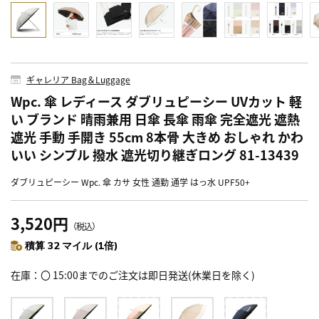
ギャレリア Bag＆Luggage
Wpc. 傘 レディース ダブリュピーシー UVカット 軽
い ブランド 晴雨兼用 日傘 長傘 雨傘 完全遮光 遮熱
遮光 手動 手開き 55cm 8本骨 大きめ おしゃれ かわ
いい シンプル 撥水 遮光切り継ぎロング 81-13439
ダブリュピーシー Wpc. 傘 カサ 女性 通勤 通学 はっ水 UPF50+
3,520円
（税込）
積算 32 マイル (1倍)
在庫
〇 15:00までのご注文は即日発送(休業日を除く)