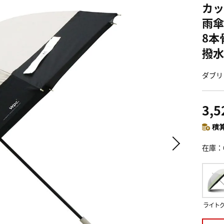
カッ
雨傘
8本
撥水
ダブリュ
3,
積算
在庫
ライト