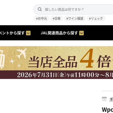
#お中元
#日傘
#ワイン福袋
#リュック
ベントから探す
JAL関連商品から探す
ギ
Wp