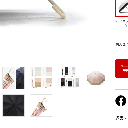
オフ×
ク
購入数
返品・