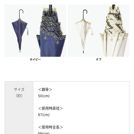
サイズ
＜親骨＞
（約）
50(cm)
＜使用時直径＞
87(cm)
＜使用時全長＞
69(cm)