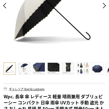
ギャレリア Bag＆Luggage
Wpc. 長傘 傘 レディース 軽量 晴雨兼用 ダブリュピ
ーシー コンパクト 日傘 雨傘 UVカット 手動 遮光 か
さ おしゃれ 星柄 星 50cm 手開き式 親骨50cm 大人