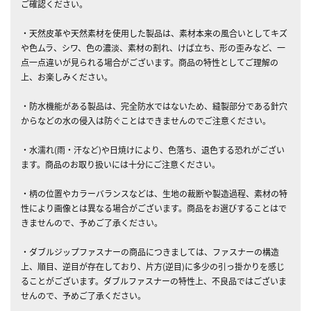
ご確認ください。
・天然皮革や天然素材を使用した製品は、素材本来の風合いとしてキズ
や色ムラ、シワ、色の濃淡、素材の割れ、けば立ち、形の歪みなど、一
点一点違いが見られる場合がございます。商品の特性としてご理解の
上、お楽しみください。
・防水機能がある製品は、完全防水ではないため、縫製部分である針穴
からなどの水の侵入は防ぐことはできませんのでご注意ください。
・水濡れ(雨・汗など)や日焼けにより、色落ち、退色する恐れがござい
ます。商品のお取り扱いには十分にご注意ください。
・柄の位置やカラーバランスなどは、生地の裁断や製造過程、素材の特
性により画像とは異なる場合がございます。商品をお選びすることはで
きませんので、予めご了承ください。
・ダブルジップファスナーの商品につきましては、ファスナーの構造
上、順目、逆目が存在しており、片方(逆目)に多少の引っ掛かりを感じ
ることがございます。ダブルファスナーの特性上、不良品ではございま
せんので、予めご了承ください。