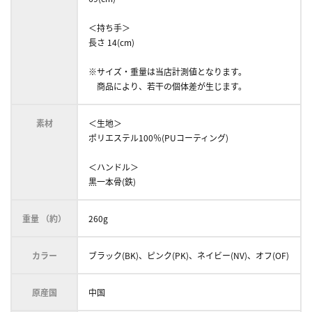
＜持ち手＞
長さ 14(cm)
※サイズ・重量は当店計測値となります。
商品により、若干の個体差が生じます。
素材
＜生地＞
ポリエステル100％(PUコーティング)
＜ハンドル＞
黒一本骨(鉄)
重量 （約）
260g
カラー
ブラック(BK)、ピンク(PK)、ネイビー(NV)、オフ(OF)
原産国
中国