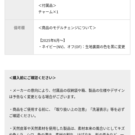
＜付属品＞
チャーム×1
備考欄
＜商品のモデルチェンジについて＞
【2025年6月～】
・ネイビー(NV)、オフ(OF)：生地裏面の色を黒に変更
＜購入前にご確認ください＞
・メーカーの意向により、付属品の収納袋や箱、製品の仕様やデザイン
は予告なく変更となる場合がございます。
・商品をご使用する前に、「取り扱い上の注意」「洗濯表示」等を必ず
ご確認ください。
・天然皮革や天然素材を使用した製品は、素材本来の風合いとしてキズ
や色ムラ、シワ、色の濃淡、素材の割れ、けば立ち、形の歪みなど、一