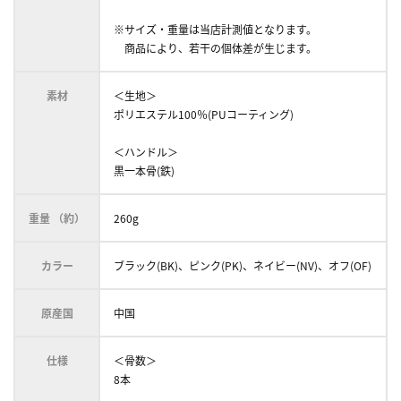
※サイズ・重量は当店計測値となります。
商品により、若干の個体差が生じます。
素材
＜生地＞
ポリエステル100％(PUコーティング)
＜ハンドル＞
黒一本骨(鉄)
重量 （約）
260g
カラー
ブラック(BK)、ピンク(PK)、ネイビー(NV)、オフ(OF)
原産国
中国
仕様
＜骨数＞
8本