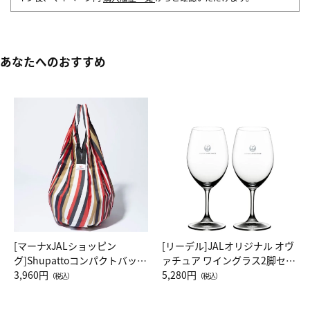
あなたへのおすすめ
[マーナxJALショッピン
[リーデル]JALオリジナル オヴ
グ]Shupattoコンパクトバッグ
ァチュア ワイングラス2脚セッ
Drop JAL客室乗務員（LC）ス
3,960円
ト（レッドワイン）
5,280円
（税込）
（税込）
カーフ柄