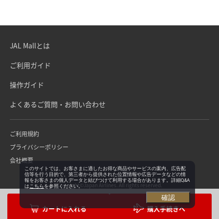
JAL Mallとは
ご利用ガイド
操作ガイド
よくあるご質問・お問い合わせ
ご利用規約
プライバシーポリシー
会社概要
このサイトでは、お客さまに適したお得な商品やサービスの案内、広告配
信等を行う目的で、第三者から提供された位置情報や広告データなどの情
報をお客さまの個人データと結びつけて利用する場合があります。詳細Q&A
Copyright©Japan Airlines. All rights reserved.
は
こちら
を参照ください。
確認
購入手続きへ