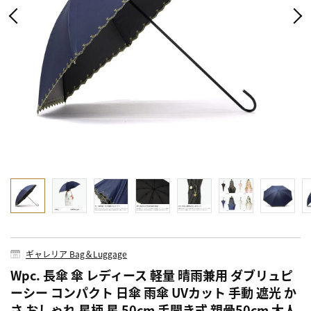
ギャレリア Bag＆Luggage
Wpc. 長傘 傘 レディース 軽量 晴雨兼用 ダブリュピ
ーシー コンパクト 日傘 雨傘 UVカット 手動 遮光 か
さ おしゃれ 星柄 星 50cm 手開き式 親骨50cm 大人