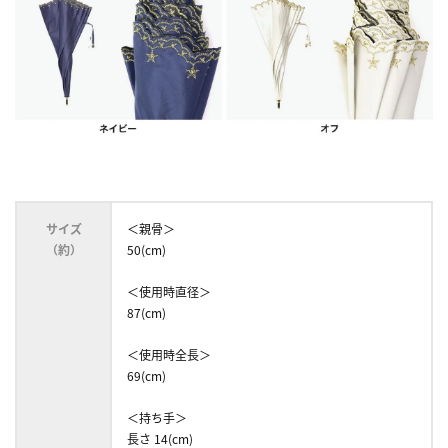
サイズ
＜親骨＞
（約）
50(cm)
＜使用時直径＞
87(cm)
＜使用時全長＞
69(cm)
＜持ち手＞
長さ 14(cm)