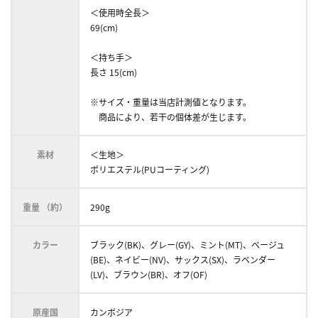
＜使用時全長＞
69(cm)
＜持ち手＞
長さ 15(cm)
※サイズ・重量は当店計測値となります。
商品により、若干の個体差が生じます。
素材
＜生地＞
ポリエステル(PUコーティング)
重量 （約）
290g
カラー
ブラック(BK)、グレー(GY)、ミント(MT)、ベージュ
(BE)、ネイビー(NV)、サックス(SX)、ラベンダー
(LV)、ブラウン(BR)、オフ(OF)
原産国
カンボジア