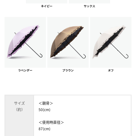
サイズ
＜親骨＞
（約）
50(cm)
＜使用時直径＞
87(cm)