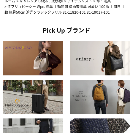
ホーム
>
ギャレリア Bag＆Luggage
>
アイテムリスト
>
傘・雨具
>
ダブリュピーシー Wpc. 長傘 手動開閉 晴雨兼用傘 可愛い 100％ 手開き 手
動 親骨50cm 遮光クラシックフリル 81-11820-101 81-19017-101
Pick Up ブランド