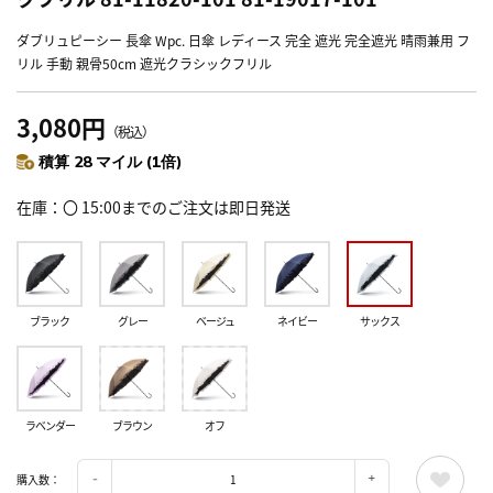
ダブリュピーシー 長傘 Wpc. 日傘 レディース 完全 遮光 完全遮光 晴雨兼用 フ
リル 手動 親骨50cm 遮光クラシックフリル
3,080円
（税込）
積算 28 マイル (1倍)
在庫
〇 15:00までのご注文は即日発送
ブラック
グレー
ベージュ
ネイビー
サックス
ラベンダー
ブラウン
オフ
購入数：