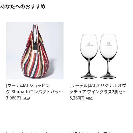
あなたへのおすすめ
[マーナxJALショッピン
[リーデル]JALオリジナル オヴ
グ]Shupattoコンパクトバッグ
ァチュア ワイングラス2脚セッ
Drop JAL客室乗務員（LC）ス
3,960円
ト（レッドワイン）
5,280円
（税込）
（税込）
カーフ柄