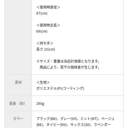
＜使用時直径＞
87(cm)
＜使用時全長＞
69(cm)
＜持ち手＞
長さ 15(cm)
※サイズ・重量は当店計測値となります。
商品により、若干の個体差が生じます。
素材
＜生地＞
ポリエステル(PUコーティング)
重量 （約）
290g
カラー
ブラック(BK)、グレー(GY)、ミント(MT)、ベージュ
(BE)、ネイビー(NV)、サックス(SX)、ラベンダー