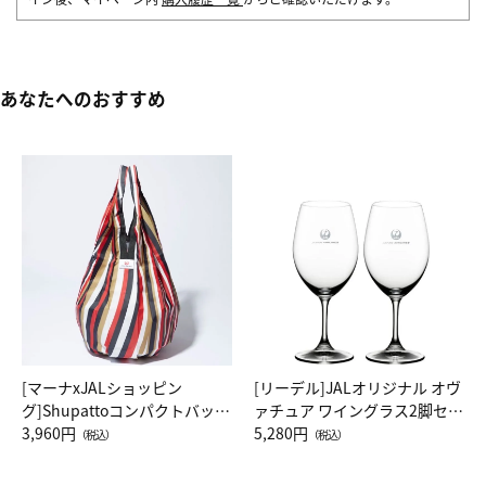
あなたへのおすすめ
[マーナxJALショッピン
[リーデル]JALオリジナル オヴ
グ]Shupattoコンパクトバッグ
ァチュア ワイングラス2脚セッ
Drop JAL客室乗務員（LC）ス
3,960円
ト（レッドワイン）
5,280円
（税込）
（税込）
カーフ柄