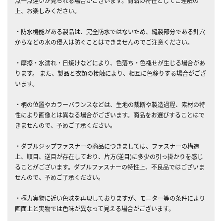
点一点違いが見られる場合がございます。商品の特性としてご理解の
上、お楽しみください。
・防水機能がある製品は、完全防水ではないため、縫製部分である針穴
からなどの水の侵入は防ぐことはできませんのでご注意ください。
・摩擦・水濡れ・日焼けなどにより、色落ち・色褪せが生じる場合があ
ります。 また、製品と衣類の接触により、相互に色移りする場合がござ
います。
・柄の位置やカラーバランスなどは、生地の裁断や製造過程、素材の特
性により画像とは異なる場合がございます。商品をお選びすることはで
きませんので、予めご了承ください。
・ダブルジップファスナーの商品につきましては、ファスナーの構造
上、順目、逆目が存在しており、片方(逆目)に多少の引っ掛かりを感じ
ることがございます。ダブルファスナーの特性上、不良品ではございま
せんので、予めご了承ください。
・極力実物に近い色味を再現しておりますが、モニター等の条件により
画面上と実物では色味が異なって見える場合がございます。