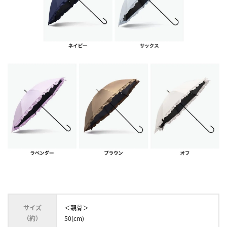
サイズ
＜親骨＞
（約）
50(cm)