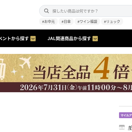
#お中元
#日傘
#ワイン福袋
#リュック
ベントから探す
JAL関連商品から探す
ギ