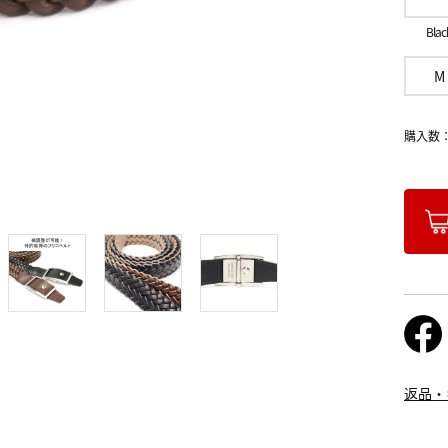
Blac
M
購入数
返品・