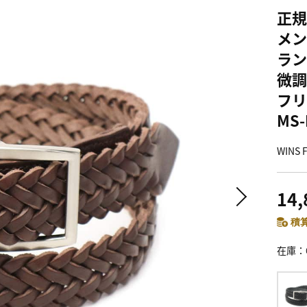
正規
メン
ラン
微調
フリ
MS-
WINS
14
積算
在庫