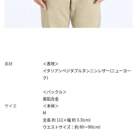
素材
＜表地＞
イタリアンベジタブルタンニンレザー(ニューヨー
ク)
＜バックル＞
亜鉛合金
サイズ
＜本体＞
M
全長 約 111×幅 約 3.3(cm)
ウエストサイズ：約 80～90(cm)