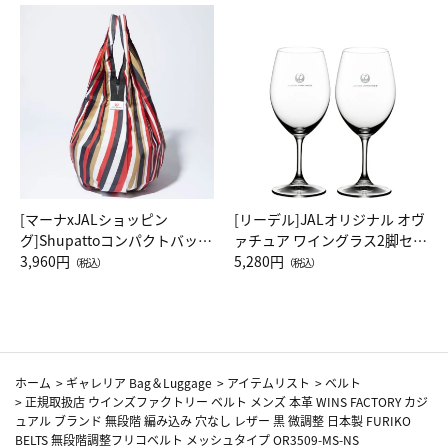
[マーナxJALショッピン
[リーデル]JALオリジナル オヴ
グ]Shupattoコンパクトバッグ
ァチュア ワイングラス2脚セッ
Drop JAL客室乗務員（LC）ス
3,960円
ト（レッドワイン）
5,280円
（税込）
（税込）
カーフ柄
ホーム
>
ギャレリア Bag＆Luggage
>
アイテムリスト
>
ベルト
>
正規取扱店 ウインズファクトリー ベルト メンズ 本革 WINS FACTORY カジ
ュアル ブランド 無段階 編み込み 穴なし レザー 黒 微調整 日本製 FURIKO
BELTS 無段階調整フリコベルト メッシュタイプ OR3509-MS-NS