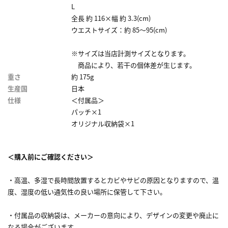
L
全長 約 116×幅 約 3.3(cm)
ウエストサイズ：約 85～95(cm)
※サイズは当店計測サイズとなります。
商品により、若干の個体差が生じます。
重さ
約 175g
生産国
日本
仕様
＜付属品＞
パッチ×1
オリジナル収納袋×1
＜購入前にご確認ください＞
・高温、多湿で長時間放置するとカビやサビの原因となりますので、温
度、湿度の低い通気性の良い場所に保管して下さい。
・付属品の収納袋は、メーカーの意向により、デザインの変更や廃止に
なる場合がございます。