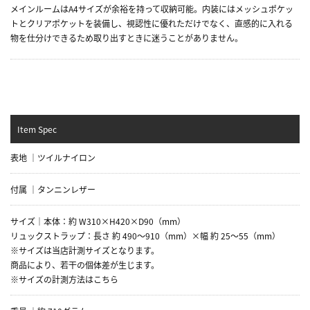
メインルームはA4サイズが余裕を持って収納可能。内装にはメッシュポケッ
トとクリアポケットを装備し、視認性に優れただけでなく、直感的に入れる
物を仕分けできるため取り出すときに迷うことがありません。
Item Spec
表地 ｜ツイルナイロン
付属 ｜タンニンレザー
サイズ｜本体：約 W310×H420×D90（mm）
リュックストラップ：長さ 約 490～910（mm）×幅 約 25～55（mm）
※サイズは当店計測サイズとなります。
商品により、若干の個体差が生じます。
※サイズの計測方法はこちら