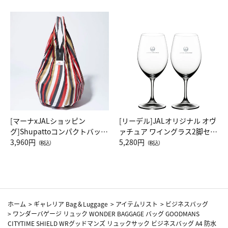
[マーナxJALショッピン
[リーデル]JALオリジナル オヴ
グ]Shupattoコンパクトバッグ
ァチュア ワイングラス2脚セッ
Drop JAL客室乗務員（LC）ス
3,960円
ト（レッドワイン）
5,280円
（税込）
（税込）
カーフ柄
ホーム
>
ギャレリア Bag＆Luggage
>
アイテムリスト
>
ビジネスバッグ
>
ワンダーバゲージ リュック WONDER BAGGAGE バッグ GOODMANS
CITYTIME SHIELD WRグッドマンズ リュックサック ビジネスバッグ A4 防水