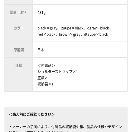
重量 （約）
431g
カラー
black×gray、ltaupe×black、dgray×black、
red×black、brown×gray、dtaupe×black
原産国
日本
仕様
＜付属品＞
ショルダーストラップ×1
底板×1
収納袋×1
＜購入前にご確認ください＞
・メーカーの意向により、付属品の収納袋や箱、製品の仕様やデザイン