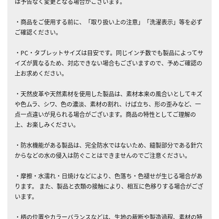
は予告なく変更となる場合がございます。
・商品をご使用する前に、「取り扱い上の注意」「洗濯表示」等を必ず
ご確認ください。
・PC・タブレットサイズは目安です。同じインチ数でも製品によってサ
イズが異なるため、対応できない場合もございますので、予めご確認の
上お求めください。
・天然皮革や天然素材を使用した製品は、素材本来の風合いとしてキズ
や色ムラ、シワ、色の濃淡、素材の割れ、けば立ち、形の歪みなど、一
点一点違いが見られる場合がございます。商品の特性としてご理解の
上、お楽しみください。
・防水機能がある製品は、完全防水ではないため、縫製部分である針穴
からなどの水の侵入は防ぐことはできませんのでご注意ください。
・摩擦・水濡れ・日焼けなどにより、色落ち・色褪せが生じる場合があ
ります。 また、製品と衣類の接触により、相互に色移りする場合がござ
います。
・柄の位置やカラーバランスなどは、生地の裁断や製造過程、素材の特