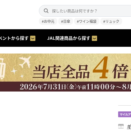
#お中元
#日傘
#ワイン福袋
#リュック
ベントから探す
JAL関連商品から探す
ギ