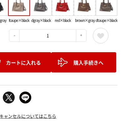
gray
ltaupe×black
dgray×black
red×black
brown×gray
dtaupe×black
：
カートに入れる
購入手続きへ
キャンセルについてはこちら