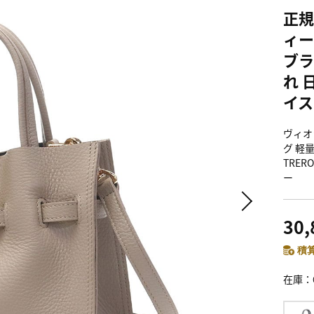
正規
ィー
ブラ
れ 
イス
ヴィオラ
グ 軽
TRE
ー
30
積算
在庫