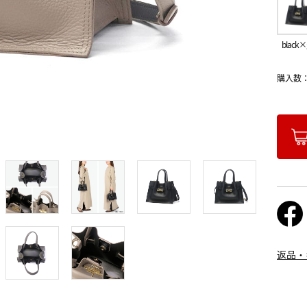
black×
購入数
返品・