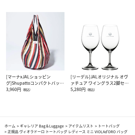
[マーナxJALショッピン
[リーデル]JALオリジナル オヴ
グ]Shupattoコンパクトバッグ
ァチュア ワイングラス2脚セッ
Drop JAL客室乗務員（LC）ス
3,960円
ト（レッドワイン）
5,280円
（税込）
（税込）
カーフ柄
ホーム
>
ギャレリア Bag＆Luggage
>
アイテムリスト
>
トートバッグ
>
正規品 ヴィオラドーロ トートバッグ レディース ミニ VIOLAd'ORO バッグ