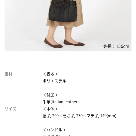
素材
＜表地＞
ポリエステル
＜付属＞
牛革(Italian leather)
サイズ
＜本体＞
幅 約 290×高さ 約 230×マチ 約 140(mm)
＜ハンドル＞