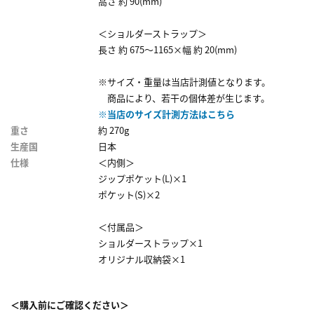
高さ 約 90(mm)
＜ショルダーストラップ＞
長さ 約 675～1165×幅 約 20(mm)
※サイズ・重量は当店計測値となります。
商品により、若干の個体差が生じます。
※当店のサイズ計測方法はこちら
重さ
約 270g
生産国
日本
仕様
＜内側＞
ジップポケット(L)×1
ポケット(S)×2
＜付属品＞
ショルダーストラップ×1
オリジナル収納袋×1
＜購入前にご確認ください＞