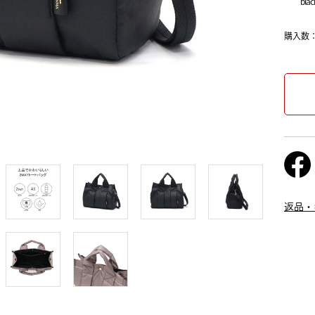
blac
購入数
返品・