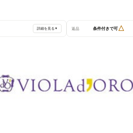
△
条件付きで可
返品
詳細を見る
▼