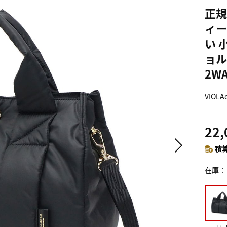
正規
ィー
い 
ョル
2W
VIOL
22
積算
在庫