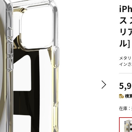
iP
ス 
リア
ル]
メタリ
インさ
5,
積算
在庫