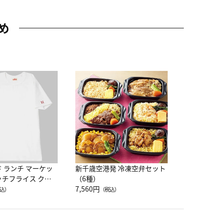
め
JAL特製
レー 200
10,800円
（
ド ランチ マーケッ
新千歳空港発 冷凍空弁セット
ッチフライス クル
（6種）
注半袖Ｔシャツ
7,560円
込）
（税込）