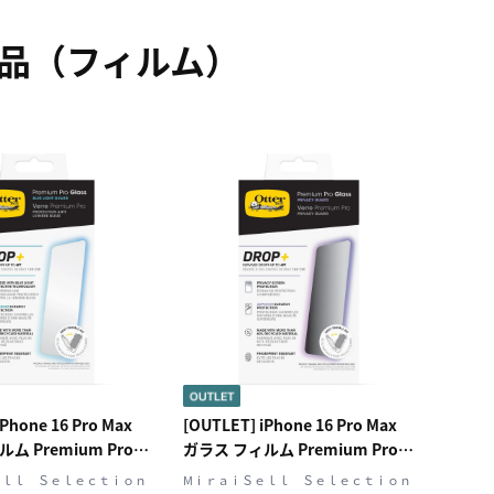
関連商品（フィルム）
iPhone 16 Pro Max
[OUTLET] iPhone 16 Pro Max
ム Premium Pro
ガラス フィルム Premium Pro
ue Light ブルーライトカ
Glass Privacy のぞき見防止
ｅｌｌ Ｓｅｌｅｃｔｉｏｎ
MⅰｒａｉＳｅｌｌ Ｓｅｌｅｃｔｉｏｎ