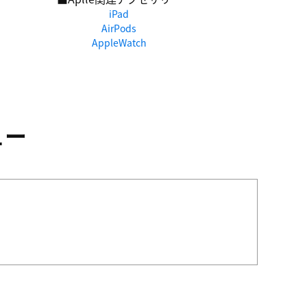
iPad
AirPods
AppleWatch
ュー