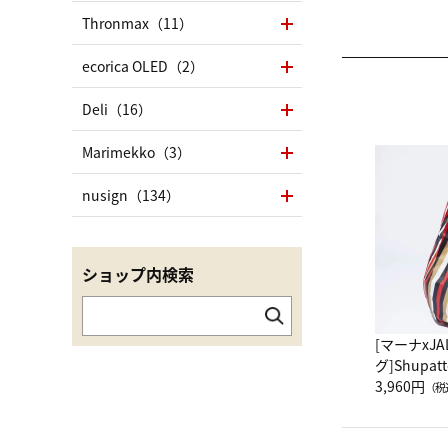
Thronmax（11）
ecorica OLED（2）
Deli（16）
Marimekko（3）
nusign（134）
ショップ内検索
[マーナxJ
グ]Shup
グ Drop 
3,960円
（税
（LC）ス