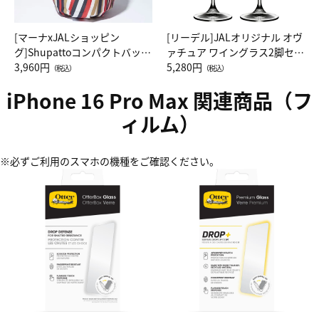
[マーナxJALショッピン
[リーデル]JALオリジナル オヴ
グ]Shupattoコンパクトバッグ
ァチュア ワイングラス2脚セッ
Drop JAL客室乗務員（LC）ス
3,960円
ト（レッドワイン）
5,280円
（税込）
（税込）
カーフ柄
iPhone 16 Pro Max 関連商品（フ
ィルム）
※必ずご利用のスマホの機種をご確認ください。