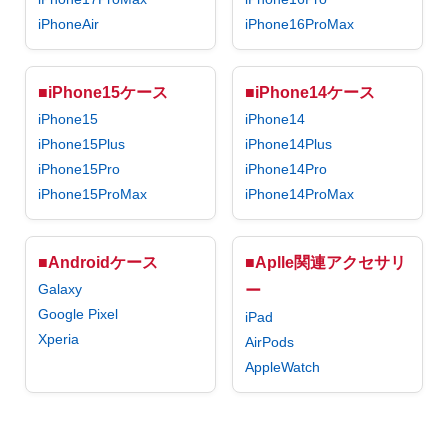
iPhoneAir
iPhone16ProMax
■iPhone15ケース
■iPhone14ケース
iPhone15
iPhone14
iPhone15Plus
iPhone14Plus
iPhone15Pro
iPhone14Pro
iPhone15ProMax
iPhone14ProMax
■Androidケース
■Aplle関連アクセサリ
Galaxy
ー
Google Pixel
iPad
Xperia
AirPods
AppleWatch