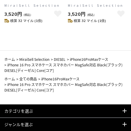
Glass Blue Light ブルーライト
Glass Privacy のぞき見防止
MⅰｒａｉＳｅｌｌ Ｓｅｌｅｃｔｉｏｎ
MⅰｒａｉＳｅｌｌ Ｓｅｌｅｃｔｉｏｎ
カット OtterBox オッターボッ
OtterBox オッターボックス
3,520円
3,520円
クス (77-96207)
(77-96223)
（税込）
（税込）
積算 32 マイル (1倍)
積算 32 マイル (1倍)
ホーム
>
MiraiSell Selection
>
DIESEL
>
iPhone16ProMaxケース
>
iPhone 16 Pro スマホケース スマホカバー MagSafe対応 Black(ブラック)
DIESEL[ディーゼル] Core[コア]
ホーム
>
全ての商品
>
iPhone16ProMaxケース
>
iPhone 16 Pro スマホケース スマホカバー MagSafe対応 Black(ブラック)
DIESEL[ディーゼル] Core[コア]
カテゴリを選ぶ
ジャンルを選ぶ